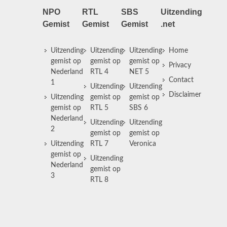
NPO
RTL
SBS
Uitzending
Gemist
Gemist
Gemist
.net
Uitzending
Uitzending
Uitzending
Home
gemist op
gemist op
gemist op
Privacy
Nederland
RTL 4
NET 5
Contact
1
Uitzending
Uitzending
Disclaimer
Uitzending
gemist op
gemist op
gemist op
RTL 5
SBS 6
Nederland
Uitzending
Uitzending
2
gemist op
gemist op
Uitzending
RTL 7
Veronica
gemist op
Uitzending
Nederland
gemist op
3
RTL 8