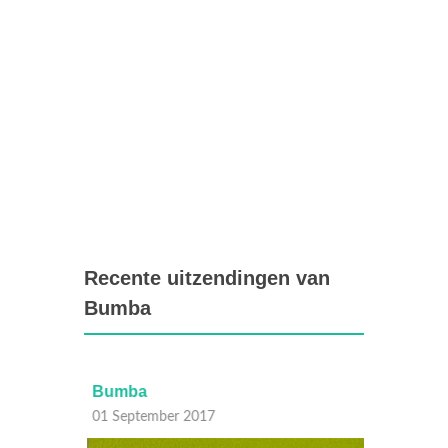
Recente uitzendingen van
Bumba
Bumba
Bumb
01 September 2017
01 Sep