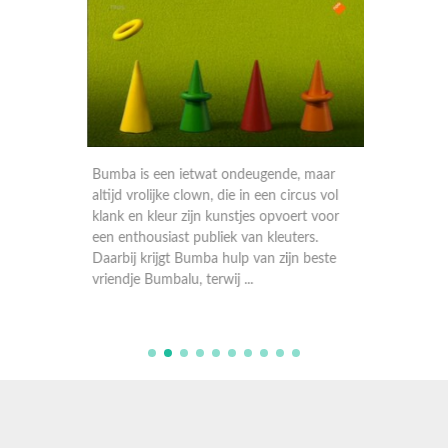
maar
Bumba is een ietwat ondeugende, maar
Bumba i
s vol
altijd vrolijke clown, die in een circus vol
altijd v
 voor
klank en kleur zijn kunstjes opvoert voor
klank en
.
een enthousiast publiek van kleuters.
een enth
este
Daarbij krijgt Bumba hulp van zijn beste
Daarbij 
vriendje Bumbalu, terwij ...
vriendje