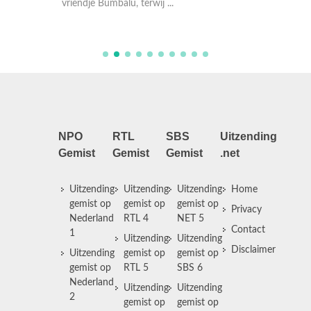
Daarbij 
vriendje Bumbalu, terwij ...
vriendje
NPO
RTL
SBS
Uitzending
Gemist
Gemist
Gemist
.net
Uitzending
Uitzending
Uitzending
Home
gemist op
gemist op
gemist op
Privacy
Nederland
RTL 4
NET 5
Contact
1
Uitzending
Uitzending
Disclaimer
Uitzending
gemist op
gemist op
gemist op
RTL 5
SBS 6
Nederland
Uitzending
Uitzending
2
gemist op
gemist op