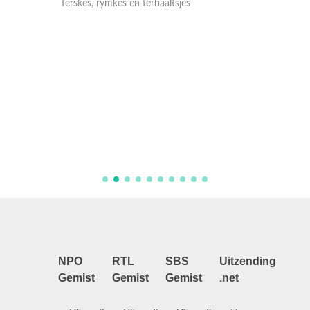
ferskes, rymkes en ferhaaltsjes
i
Kornelia
Yana Yu
se krekt
Mem nim
in grut p
bernepr
NPO
RTL
SBS
Uitzending
Gemist
Gemist
Gemist
.net