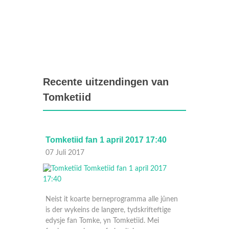
Recente uitzendingen van
Tomketiid
6
Tomketiid fan 1 april 2017 17:40
Tomket
07 Juli 2017
08 Apri
Neist it koarte berneprogramma alle jûnen
is der wykeins de langere, tydskrifteftige
e jûnen
edysje fan Tomke, yn Tomketiid. Mei
ftige