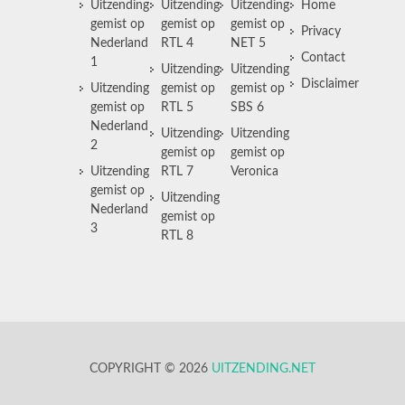
Uitzending
Uitzending
Uitzending
Home
gemist op
gemist op
gemist op
Privacy
Nederland
RTL 4
NET 5
Contact
1
Uitzending
Uitzending
Disclaimer
Uitzending
gemist op
gemist op
gemist op
RTL 5
SBS 6
Nederland
Uitzending
Uitzending
2
gemist op
gemist op
Uitzending
RTL 7
Veronica
gemist op
Uitzending
Nederland
gemist op
3
RTL 8
COPYRIGHT © 2026
UITZENDING.NET