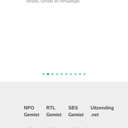
ferskes, rymkes en ferhaaltsjes
i
Kornelia
Yana Yu
se krekt
Mem nim
in grut p
bernepr
NPO
RTL
SBS
Uitzending
Gemist
Gemist
Gemist
.net