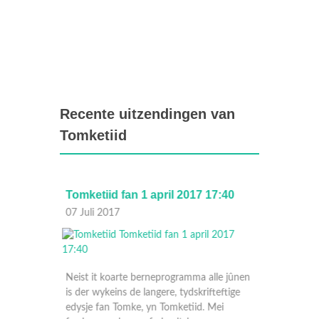
Recente uitzendingen van
Tomketiid
6
Tomketiid fan 1 april 2017 17:40
Tomket
07 Juli 2017
08 Apri
Neist it koarte berneprogramma alle jûnen
is der wykeins de langere, tydskrifteftige
e jûnen
edysje fan Tomke, yn Tomketiid. Mei
ftige