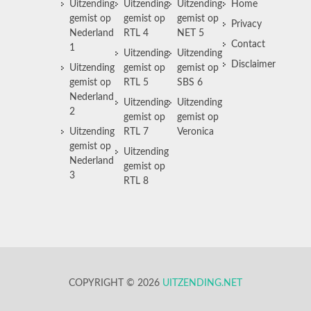
Uitzending
Uitzending
Uitzending
Home
gemist op
gemist op
gemist op
Privacy
Nederland
RTL 4
NET 5
Contact
1
Uitzending
Uitzending
Disclaimer
Uitzending
gemist op
gemist op
gemist op
RTL 5
SBS 6
Nederland
Uitzending
Uitzending
2
gemist op
gemist op
Uitzending
RTL 7
Veronica
gemist op
Uitzending
Nederland
gemist op
3
RTL 8
COPYRIGHT © 2026
UITZENDING.NET