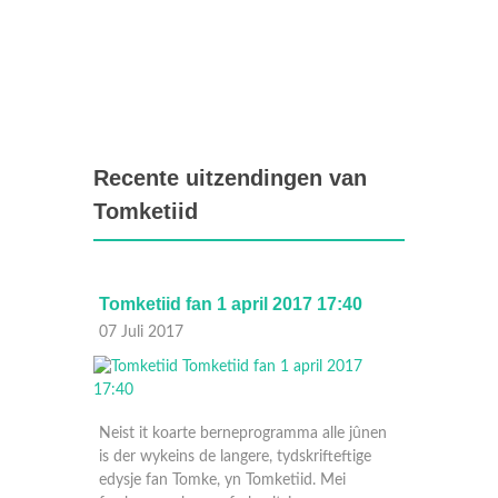
Recente uitzendingen van
Tomketiid
6
Tomketiid fan 1 april 2017 17:40
Tomket
07 Juli 2017
08 Apri
Neist it koarte berneprogramma alle jûnen
is der wykeins de langere, tydskrifteftige
e jûnen
edysje fan Tomke, yn Tomketiid. Mei
ftige