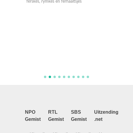
ferskes, rymkes en ferhaaltsjes
i
Kornelia
Yana Yu
se krekt
Mem nim
in grut p
bernepr
NPO
RTL
SBS
Uitzending
Gemist
Gemist
Gemist
.net