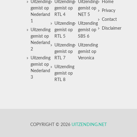
Uitzending
Uitzending
Uitzending
Home
gemist op
gemist op
gemist op
Privacy
Nederland
RTL 4
NET 5
Contact
1
Uitzending
Uitzending
Disclaimer
Uitzending
gemist op
gemist op
gemist op
RTL 5
SBS 6
Nederland
Uitzending
Uitzending
2
gemist op
gemist op
Uitzending
RTL 7
Veronica
gemist op
Uitzending
Nederland
gemist op
3
RTL 8
COPYRIGHT © 2026
UITZENDING.NET