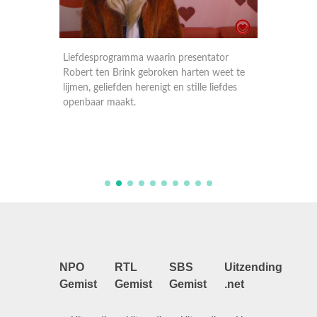
or
Liefdesprogramma waarin presentator
Liefdes
eet te
Robert ten Brink gebroken harten weet te
Robert 
efdes
lijmen, geliefden herenigt en stille liefdes
lijmen, 
openbaar maakt.
openba
NPO
RTL
SBS
Uitzending
Gemist
Gemist
Gemist
.net