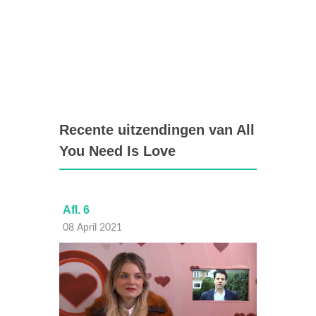
Recente uitzendingen van All
You Need Is Love
Afl. 6
Afl. 5
08 April 2021
01 Apri