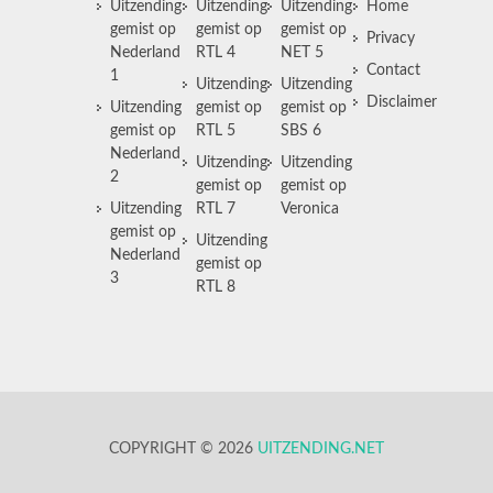
Uitzending
Uitzending
Uitzending
Home
gemist op
gemist op
gemist op
Privacy
Nederland
RTL 4
NET 5
Contact
1
Uitzending
Uitzending
Disclaimer
Uitzending
gemist op
gemist op
gemist op
RTL 5
SBS 6
Nederland
Uitzending
Uitzending
2
gemist op
gemist op
Uitzending
RTL 7
Veronica
gemist op
Uitzending
Nederland
gemist op
3
RTL 8
COPYRIGHT © 2026
UITZENDING.NET