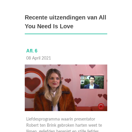
Recente uitzendingen van All
You Need Is Love
Afl. 6
Afl. 5
08 April 2021
01 Apri
or
Liefdesprogramma waarin presentator
Liefdes
eet te
Robert ten Brink gebroken harten weet te
Robert 
efdes
lijmen, geliefden herenigt en stille liefdes