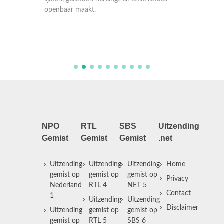
lijmen, 
openbaar maakt.
openba
NPO
RTL
SBS
Uitzending
Gemist
Gemist
Gemist
.net
Uitzending
Uitzending
Uitzending
Home
gemist op
gemist op
gemist op
Privacy
Nederland
RTL 4
NET 5
Contact
1
Uitzending
Uitzending
Disclaimer
Uitzending
gemist op
gemist op
gemist op
RTL 5
SBS 6