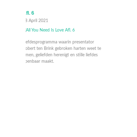
Afl. 5
Afl. 4
01 April 2021
25 Ma
ator
weet te
iefdes
Liefdesprogramma waarin presentator
Liefde
Robert ten Brink gebroken harten weet te
Robert
lijmen, geliefden herenigt en stille liefdes
lijmen,
openbaar maakt.
openb