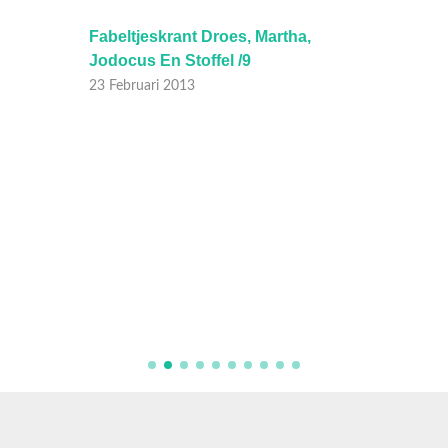
35
Fabeltjeskrant Droes, Martha,
Fabelt
Jodocus En Stoffel /9
17 Febr
23 Februari 2013