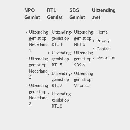
NPO
RTL
SBS
Uitzending
Gemist
Gemist
Gemist
.net
Uitzending
Uitzending
Uitzending
Home
gemist op
gemist op
gemist op
Privacy
Nederland
RTL 4
NET 5
Contact
1
Uitzending
Uitzending
Disclaimer
Uitzending
gemist op
gemist op
gemist op
RTL 5
SBS 6
Nederland
Uitzending
Uitzending
2
gemist op
gemist op
Uitzending
RTL 7
Veronica
gemist op
Uitzending
Nederland
gemist op
3
RTL 8