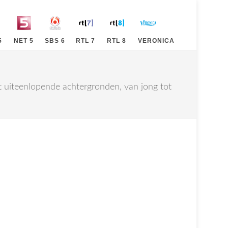
5
NET 5
SBS 6
RTL 7
RTL 8
VERONICA
t uiteenlopende achtergronden, van jong tot