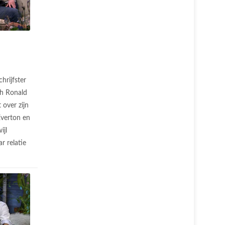
chrijfster
h Ronald
 over zijn
verton en
ijl
r relatie