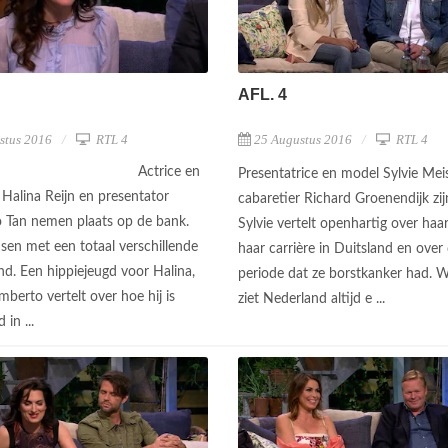
AFL. 4
stus 2016
RTL 4
25 Augustus 2016
RTL 4
Actrice en
Presentatrice en model Sylvie Mei
r Halina Reijn en presentator
cabaretier Richard Groenendijk zijn
Tan nemen plaats op de bank.
Sylvie vertelt openhartig over haar
en met een totaal verschillende
haar carrière in Duitsland en over
nd. Een hippiejeugd voor Halina,
periode dat ze borstkanker had.
mberto vertelt over hoe hij is
ziet Nederland altijd e ...
 in ...