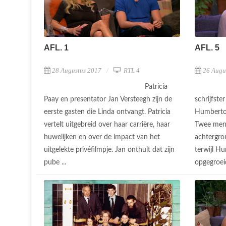
AFL. 1
AFL. 5
28 Augustus 2017
RTL 4
26 Augu
Patricia
Paay en presentator Jan Versteegh zijn de
schrijfste
eerste gasten die Linda ontvangt. Patricia
Humberto 
vertelt uitgebreid over haar carrière, haar
Twee mens
huwelijken en over de impact van het
achtergro
uitgelekte privéfilmpje. Jan onthult dat zijn
terwijl Hu
pube ...
opgegroeid