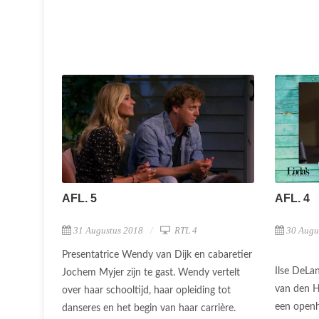
AFL. 5
AFL. 4
31 Augustus 2018
RTL 4
30 Augu
Presentatrice Wendy van Dijk en cabaretier
Ilse DeLa
Jochem Myjer zijn te gast. Wendy vertelt
van den H
over haar schooltijd, haar opleiding tot
een openha
danseres en het begin van haar carrière.