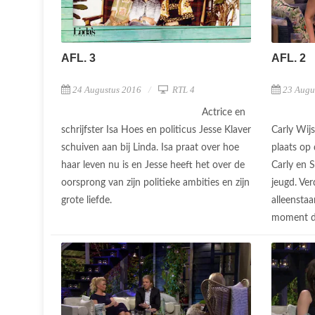
AFL. 3
AFL. 2
24 Augustus 2016
RTL 4
23 Augu
Actrice en
schrijfster Isa Hoes en politicus Jesse Klaver
Carly Wij
schuiven aan bij Linda. Isa praat over hoe
plaats op 
haar leven nu is en Jesse heeft het over de
Carly en S
oorsprong van zijn politieke ambities en zijn
jeugd. Ver
grote liefde.
alleensta
moment da