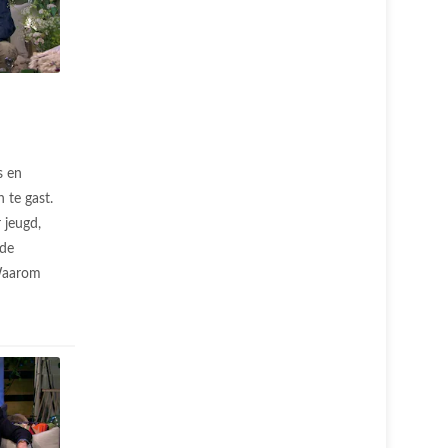
s en
 te gast.
 jeugd,
 de
 Waarom