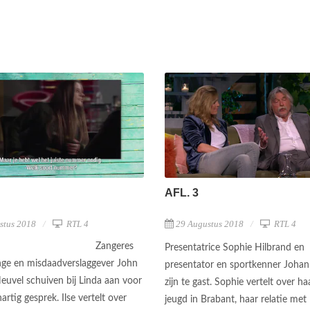
AFL. 3
stus 2018
RTL 4
29 Augustus 2018
RTL 4
Zangeres
Presentatrice Sophie Hilbrand en
nge en misdaadverslaggever John
presentator en sportkenner Joha
euvel schuiven bij Linda aan voor
zijn te gast. Sophie vertelt over haa
rtig gesprek. Ilse vertelt over
jeugd in Brabant, haar relatie met