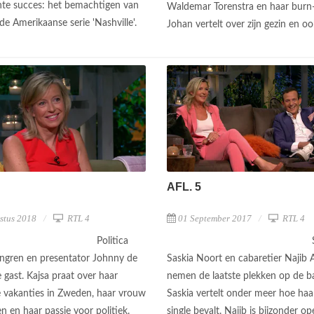
nte succes: het bemachtigen van
Waldemar Torenstra en haar burn-
 de Amerikaanse serie 'Nashville'.
Johan vertelt over zijn gezin en ook
AFL. 5
stus 2018
RTL 4
01 September 2017
RTL 4
Politica
ongren en presentator Johnny de
Saskia Noort en cabaretier Najib 
e gast. Kajsa praat over haar
nemen de laatste plekken op de ba
e vakanties in Zweden, haar vrouw
Saskia vertelt onder meer hoe haar
n en haar passie voor politiek.
single bevalt. Najib is bijzonder o