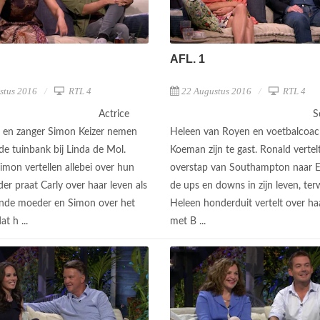
AFL. 1
stus 2016
RTL 4
22 Augustus 2016
RTL 4
Actrice
S
s en zanger Simon Keizer nemen
Heleen van Royen en voetbalcoac
de tuinbank bij Linda de Mol.
Koeman zijn te gast. Ronald vertelt
imon vertellen allebei over hun
overstap van Southampton naar E
der praat Carly over haar leven als
de ups en downs in zijn leven, terw
ande moeder en Simon over het
Heleen honderduit vertelt over haa
t h ...
met B ...