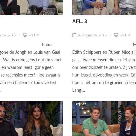
AFL. 3
stus 2015
RTL 4
26 Augustus 2015
RTL 4
Prima
M
Igone de Jongh en Louis van Gaal
Edith Schippers en Ruben Nicolai z
st. Wat is er volgens Louis mis met
gast. Twee mensen die er niet va
' en waarom leest Igone geen
om over zichzelf te praten. Zij vert
se recensies meer? Hoe zwaar is
hun jeugd, opvoeding en werk. Edi
van een ballerina? Louis vertelt
hoe is het om op te groeien in een
..
Lang ...