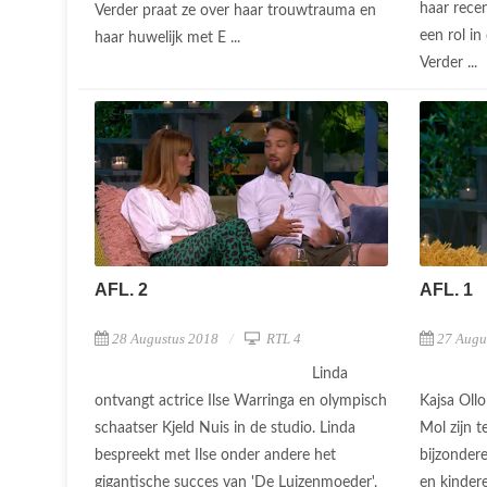
haar rece
Verder praat ze over haar trouwtrauma en
een rol in
haar huwelijk met E ...
Verder ...
AFL. 2
AFL. 1
28 Augustus 2018
RTL 4
27 Augu
Linda
ontvangt actrice Ilse Warringa en olympisch
Kajsa Oll
schaatser Kjeld Nuis in de studio. Linda
Mol zijn t
bespreekt met Ilse onder andere het
bijzonder
gigantische succes van 'De Luizenmoeder',
en kindere