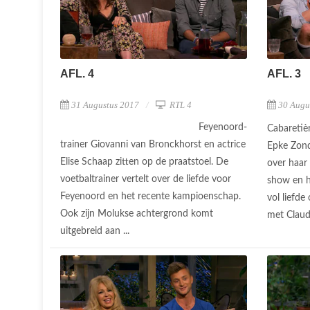
AFL. 4
AFL. 3
31 Augustus 2017
RTL 4
30 Augu
Feyenoord-
Cabaretièr
trainer Giovanni van Bronckhorst en actrice
Epke Zonde
Elise Schaap zitten op de praatstoel. De
over haar 
voetbaltrainer vertelt over de liefde voor
show en h
Feyenoord en het recente kampioenschap.
vol liefde
Ook zijn Molukse achtergrond komt
met Claudi
uitgebreid aan ...