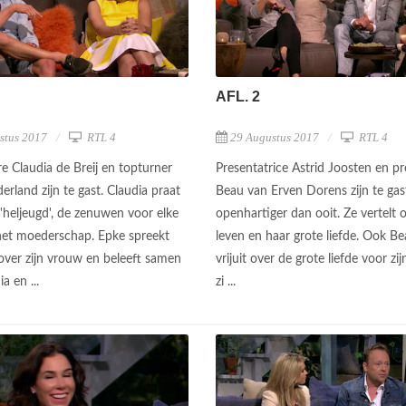
AFL. 2
stus 2017
RTL 4
29 Augustus 2017
RTL 4
e Claudia de Breij en topturner
Presentatrice Astrid Joosten en p
rland zijn te gast. Claudia praat
Beau van Erven Dorens zijn te gast.
'heljeugd', de zenuwen voor elke
openhartiger dan ooit. Ze vertelt 
et moederschap. Epke spreekt
leven en haar grote liefde. Ook Be
 over zijn vrouw en beleeft samen
vrijuit over de grote liefde voor zi
a en ...
zi ...