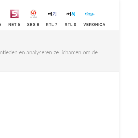
5
NET 5
SBS 6
RTL 7
RTL 8
VERONICA
 ontleden en analyseren ze lichamen om de