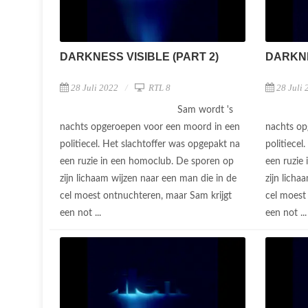
DARKNESS VISIBLE (PART 2)
DARKNE
28 Juli 2022
RTL 8
28 Juli 
Sam wordt 's
nachts opgeroepen voor een moord in een
nachts op
politiecel. Het slachtoffer was opgepakt na
politiecel
een ruzie in een homoclub. De sporen op
een ruzie
zijn lichaam wijzen naar een man die in de
zijn licha
cel moest ontnuchteren, maar Sam krijgt
cel moest
een not ...
een not ..