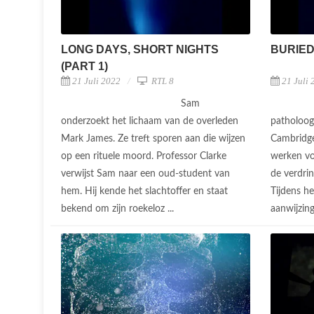
LONG DAYS, SHORT NIGHTS
BURIED 
(PART 1)
21 Juli 2022
RTL 8
21 Juli 
Sam
onderzoekt het lichaam van de overleden
patholoog
Mark James. Ze treft sporen aan die wijzen
Cambridge
op een rituele moord. Professor Clarke
werken voo
verwijst Sam naar een oud-student van
de verdrin
hem. Hij kende het slachtoffer en staat
Tijdens h
bekend om zijn roekeloz ...
aanwijzing