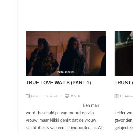
TRUE LOVE WAITS (PART 1)
TRUST 
14 Januari 2024
RTL 8
13 Janu
Een man
wordt beschuldigd van moord op zijn
kelder w
vrouw, maar Nikki denkt dat de vrouw
gevonden. 
slachtoffer is van een seriemoordenaar. Als
geïnjectee