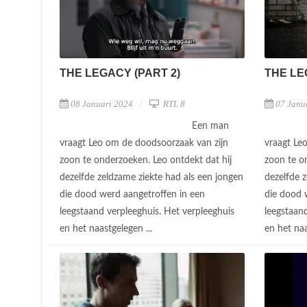
THE LEGACY (PART 2)
THE LE
08 Januari 2024
RTL 8
07 Janu
Een man
vraagt Leo om de doodsoorzaak van zijn
vraagt Le
zoon te onderzoeken. Leo ontdekt dat hij
zoon te o
dezelfde zeldzame ziekte had als een jongen
dezelfde 
die dood werd aangetroffen in een
die dood 
leegstaand verpleeghuis. Het verpleeghuis
leegstaan
en het naastgelegen ...
en het naa