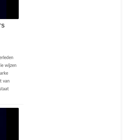
TS
erleden
ie wijzen
larke
t van
staat