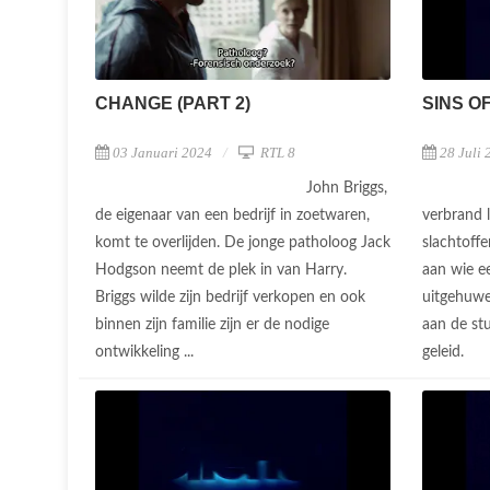
CHANGE (PART 2)
SINS O
03 Januari 2024
RTL 8
28 Juli 
John Briggs,
de eigenaar van een bedrijf in zoetwaren,
verbrand l
komt te overlijden. De jonge patholoog Jack
slachtoffe
Hodgson neemt de plek in van Harry.
aan wie e
Briggs wilde zijn bedrijf verkopen en ook
uitgehuwel
binnen zijn familie zijn er de nodige
aan de stu
ontwikkeling ...
geleid.