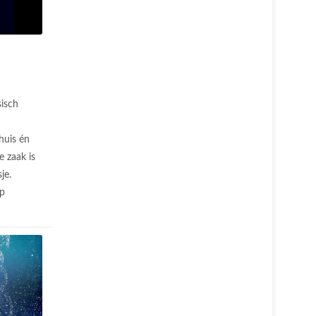
isch
huis én
e zaak is
je.
op