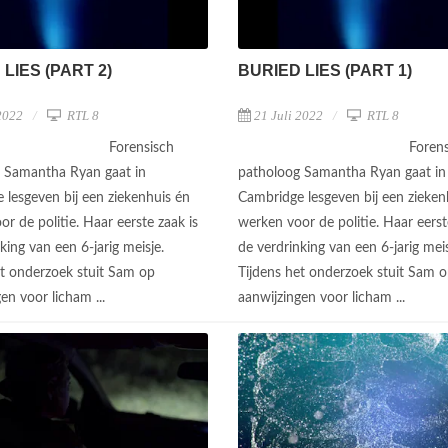
LIES (PART 2)
BURIED LIES (PART 1)
2022
RTL 8
21 Juli 2022
RTL 8
Forensisch
Forens
 Samantha Ryan gaat in
patholoog Samantha Ryan gaat in
 lesgeven bij een ziekenhuis én
Cambridge lesgeven bij een zieken
r de politie. Haar eerste zaak is
werken voor de politie. Haar eerst
king van een 6-jarig meisje.
de verdrinking van een 6-jarig meis
et onderzoek stuit Sam op
Tijdens het onderzoek stuit Sam 
en voor licham ...
aanwijzingen voor licham ...