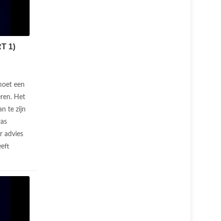
T 1)
oet een
eren. Het
n te zijn
was
r advies
eeft