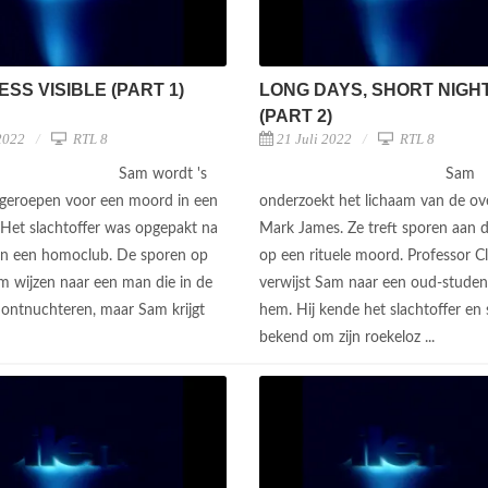
SS VISIBLE (PART 1)
LONG DAYS, SHORT NIGH
(PART 2)
2022
RTL 8
21 Juli 2022
RTL 8
Sam wordt 's
Sam
geroepen voor een moord in een
onderzoekt het lichaam van de ov
. Het slachtoffer was opgepakt na
Mark James. Ze treft sporen aan d
 in een homoclub. De sporen op
op een rituele moord. Professor C
am wijzen naar een man die in de
verwijst Sam naar een oud-studen
 ontnuchteren, maar Sam krijgt
hem. Hij kende het slachtoffer en 
.
bekend om zijn roekeloz ...