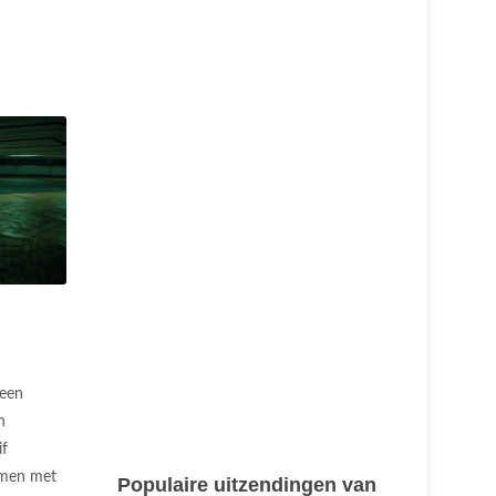
 een
n
if
samen met
Populaire uitzendingen van