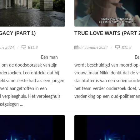
GACY (PART 1)
TRUE LOVE WAITS (PART 2
ari 2024
RTL 8
07 Januari 2024
RTL 8
Een man
Ee
o om de doodsoorzaak van zijn
wordt beschuldigd van moord op z
nderzoeken. Leo ontdekt dat hij
vrouw, maar Nikki denkt dat de 
zeldzame ziekte had als een jongen
slachtoffer is van een seriemoorde
werd aangetroffen in een
het team verder onderzoek doet, v
d verpleeghuis. Het verpleeghuis
verdenking op een oud-politiema
stgelegen ...