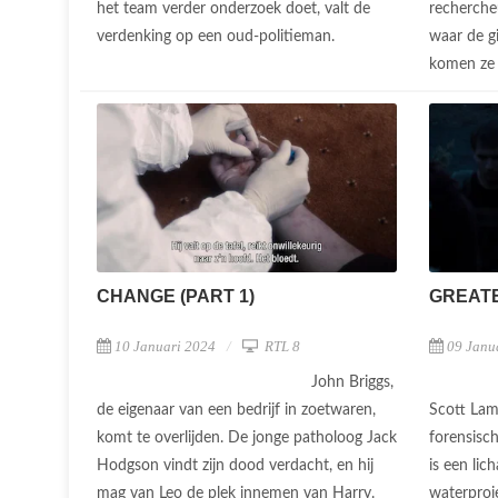
het team verder onderzoek doet, valt de
rechercheu
verdenking op een oud-politieman.
waar de gi
komen ze a
CHANGE (PART 1)
GREATE
10 Januari 2024
RTL 8
09 Janu
John Briggs,
de eigenaar van een bedrijf in zoetwaren,
Scott Lam
komt te overlijden. De jonge patholoog Jack
forensisc
Hodgson vindt zijn dood verdacht, en hij
is een li
mag van Leo de plek innemen van Harry.
waterproje