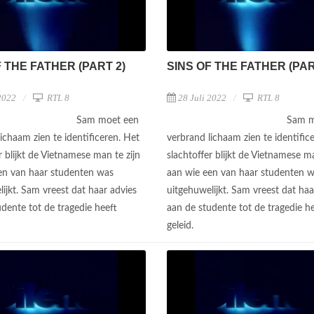
F THE FATHER (PART 2)
SINS OF THE FATHER (PAR
2022
RTL 8
28 Juli 2022
RTL 8
Sam moet een
Sam m
ichaam zien te identificeren. Het
verbrand lichaam zien te identific
r blijkt de Vietnamese man te zijn
slachtoffer blijkt de Vietnamese ma
en van haar studenten was
aan wie een van haar studenten 
ijkt. Sam vreest dat haar advies
uitgehuwelijkt. Sam vreest dat haa
dente tot de tragedie heeft
aan de studente tot de tragedie h
geleid.