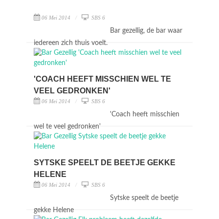
06 Mei 2014
SBS 6
Bar gezellig, de bar waar
iedereen zich thuis voelt.
'COACH HEEFT MISSCHIEN WEL TE
VEEL GEDRONKEN'
06 Mei 2014
SBS 6
'Coach heeft misschien
wel te veel gedronken'
SYTSKE SPEELT DE BEETJE GEKKE
HELENE
06 Mei 2014
SBS 6
Sytske speelt de beetje
gekke Helene