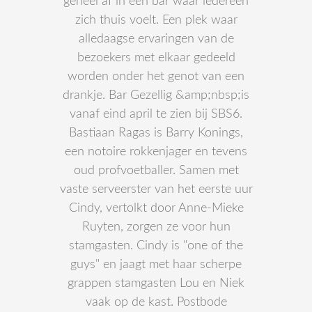
geheel af in een bar waar iedereen
zich thuis voelt. Een plek waar
alledaagse ervaringen van de
bezoekers met elkaar gedeeld
worden onder het genot van een
drankje. Bar Gezellig &amp;nbsp;is
vanaf eind april te zien bij SBS6.
Bastiaan Ragas is Barry Konings,
een notoire rokkenjager en tevens
oud profvoetballer. Samen met
vaste serveerster van het eerste uur
Cindy, vertolkt door Anne-Mieke
Ruyten, zorgen ze voor hun
stamgasten. Cindy is "one of the
guys" en jaagt met haar scherpe
grappen stamgasten Lou en Niek
vaak op de kast. Postbode