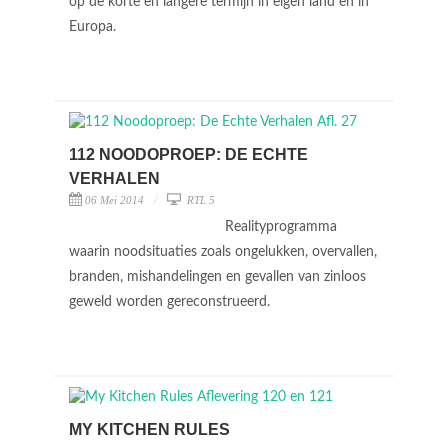
op de korte en langere termijn in eigen land en in
Europa.
112 NOODOPROEP: DE ECHTE
VERHALEN
06 Mei 2014
RTL 5
Realityprogramma
waarin noodsituaties zoals ongelukken, overvallen,
branden, mishandelingen en gevallen van zinloos
geweld worden gereconstrueerd.
MY KITCHEN RULES