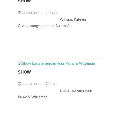
SHOW
16 April 2014
SBS 6
WIlliam, Kate en
George aangekomen in Australië
SHOW
16 April 2014
SBS 6
Laatste seizoen voor
Pauw & Witteman