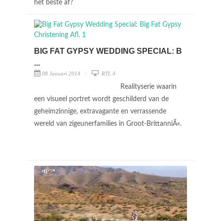
het beste af?
BIG FAT GYPSY WEDDING SPECIAL: B
...
08 Januari 2014
RTL 4
Realityserie waarin
een visueel portret wordt geschilderd van de
geheimzinnige, extravagante en verrassende
wereld van zigeunerfamilies in Groot-BrittanniÃ«.