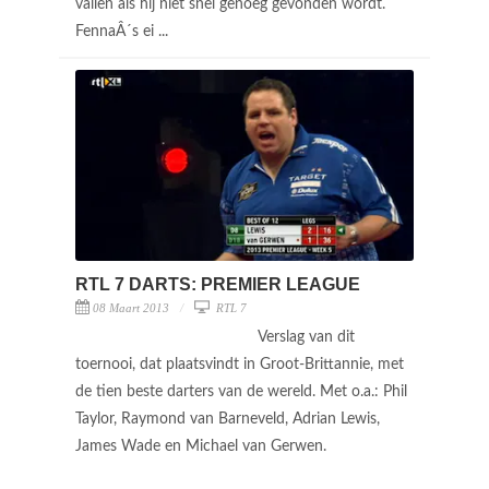
vallen als hij niet snel genoeg gevonden wordt.
FennaÂ´s ei ...
RTL 7 DARTS: PREMIER LEAGUE
08 Maart 2013
RTL 7
Verslag van dit
toernooi, dat plaatsvindt in Groot-Brittannie, met
de tien beste darters van de wereld. Met o.a.: Phil
Taylor, Raymond van Barneveld, Adrian Lewis,
James Wade en Michael van Gerwen.