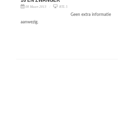
16 EN ZWANGER
08 Maart 2013
RTL 5
Geen extra informatie
aanwezig.