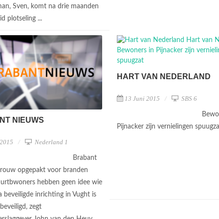
an, Sven, komt na drie maanden
d plotseling ...
HART VAN NEDERLAND
13 Juni 2015
SBS 6
Bewon
NT NIEUWS
Pijnacker zijn vernielingen spuugz
 2015
Nederland 1
Brabant
vrouw opgepakt voor branden
uurtbwoners hebben geen idee wie
ra beveiligde inrichting in Vught is
beveiligd, zegt
rslaggever John van den Heuv...