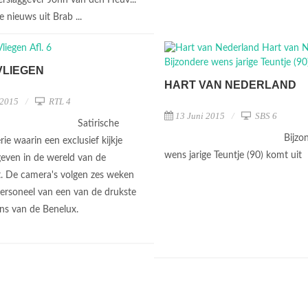
e nieuws uit Brab ...
 VLIEGEN
HART VAN NEDERLAND
 2015
RTL 4
13 Juni 2015
SBS 6
Satirische
Bijzo
ie waarin een exclusief kijkje
wens jarige Teuntje (90) komt uit
even in de wereld van de
t. De camera's volgen zes weken
personeel van een van de drukste
ns van de Benelux.