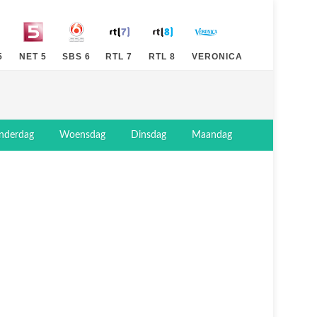
5
NET 5
SBS 6
RTL 7
RTL 8
VERONICA
nderdag
Woensdag
Dinsdag
Maandag