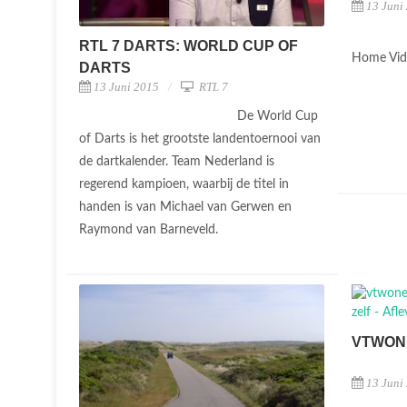
13 Juni
RTL 7 DARTS: WORLD CUP OF
Home Vide
DARTS
13 Juni 2015
RTL 7
De World Cup
of Darts is het grootste landentoernooi van
de dartkalender. Team Nederland is
regerend kampioen, waarbij de titel in
handen is van Michael van Gerwen en
Raymond van Barneveld.
VTWON
13 Juni