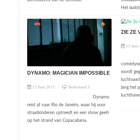
luchthavens van de Benelux.
Het laatst
ZIE ZE
13 Juni
comedyser
wordt geg
DYNAMO: MAGICIAN IMPOSSIBLE
luchtvaar
13 Juni 2015
Nederland 3
lang het 
luchthave
Dynamo
reist af naar Rio de Janeiro, waar hij voor
straatkinderen optreedt en een show geeft
op het strand van Copacabana.