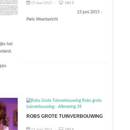
13 Juni 2015
SBS 6
13 juni 2015 -
Piets Weerbericht
ijks het
enland.
apps.
ROBS GROTE TUINVERBOUWING
13 Juni 2015
SBS 6