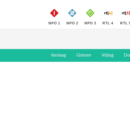
NPO 1
NPO 2
NPO 3
RTL 4
RTL 
Vandaag
Gisteren
Vrijdag
Do