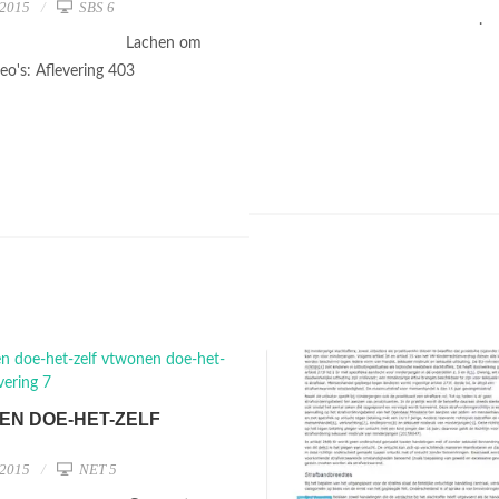
 2015
SBS 6
.
Lachen om
o's: Aflevering 403
EN DOE-HET-ZELF
 2015
NET 5