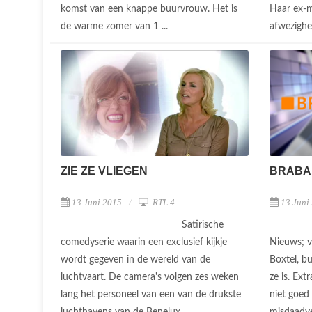
komst van een knappe buurvrouw. Het is
Haar ex-m
de warme zomer van 1 ...
afwezighei
BRABA
ZIE ZE VLIEGEN
13 Juni
13 Juni 2015
RTL 4
Satirische
Nieuws; 
comedyserie waarin een exclusief kijkje
Boxtel, b
wordt gegeven in de wereld van de
ze is. Ext
luchtvaart. De camera's volgen zes weken
niet goed 
lang het personeel van een van de drukste
misdaadve