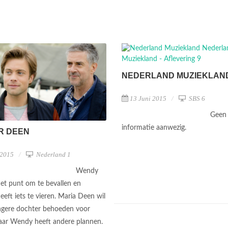
NEDERLAND MUZIEKLAN
13 Juni 2015
SBS 6
Geen 
informatie aanwezig.
R DEEN
 2015
Nederland 1
Wendy
het punt om te bevallen en
eft iets te vieren. Maria Deen wil
ngere dochter behoeden voor
aar Wendy heeft andere plannen.