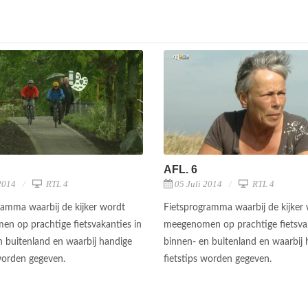
AFL. 6
2014
RTL 4
05 Juli 2014
RTL 4
ramma waarbij de kijker wordt
Fietsprogramma waarbij de kijker
n op prachtige fietsvakanties in
meegenomen op prachtige fietsvak
n buitenland en waarbij handige
binnen- en buitenland en waarbij 
 worden gegeven.
fietstips worden gegeven.