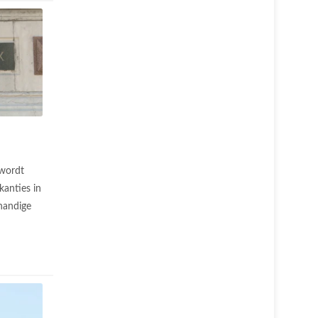
 wordt
anties in
handige