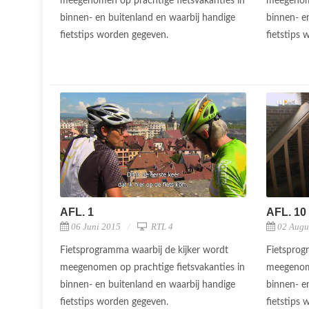
meegenomen op prachtige fietsvakanties in
meegenome
binnen- en buitenland en waarbij handige
binnen- e
fietstips worden gegeven.
fietstips
AFL. 1
AFL. 10
06 Juni 2015
RTL 4
02 Augu
Fietsprogramma waarbij de kijker wordt
Fietsprog
meegenomen op prachtige fietsvakanties in
meegenome
binnen- en buitenland en waarbij handige
binnen- e
fietstips worden gegeven.
fietstips