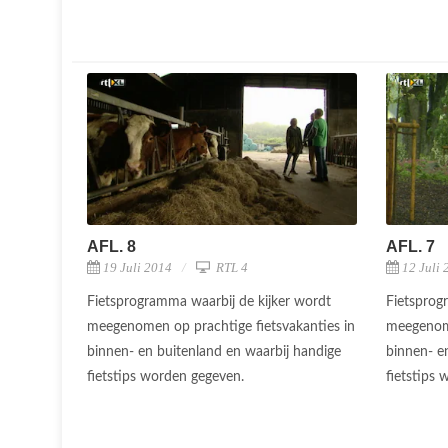
AFL. 8
AFL. 7
19 Juli 2014
RTL 4
12 Juli 
Fietsprogramma waarbij de kijker wordt
Fietsprog
meegenomen op prachtige fietsvakanties in
meegenome
binnen- en buitenland en waarbij handige
binnen- e
fietstips worden gegeven.
fietstips