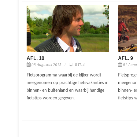
AFL. 10
AFL. 9
08 Augustus 2015
RTL 4
01 Augu
Fietsprogramma waarbij de kijker wordt
Fietsprog
meegenomen op prachtige fietsvakanties in
meegenome
binnen- en buitenland en waarbij handige
binnen- e
fietstips worden gegeven.
fietstips