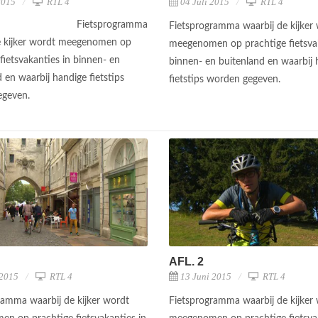
2015
RTL 4
04 Juli 2015
RTL 4
Fietsprogramma
Fietsprogramma waarbij de kijker
e kijker wordt meegenomen op
meegenomen op prachtige fietsvak
fietsvakanties in binnen- en
binnen- en buitenland en waarbij 
 en waarbij handige fietstips
fietstips worden gegeven.
egeven.
AFL. 2
 2015
RTL 4
13 Juni 2015
RTL 4
ramma waarbij de kijker wordt
Fietsprogramma waarbij de kijker