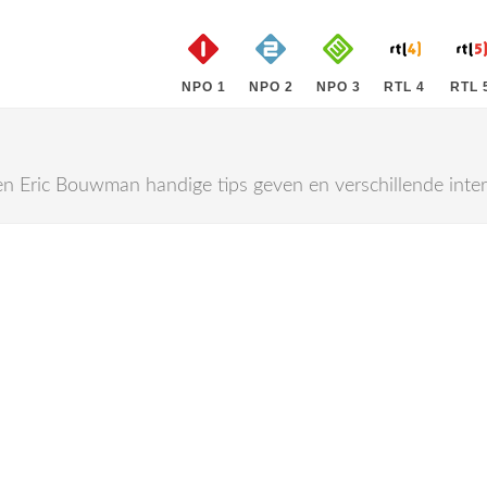
NPO 1
NPO 2
NPO 3
RTL 4
RTL 
 Eric Bouwman handige tips geven en verschillende interes