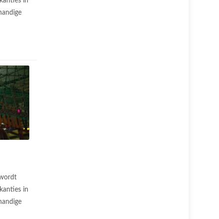
anties in
handige
 wordt
anties in
handige