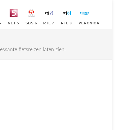
5
NET 5
SBS 6
RTL 7
RTL 8
VERONICA
sante fietsreizen laten zien.