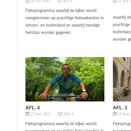
18 Juli 2015
RTL 4
11 Juli 
Fietsprogramma waarbij de kijker wordt
waarbij d
meegenomen op prachtige fietsvakanties in
prachtige 
binnen- en buitenland en waarbij handige
buitenland
fietstips worden gegeven.
worden g
AFL. 4
AFL. 3
27 Juni 2015
RTL 4
20 Juni
Fietsprogramma waarbij de kijker wordt
Fietsprog