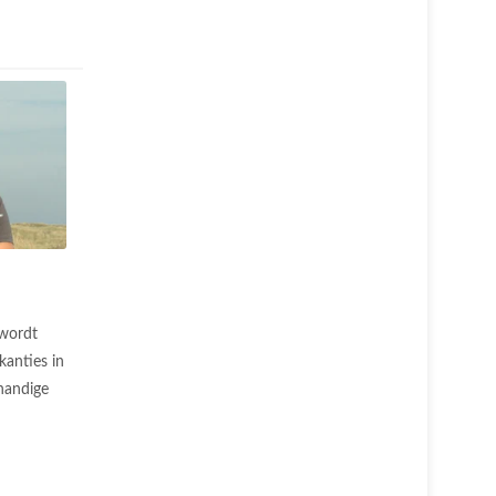
 wordt
anties in
handige