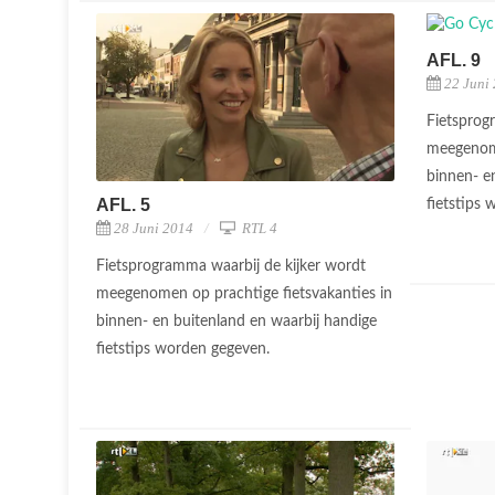
AFL. 9
22 Juni
Fietsprog
meegenome
binnen- e
AFL. 5
fietstips
28 Juni 2014
RTL 4
Fietsprogramma waarbij de kijker wordt
meegenomen op prachtige fietsvakanties in
binnen- en buitenland en waarbij handige
fietstips worden gegeven.