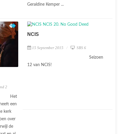
Geraldine Kemper ...
NCIS
15 September 2015
SBS 6
Seizoen
12 van NCIS!
nd 2
Het
heeft een
e kerk
bben over
rwijl de
aat en al