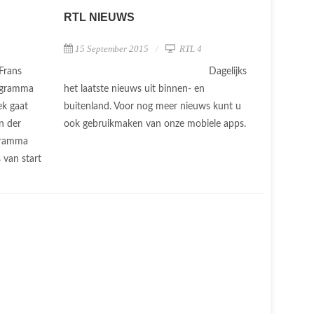
RTL NIEUWS
15 September 2015
RTL 4
Frans
Dagelijks
rogramma
het laatste nieuws uit binnen- en
ek gaat
buitenland. Voor nog meer nieuws kunt u
n der
ook gebruikmaken van onze mobiele apps.
ogramma
 van start