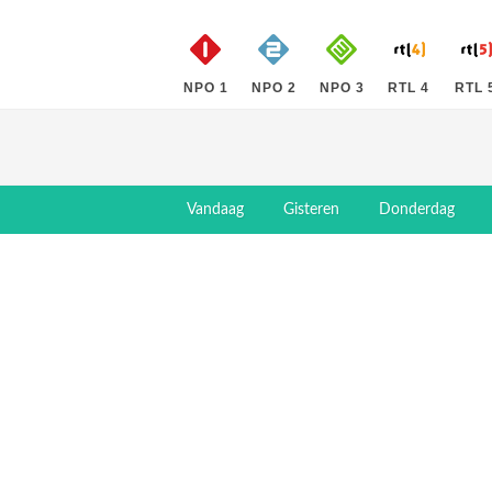
NPO 1
NPO 2
NPO 3
RTL 4
RTL 
Vandaag
Gisteren
Donderdag