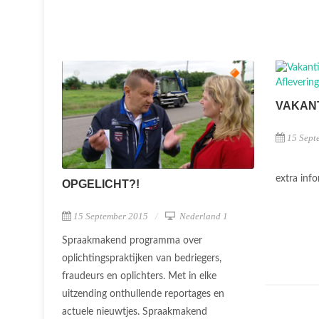
VAKANT
15 Sept
extra inf
OPGELICHT?!
15 September 2015
Nederland 1
Spraakmakend programma over
oplichtingspraktijken van bedriegers,
fraudeurs en oplichters. Met in elke
uitzending onthullende reportages en
actuele nieuwtjes. Spraakmakend