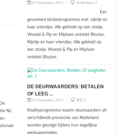
15 September 2015
Nederland 3
Een
gevarieerd kinderprogramma met: nijntje en
haar vriendjes, Alle gekheid op een stokje,
Woezel & Pip en Mipham ontdekt Bhutan.
Nijntje en haar vriendjes, Alle gekheid op
een stokje, Woezel & Pip en Mipham
ontdekt Bhutan.
DE DEURWAARDERS: BETALEN
OF LEEG ...
15 September 2015
RTL 5
De
Realityprogramma waarin deurwaarders uit
tie NL
verschillende provincies van Nederland
en-
worden gevolgd tijdens hun dagelijkse
tionale
werkzaamheden.