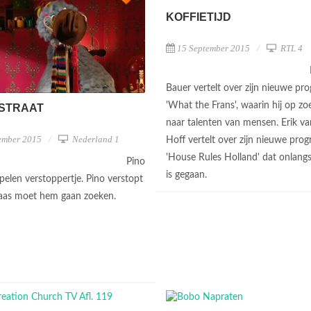
KOFFIETIJD
15 September 2015
RTL 4
Bauer vertelt over zijn nieuwe p
'What the Frans', waarin hij op zo
STRAAT
naar talenten van mensen. Erik va
ember 2015
Nederland 1
Hoff vertelt over zijn nieuwe pr
'House Rules Holland' dat onlangs
Pino
is gegaan.
pelen verstoppertje. Pino verstopt
Haas moet hem gaan zoeken.