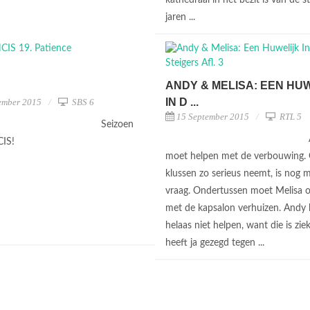
jaren ...
ANDY & MELISA: EEN HU
IN D ...
ember 2015
SBS 6
15 September 2015
RTL 5
Seizoen
CIS!
moet helpen met de verbouwing. O
klussen zo serieus neemt, is nog 
vraag. Ondertussen moet Melisa 
met de kapsalon verhuizen. Andy
helaas niet helpen, want die is zie
heeft ja gezegd tegen ...