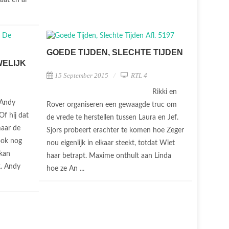
GOEDE TIJDEN, SLECHTE TIJDEN
WELIJK
15 September 2015
RTL 4
Rikki en
Andy
Rover organiseren een gewaagde truc om
f hij dat
de vrede te herstellen tussen Laura en Jef.
maar de
Sjors probeert erachter te komen hoe Zeger
ook nog
nou eigenlijk in elkaar steekt, totdat Wiet
 kan
haar betrapt. Maxime onthult aan Linda
k. Andy
hoe ze An ...