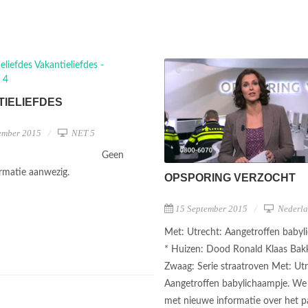
IELIEFDES
ember 2015
NET 5
Geen
ormatie aanwezig.
OPSPORING VERZOCHT
15 September 2015
Nederla
Met: Utrecht: Aangetroffen babyl
* Huizen: Dood Ronald Klaas Bakk
Zwaag: Serie straatroven Met: Utr
Aangetroffen babylichaampje. W
met nieuwe informatie over het 