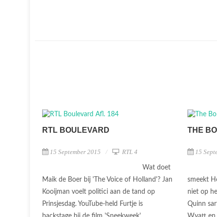
RTL BOULEVARD
THE BO
15 September 2015
RTL 4
15 Sept
Wat doet
Maik de Boer bij 'The Voice of Holland'? Jan
smeekt H
Kooijman voelt politici aan de tand op
niet op h
Prinsjesdag. YouTube-held Furtje is
Quinn sar
backstage bij de film 'Sneekweek'.
Wyatt en