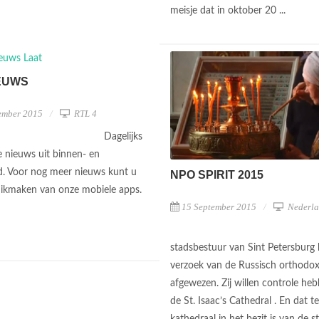
meisje dat in oktober 20 ...
EUWS
ember 2015
RTL 4
Dagelijks
e nieuws uit binnen- en
d. Voor nog meer nieuws kunt u
NPO SPIRIT 2015
ikmaken van onze mobiele apps.
15 September 2015
Nederla
stadsbestuur van Sint Petersburg 
verzoek van de Russisch orthodox
afgewezen. Zij willen controle he
de St. Isaac’s Cathedral . En dat te
kathedraal in het bezit is van de st