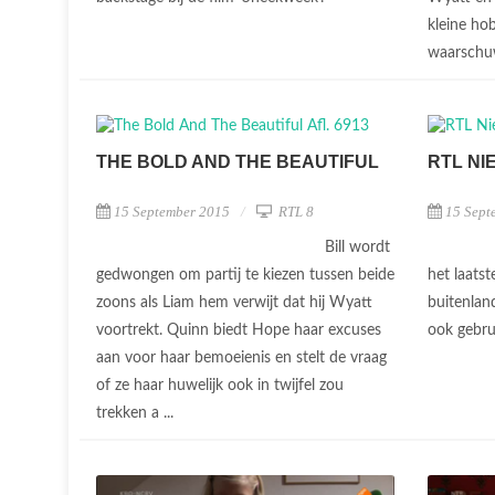
kleine hob
waarschuw
THE BOLD AND THE BEAUTIFUL
RTL NI
15 September 2015
RTL 8
15 Sept
Bill wordt
gedwongen om partij te kiezen tussen beide
het laatst
zoons als Liam hem verwijt dat hij Wyatt
buitenlan
voortrekt. Quinn biedt Hope haar excuses
ook gebru
aan voor haar bemoeienis en stelt de vraag
of ze haar huwelijk ook in twijfel zou
trekken a ...