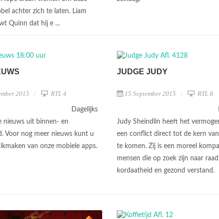
bel achter zich te laten. Liam
t Quinn dat hij e ...
EUWS
JUDGE JUDY
ember 2015
RTL 4
15 September 2015
RTL 8
Dagelijks
e nieuws uit binnen- en
Judy Sheindlin heeft het vermoge
d. Voor nog meer nieuws kunt u
een conflict direct tot de kern va
ikmaken van onze mobiele apps.
te komen. Zij is een moreel komp
mensen die op zoek zijn naar raad
kordaatheid en gezond verstand.