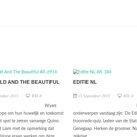
LD AND THE BEAUTIFUL
EDITIE NL
ember 2015
RTL 8
15 September 2015
RTL 4
Wyatt
ope om hun huwelijk en toekomst
onderwerpen vandaag zijn: De Edi
et spel te zetten vanwege Quinn.
troonrede-quiz. Leden van de Stat
t Liam met de opmerking dat
Genegaap. Herken de groomer. Na
 Hope eraan werken om deze
zeikdag.