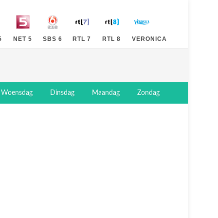
5
NET 5
SBS 6
RTL 7
RTL 8
VERONICA
Woensdag
Dinsdag
Maandag
Zondag