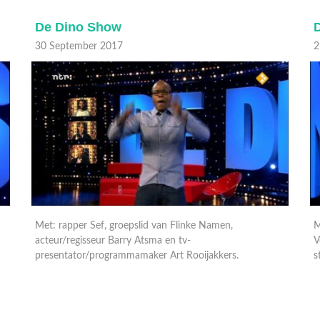
De Dino Show
29 September 2017
2
Met: zangeres Ruth Jacott, presentator Peter van der
Vorst, rapper Winne en Murth Mossel, acteur, rapper en
E
stand-upcomedian.
K
i
g