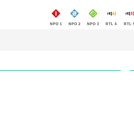
NPO 1
NPO 2
NPO 3
RTL 4
RTL 