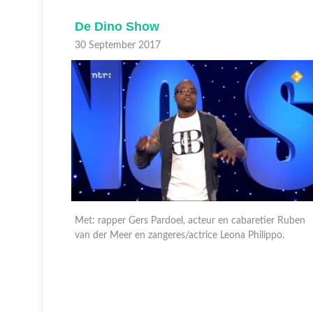
De Dino Show
30 September 2017
er Ruben
Met: rapper Sef, groepslid van Flinke Namen,
ppo.
acteur/regisseur Barry Atsma en tv-
presentator/programmamaker Art Rooijakkers.