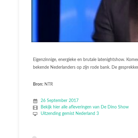
Eigenzinnige, energieke en brutale latenightshow. Ko
bekende Nederlanders op zijn rode bank. De gesprekken
Bron:
NTR
26 September 2017
Bekijk hier alle afleveringen van De Dino Show
Uitzending gemist Nederland 3