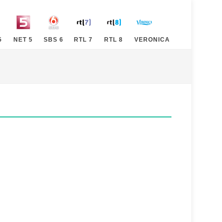
5
NET 5
SBS 6
RTL 7
RTL 8
VERONICA