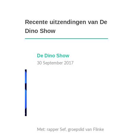
Recente uitzendingen van De
Dino Show
De Dino Show
De Di
30 September 2017
29 Sep
Met: rapper Sef, groepslid van Flinke
Met: za