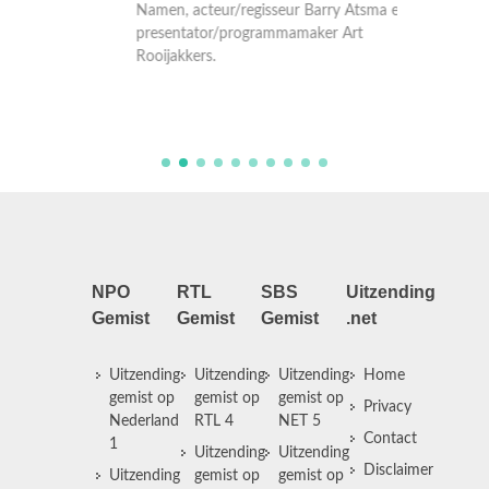
Namen, acteur/regisseur Barry Atsma en tv-
Peter v
presentator/programmamaker Art
Murth M
Rooijakkers.
upcome
NPO
RTL
SBS
Uitzending
Gemist
Gemist
Gemist
.net
Uitzending
Uitzending
Uitzending
Home
gemist op
gemist op
gemist op
Privacy
Nederland
RTL 4
NET 5
Contact
1
Uitzending
Uitzending
Disclaimer
Uitzending
gemist op
gemist op