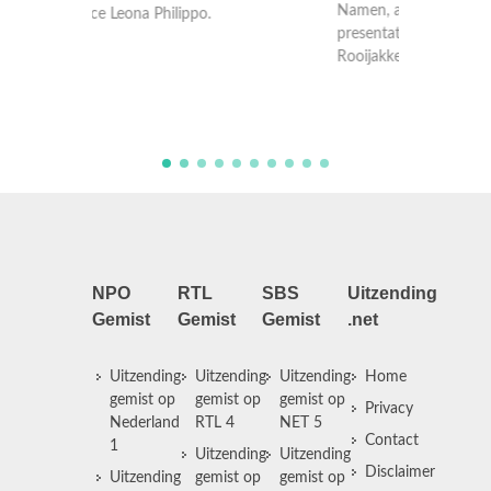
Peter v
presentator/programmamaker Art
Murth M
Rooijakkers.
upcome
NPO
RTL
SBS
Uitzending
Gemist
Gemist
Gemist
.net
Uitzending
Uitzending
Uitzending
Home
gemist op
gemist op
gemist op
Privacy
Nederland
RTL 4
NET 5
Contact
1
Uitzending
Uitzending
Disclaimer
Uitzending
gemist op
gemist op