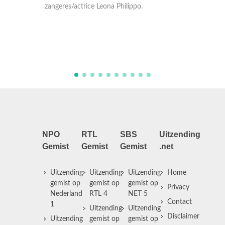
Namen, acteur/regisseur Barry Atsma en tv-
Pete
.
presentator/programmamaker Art
Murt
Rooijakkers.
upc
NPO
RTL
SBS
Uitzending
Gemist
Gemist
Gemist
.net
Uitzending
Uitzending
Uitzending
Home
gemist op
gemist op
gemist op
Privacy
Nederland
RTL 4
NET 5
Contact
1
Uitzending
Uitzending
Disclaimer
Uitzending
gemist op
gemist op