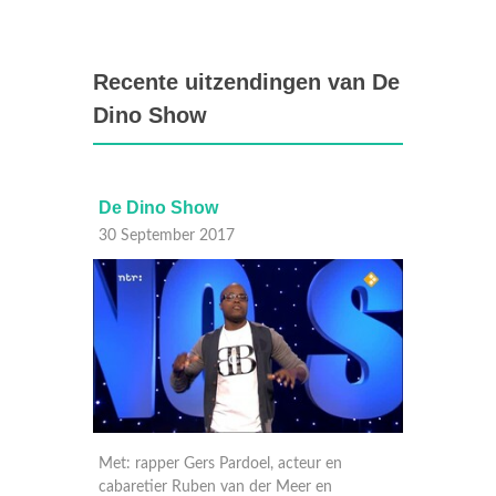
Recente uitzendingen van De
Dino Show
De Dino Show
De
30 September 2017
29 
r en
Met: rapper Sef, groepslid van Flinke
Met:
 en