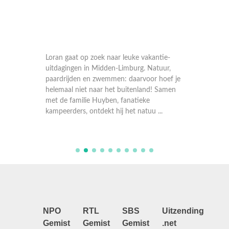
n en
Loran gaat op zoek naar leuke vakantie-
Deze we
p een
uitdagingen in Midden-Limburg. Natuur,
dalen v
 woud
paardrijden en zwemmen: daarvoor hoef je
ontdekk
tische
helemaal niet naar het buitenland! Samen
activite
omgeving
met de familie Huyben, fanatieke
grond. 
kampeerders, ontdekt hij het natuu ...
avontuu
ondergr
NPO
RTL
SBS
Uitzending
Gemist
Gemist
Gemist
.net