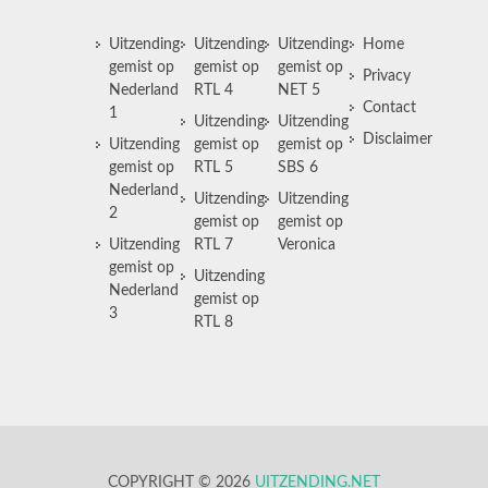
Uitzending
Uitzending
Uitzending
Home
gemist op
gemist op
gemist op
Privacy
Nederland
RTL 4
NET 5
Contact
1
Uitzending
Uitzending
Disclaimer
Uitzending
gemist op
gemist op
gemist op
RTL 5
SBS 6
Nederland
Uitzending
Uitzending
2
gemist op
gemist op
Uitzending
RTL 7
Veronica
gemist op
Uitzending
Nederland
gemist op
3
RTL 8
COPYRIGHT © 2026
UITZENDING.NET