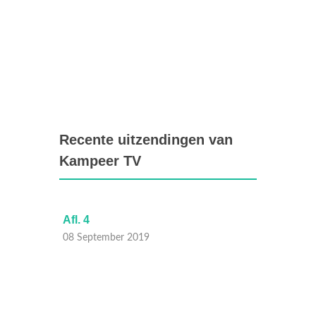
Recente uitzendingen van
Kampeer TV
Afl. 4
Afl. 3
08 September 2019
01 Sep