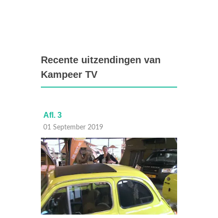
Recente uitzendingen van
Kampeer TV
Afl. 3
Afl. 2
01 September 2019
25 Aug