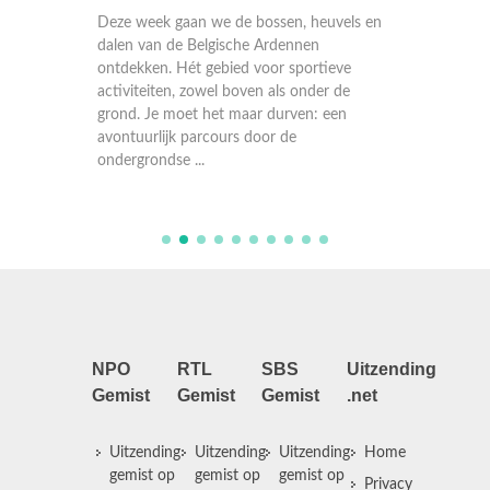
n en
Deze week gaan we de bossen, heuvels en
We gaan
p een
dalen van de Belgische Ardennen
strande
 woud
ontdekken. Hét gebied voor sportieve
Kristalh
tische
activiteiten, zowel boven als onder de
schilde
omgeving
grond. Je moet het maar durven: een
aan de C
avontuurlijk parcours door de
wonderm
ondergrondse ...
NPO
RTL
SBS
Uitzending
Gemist
Gemist
Gemist
.net
Uitzending
Uitzending
Uitzending
Home
gemist op
gemist op
gemist op
Privacy