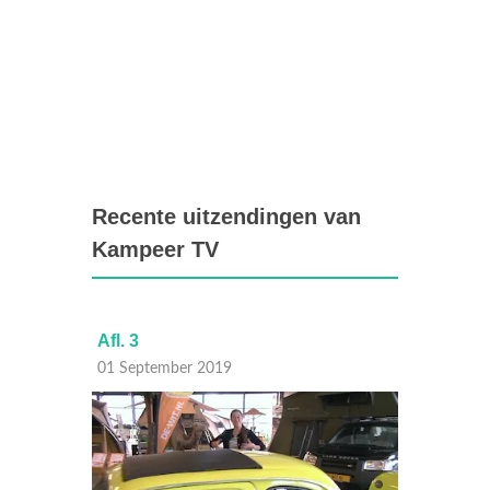
Recente uitzendingen van
Kampeer TV
Afl. 3
Afl. 2
01 September 2019
25 Aug