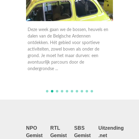
tie-
Deze week gaan we de bossen, heuvels en
We gaan
uur,
dalen van de Belgische Ardennen
strande
hoef je
ontdekken. Hét gebied voor sportieve
Kristalh
 Samen
activiteiten, zowel boven als onder de
schilde
grond. Je moet het maar durven: een
aan de C
..
avontuurlijk parcours door de
wonderm
ondergrondse ...
NPO
RTL
SBS
Uitzending
Gemist
Gemist
Gemist
.net