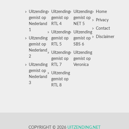
Uitzending
Uitzending
Uitzending
Home
gemist op
gemist op
gemist op
Privacy
Nederland
RTL 4
NET 5
Contact
1
Uitzending
Uitzending
Disclaimer
Uitzending
gemist op
gemist op
gemist op
RTL 5
SBS 6
Nederland
Uitzending
Uitzending
2
gemist op
gemist op
Uitzending
RTL 7
Veronica
gemist op
Uitzending
Nederland
gemist op
3
RTL 8
COPYRIGHT © 2026
UITZENDING.NET