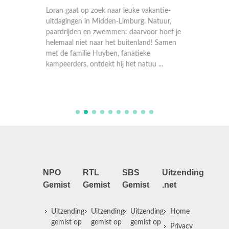
n en
Loran gaat op zoek naar leuke vakantie-
Deze we
p een
uitdagingen in Midden-Limburg. Natuur,
dalen v
 woud
paardrijden en zwemmen: daarvoor hoef je
ontdekk
tische
helemaal niet naar het buitenland! Samen
activite
omgeving
met de familie Huyben, fanatieke
grond. 
kampeerders, ontdekt hij het natuu ...
avontuu
ondergr
NPO
RTL
SBS
Uitzending
Gemist
Gemist
Gemist
.net
Uitzending
Uitzending
Uitzending
Home
gemist op
gemist op
gemist op
Privacy