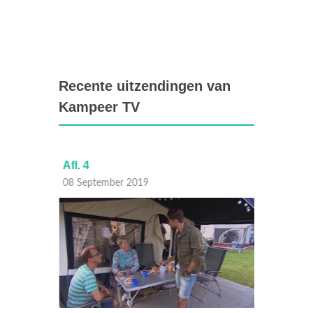
Recente uitzendingen van
Kampeer TV
Afl. 4
Afl. 3
08 September 2019
01 Sep