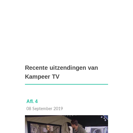
Recente uitzendingen van
Kampeer TV
Afl. 4
Afl. 3
08 September 2019
01 Sep