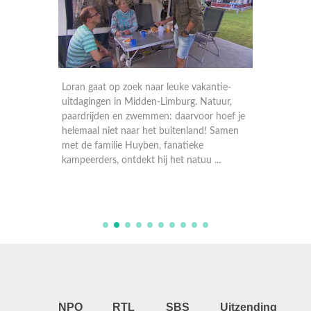
n en
Loran gaat op zoek naar leuke vakantie-
Deze we
p een
uitdagingen in Midden-Limburg. Natuur,
dalen v
 woud
paardrijden en zwemmen: daarvoor hoef je
ontdekk
tische
helemaal niet naar het buitenland! Samen
activite
omgeving
met de familie Huyben, fanatieke
grond. 
kampeerders, ontdekt hij het natuu ...
avontuu
ondergr
NPO
RTL
SBS
Uitzending