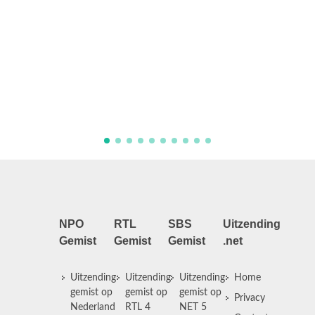
Actrice 
verborg
Joke ze
vooroud
tragisc
die zich
NPO
RTL
SBS
Uitzending
Gemist
Gemist
Gemist
.net
Uitzending
Uitzending
Uitzending
Home
gemist op
gemist op
gemist op
Privacy
Nederland
RTL 4
NET 5