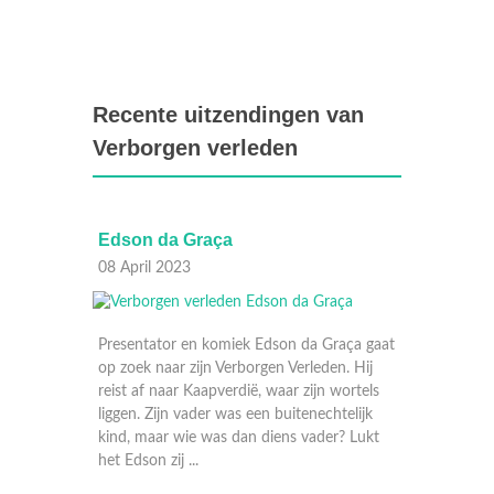
Recente uitzendingen van
Verborgen verleden
Edson da Graça
Joke B
08 April 2023
01 Apri
Presentator en komiek Edson da Graça gaat
op zoek naar zijn Verborgen Verleden. Hij
reist af naar Kaapverdië, waar zijn wortels
liggen. Zijn vader was een buitenechtelijk
kind, maar wie was dan diens vader? Lukt
het Edson zij ...