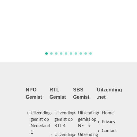
verborgen verleden. De schrille armoe die
Joke zelf heeft gekend, was ook haar
voorouders niet vreemd. Joke hoort over de
tragische lotgevallen van haar voorouders,
die zich echter ...
NPO
RTL
SBS
Uitzending
Gemist
Gemist
Gemist
.net
Uitzending
Uitzending
Uitzending
Home
gemist op
gemist op
gemist op
Privacy
Nederland
RTL 4
NET 5
Contact
1
Uitzending
Uitzending