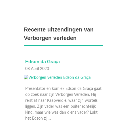
Recente uitzendingen van
Verborgen verleden
Edson da Graça
Joke B
08 April 2023
01 Apri
Presentator en komiek Edson da Graça gaat
op zoek naar zijn Verborgen Verleden. Hij
reist af naar Kaapverdië, waar zijn wortels
liggen. Zijn vader was een buitenechtelijk
kind, maar wie was dan diens vader? Lukt
het Edson zij ...