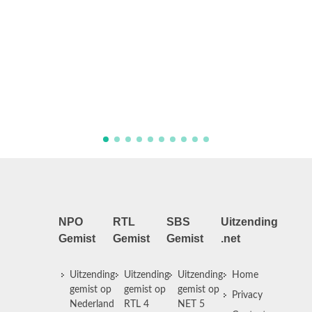
Actrice 
verborg
Joke ze
vooroud
tragisc
die zich
NPO
RTL
SBS
Uitzending
Gemist
Gemist
Gemist
.net
Uitzending
Uitzending
Uitzending
Home
gemist op
gemist op
gemist op
Privacy
Nederland
RTL 4
NET 5