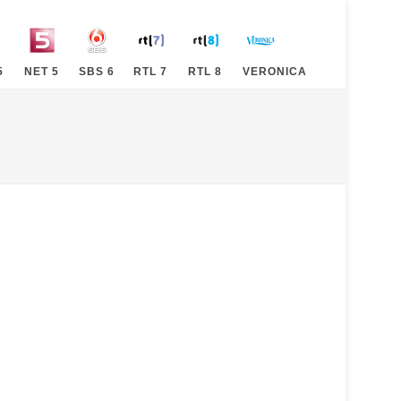
5
NET 5
SBS 6
RTL 7
RTL 8
VERONICA