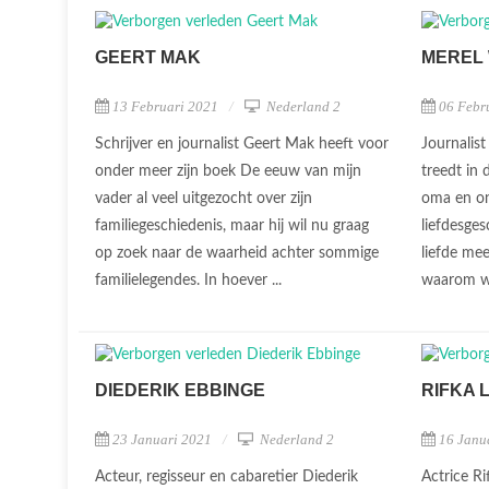
GEERT MAK
MEREL
13 Februari 2021
Nederland 2
06 Febr
Schrijver en journalist Geert Mak heeft voor
Journalis
onder meer zijn boek De eeuw van mijn
treedt in
vader al veel uitgezocht over zijn
oma en on
familiegeschiedenis, maar hij wil nu graag
liefdesge
op zoek naar de waarheid achter sommige
liefde me
familielegendes. In hoever ...
waarom we
DIEDERIK EBBINGE
RIFKA 
23 Januari 2021
Nederland 2
16 Janu
Acteur, regisseur en cabaretier Diederik
Actrice Ri