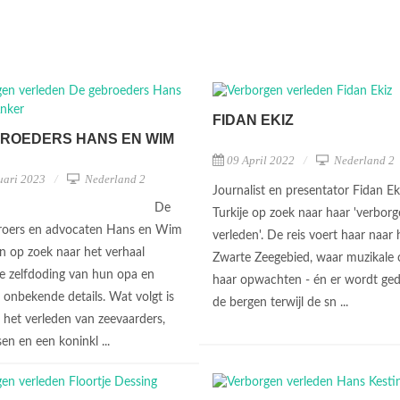
FIDAN EKIZ
ROEDERS HANS EN WIM
09 April 2022
Nederland 2
uari 2023
Nederland 2
Journalist en presentator Fidan Eki
De
Turkije op zoek naar haar 'verbor
roers en advocaten Hans en Wim
verleden'. De reis voert haar naar 
n op zoek naar het verhaal
Zwarte Zeegebied, waar muzikale 
 zelfdoding van hun opa en
haar opwachten - én er wordt ged
 onbekende details. Wat volgt is
de bergen terwijl de sn ...
n het verleden van zeevaarders,
en en een koninkl ...