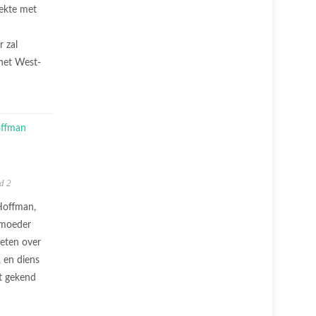
oekte met
r zal
 het West-
d 2
 Hoffman,
nmoeder
weten over
, en diens
it gekend