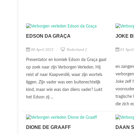
EDSON DA GRAÇA
JOKE B
08 April 2023
Nederland 2
01 Apri
Presentator en komiek Edson da Graça gaat
en zangere
op zoek naar zijn Verborgen Verleden. Hij
verborgen 
reist af naar Kaapverdië, waar zijn wortels
Joke zelf
liggen. Zijn vader was een buitenechtelijk
voorouder
kind, maar wie was dan diens vader? Lukt
tragische 
het Edson zij ...
die zich ec
DIONE DE GRAAFF
DAAN 