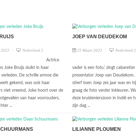
RUIJS
JOEP VAN DEUDEKOM
l 2023
Nederland 2
25 Maart 2023
Nederland 2
Actrice
s Joke Bruijs duikt in haar
vader is een foto,' zingt cabaretier
verleden. De schrille armoe die
presentator Joep van Deudekom. Z
 heeft gekend, was ook haar
stierf toen Joep zes jaar was en hij
s niet vreemd. Joke hoort over de
graag de foto verder inkleuren. W
lotgevallen van haar voorouders,
deze kruidenierszoon in Indië en 
hter ...
zijn dag ...
SCHUURMANS
LILIANNE PLOUMEN