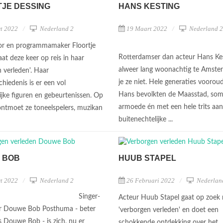
JE DESSING
HANS KESTING
t 2022
Nederland 2
19 Maart 2022
Nederland 2
or en programmamaker Floortje
Rotterdamser dan acteur Hans Kest
at deze keer op reis in haar
alweer lang woonachtig te Amste
 verleden'. Haar
je ze niet. Hele generaties voorou
chiedenis is er een vol
Hans bevolkten de Maasstad, soms
ijke figuren en gebeurtenissen. Op
armoede én met een hele trits aan
 ontmoet ze toneelspelers, muzikan
buitenechtelijke ...
 BOB
HUUB STAPEL
t 2022
Nederland 2
26 Februari 2022
Nederlan
Singer-
Acteur Huub Stapel gaat op zoek n
r Douwe Bob Posthuma - beter
'verborgen verleden' en doet een
s Douwe Bob - is zich, nu er
schokkende ontdekking over het