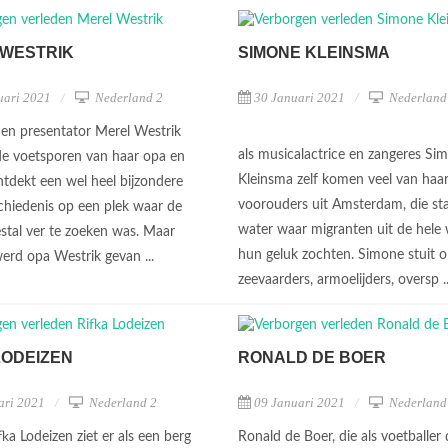
 WESTRIK
SIMONE KLEINSMA
uari 2021
Nederland 2
30 Januari 2021
Nederland
t en presentator Merel Westrik
als musicalactrice en zangeres Si
 de voetsporen van haar opa en
Kleinsma zelf komen veel van haa
tdekt een wel heel bijzondere
voorouders uit Amsterdam, die st
schiedenis op een plek waar de
water waar migranten uit de hele 
estal ver te zoeken was. Maar
hun geluk zochten. Simone stuit 
rd opa Westrik gevan ...
zeevaarders, armoelijders, oversp .
LODEIZEN
RONALD DE BOER
ari 2021
Nederland 2
09 Januari 2021
Nederland
fka Lodeizen ziet er als een berg
Ronald de Boer, die als voetballer