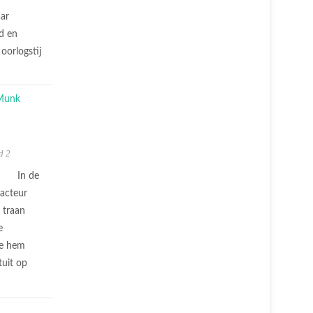
aar
ld en
oorlogstij
d 2
In de
 acteur
 traan
e
ie hem
tuit op