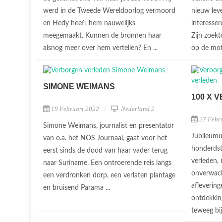
werd in de Tweede Wereldoorlog vermoord
nieuw lev
en Hedy heeft hem nauwelijks
interesser
meegemaakt. Kunnen de bronnen haar
Zijn zoek
alsnog meer over hem vertellen? En ...
op de mot
SIMONE WEIMANS
100 X 
19 Februari 2022
Nederland 2
27 Febr
Simone Weimans, journalist en presentator
Jubileumu
van o.a. het NOS Journaal, gaat voor het
honderdst
eerst sinds de dood van haar vader terug
verleden,
naar Suriname. Een ontroerende reis langs
onverwach
een verdronken dorp, een verlaten plantage
afleverin
en bruisend Parama ...
ontdekkin
teweeg bij