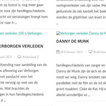
en op komst is, nog meer gaan
oorlogsverleden van zijn vader. M
en voor zijn familiegeschiedenis.
gedurende de reis kantelt het bee
tocht vol verrassingen brengt hem
worden de grijstinten van leven in 
or naar h ...
...
DANNY DE MUNK
VERBORGEN VERLEDEN
20 Februari 2021
Nederlan
uari 2021
Nederland 2
itzending naar aanleiding van de
familiegeschiedenis van zanger en
e aflevering van Verborgen
Danny de Munk zijn de lach en de
 met aandacht voor het
nooit ver weg. Danny ontdekt rak
te vervolg op veel van de
parallellen met de film en de rol d
gen. Wat brachten de
groot maakten: Ciske de Rat. Hij s
gen in hun familiegeschiedenis
allerlei wonderlijke ve ...
 d ...