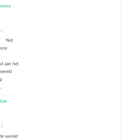
 2
Net
mone
r
ad aan het
wereld
op
..
 2
 de wereld