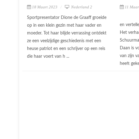
18 Maart 2023
Nederland 2
11 Maar
Sportpresentator Dione de Graaff groeide
en vertel
op in een klein gezin met haar vader en
Het verha
moeder. Tot haar blijde verrassing ontdekt
Schuurmans
ze een veelzijdige geschiedenis met een
Daan is v
heuse patriot en een schrijver op een reis
van zijn v
die haar voert van h ...
heeft geke