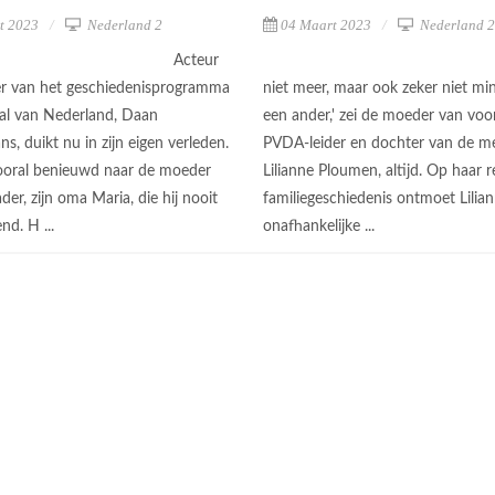
t 2023
Nederland 2
04 Maart 2023
Nederland 2
Acteur
ler van het geschiedenisprogramma
niet meer, maar ook zeker niet mi
al van Nederland, Daan
een ander,' zei de moeder van voo
, duikt nu in zijn eigen verleden.
PVDA-leider en dochter van de me
ooral benieuwd naar de moeder
Lilianne Ploumen, altijd. Op haar r
ader, zijn oma Maria, die hij nooit
familiegeschiedenis ontmoet Lilia
nd. H ...
onafhankelijke ...