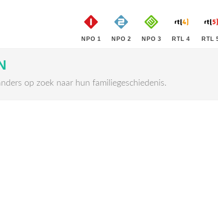
NPO 1
NPO 2
NPO 3
RTL 4
RTL 
N
nders op zoek naar hun familiegeschiedenis.