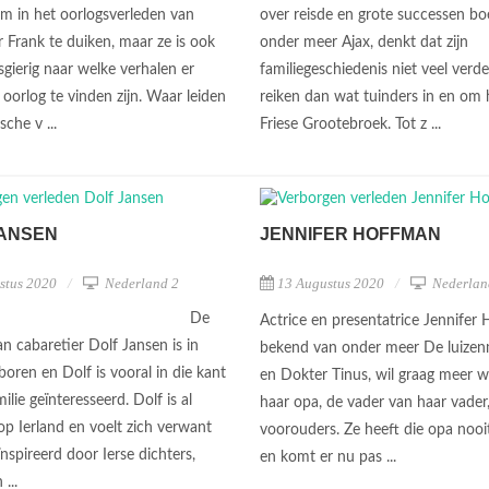
m in het oorlogsverleden van
over reisde en grote successen b
 Frank te duiken, maar ze is ook
onder meer Ajax, denkt dat zijn
gierig naar welke verhalen er
familiegeschiedenis niet veel verde
 oorlog te vinden zijn. Waar leiden
reiken dan wat tuinders in en om
sche v ...
Friese Grootebroek. Tot z ...
JANSEN
JENNIFER HOFFMAN
stus 2020
Nederland 2
13 Augustus 2020
Nederlan
De
Actrice en presentatrice Jennifer
n cabaretier Dolf Jansen is in
bekend van onder meer De luize
boren en Dolf is vooral in die kant
en Dokter Tinus, wil graag meer 
ilie geïnteresseerd. Dolf is al
haar opa, de vader van haar vader
op Ierland en voelt zich verwant
voorouders. Ze heeft die opa noo
nspireerd door Ierse dichters,
en komt er nu pas ...
 ...