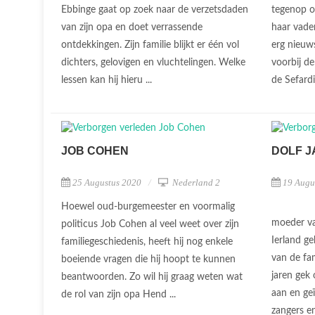
Ebbinge gaat op zoek naar de verzetsdaden
tegenop o
van zijn opa en doet verrassende
haar vader
ontdekkingen. Zijn familie blijkt er één vol
erg nieuws
dichters, gelovigen en vluchtelingen. Welke
voorbij de
lessen kan hij hieru ...
de Sefardi
JOB COHEN
DOLF 
25 Augustus 2020
Nederland 2
19 Augu
Hoewel oud-burgemeester en voormalig
moeder va
politicus Job Cohen al veel weet over zijn
Ierland ge
familiegeschiedenis, heeft hij nog enkele
van de fam
boeiende vragen die hij hoopt te kunnen
jaren gek 
beantwoorden. Zo wil hij graag weten wat
aan en geï
de rol van zijn opa Hend ...
zangers en