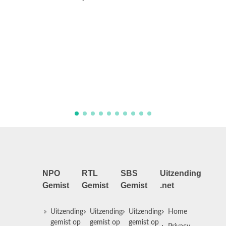
Actrice en zange
verborgen verle
Joke zelf heeft
voorouders nie
tragische lotge
die zich echter .
NPO
RTL
SBS
Uitzending
Gemist
Gemist
Gemist
.net
Uitzending
Uitzending
Uitzending
Home
gemist op
gemist op
gemist op