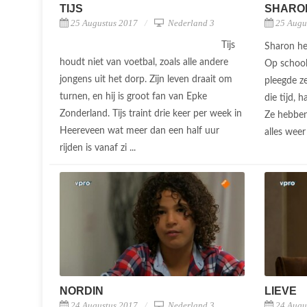
TIJS
SHARO
25 Augustus 2017
Nederland 3
25 Augu
Tijs
Sharon hee
houdt niet van voetbal, zoals alle andere
Op school
jongens uit het dorp. Zijn leven draait om
pleegde z
turnen, en hij is groot fan van Epke
die tijd, 
Zonderland. Tijs traint drie keer per week in
Ze hebben
Heereveen wat meer dan een half uur
alles weer
rijden is vanaf zi ...
NORDIN
LIEVE
24 Augustus 2017
Nederland 3
24 Augu