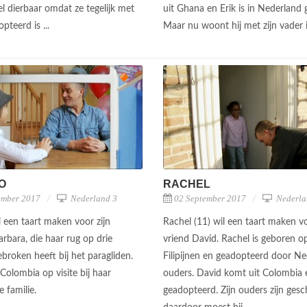
el dierbaar omdat ze tegelijk met
uit Ghana en Erik is in Nederland 
pteerd is ...
Maar nu woont hij met zijn vader i
O
RACHEL
ember 2017
Nederland 3
02 September 2017
Nederla
l een taart maken voor zijn
Rachel (11) wil een taart maken v
rbara, die haar rug op drie
vriend David. Rachel is geboren o
broken heeft bij het paragliden.
Filipijnen en geadopteerd door N
Colombia op visite bij haar
ouders. David komt uit Colombia 
e familie.
geadopteerd. Zijn ouders zijn ges