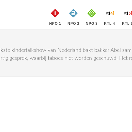
NPO 1
NPO 2
NPO 3
RTL 4
RTL 
elijkste kindertalkshow van Nederland bakt bakker Abel sa
ig gesprek, waarbij taboes niet worden geschuwd. Het re