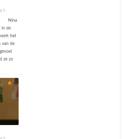
d 3
Nina
 in de
heeft het
n van de
 gevoel
t ze zo
d 3