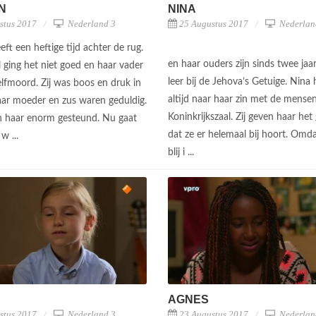
N
NINA
stus 2017
Nederland 3
25 Augustus 2017
Nederlan
ft een heftige tijd achter de rug.
en haar ouders zijn sinds twee jaar
 ging het niet goed en haar vader
leer bij de Jehova’s Getuige. Nina 
elfmoord. Zij was boos en druk in
altijd naar haar zin met de mense
haar moeder en zus waren geduldig.
Koninkrijkszaal. Zij geven haar het
 haar enorm gesteund. Nu gaat
dat ze er helemaal bij hoort. Omda
 w ...
blij i ...
AGNES
stus 2017
Nederland 3
23 Augustus 2017
Nederlan