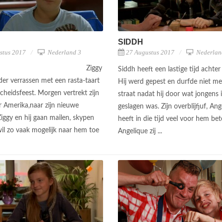
SIDDH
stus 2017
Nederland 3
27 Augustus 2017
Nederlan
Ziggy
Siddh heeft een lastige tijd achter
ader verrassen met een rasta-taart
Hij werd gepest en durfde niet me
scheidsfeest. Morgen vertrekt zijn
straat nadat hij door wat jongens i
r Amerika,naar zijn nieuwe
geslagen was. Zijn overblijfjuf, Ang
Ziggy en hij gaan mailen, skypen
heeft in die tijd veel voor hem be
wil zo vaak mogelijk naar hem toe
Angelique zij ...