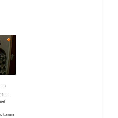
nd 3
ik uit
 met
ers komen