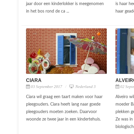
jaar door een kinderlokker is meegenomen
is haar he
in het bos rond de ca ...
haar geado
CIARA
ALVEIR
03 September 2017
Nederland 3
02 Sept
Ciara wil graag een taart maken voor haar
Alveiro wi
pleegouders. Ciara heeft lang naar goede
moeder Ba
pleegouders moeten zoeken. Daarvoor
plekken ge
woonde ze twee jaar in een kindertehuis.
Ze was in 
biologisch