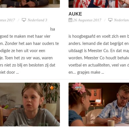
AUKE
stus 2017
Nederland 3
26 Augustus 2017
Nederlan
Isa
s goed te maken met haar vier
is hoogbegaafd en voelt zich een 
en. Zonder het aan haar ouders te
anders. Iemand die dat begrijpt e
odigde ze hen uit voor een
uitdaagt is Meester Co. En dat m
je. Toen het zo ver was, waren
worden. Meester Co houdt behalv
s niet zo blij en besloten zij dat
voetbal en actualiteiten, veel van 
niet door ...
en… grapjes make ...