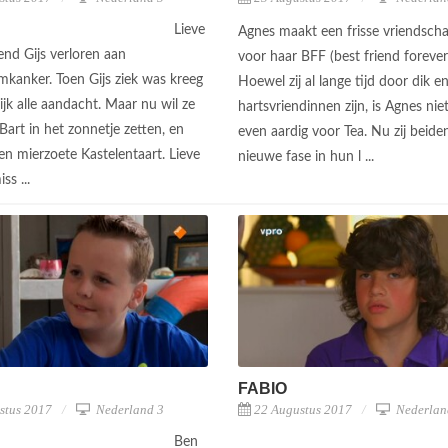
Lieve
Agnes maakt een frisse vriendscha
iend Gijs verloren aan
voor haar BFF (best friend forever
mkanker. Toen Gijs ziek was kreeg
Hoewel zij al lange tijd door dik e
lijk alle aandacht. Maar nu wil ze
hartsvriendinnen zijn, is Agnes niet
 Bart in het zonnetje zetten, en
even aardig voor Tea. Nu zij beide
en mierzoete Kastelentaart. Lieve
nieuwe fase in hun l ...
iss ...
FABIO
stus 2017
Nederland 3
22 Augustus 2017
Nederlan
Ben