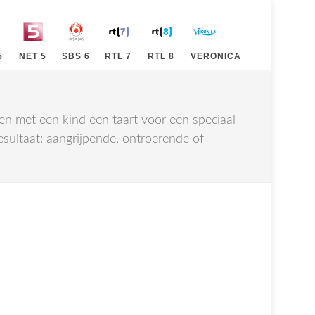
5
NET 5
SBS 6
RTL 7
RTL 8
VERONICA
men met een kind een taart voor een speciaal
sultaat: aangrijpende, ontroerende of