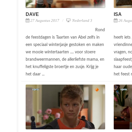
DAVE
ISA
27 Augustus 2017
Nederland 3
26 Augu
Rond
de feestdagen is Taarten van Abel zelfs in
heeft iet
een speciaal winterjasje gestoken en maken
vriendinn
we mooie wintertaarten .... voor stoere
vragen, n
brandweermannen, de allerliefste mama, en
slaapfeest
het knuffeligste broertje en zusje. Krijg je
haar ouder
het daar ...
het feest 