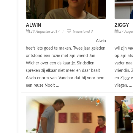
ALWIN
ZIGGY
28 Augustus 2017
Nederland 3
27 Augu
Alwin
heeft iets goed te maken. Twee jaar geleden
wil zijn v
ontstond een ruzie met zijn vriend Jan
op zijn af
Wicher over een ds kaartje. Sindsdien
vader naa
spreken zij elkaar niet meer en daar baalt
vriendin. 
Alwin enorm van. Vandaar dat hij voor hem
en Ziggy 
een reuze Nooit ...
vliegen. ...