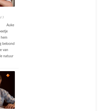
d 3
Auke
beetje
n hem
ag beloond
e van
de natuur