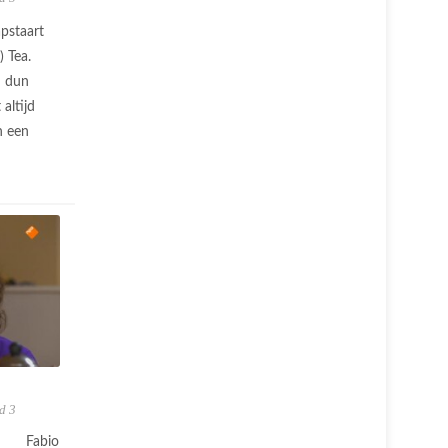
pstaart
) Tea.
n dun
 altijd
n een
d 3
Fabio