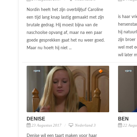
Nordin heeft het zijn overblijfjuf Caroline
is haar vr
een tijd lang knap lastig gemaakt met zijn
hersensta
brutale gedrag. Hij moest bijna van de
hij natuur
naschoolse opvang af, maar na een paar
zijn broer
goede gesprekken gaat het nu weer goed.
wel met e
Maar nu hoeft hij niet ...
wil later m
DENISE
BEN
23 Augustus 2017
Nederland 3
22 Augu
Denise wil een taart maken voor haar