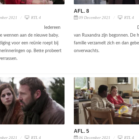
AFL. 8
mber 2021
RTL 4
09 December 2021
RTL 4
Iedereen
te wennen aan de nieuwe baby.
van Ruxandra zijn begonnen. De h
iging voor een reünie roept bij
familie verzamelt zich en dan gebeu
herinneringen op. Bette probeert
onverwachts.
verrassen.
AFL. 5
mber 2021
RTL 4
06 December 2021
RTL 4