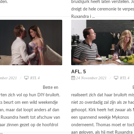
lden.
bruidsjurk heeft laten verstellen. 
dreigt de hele ceremonie te verpes
Ruxandra i ...
AFL. 5
mber 2021
RTL 4
24 November 2021
RTL 4
Bette en
ten zich vol op hun DIY-bruiloft.
realiseert zich dat haar bruiloft m
rks beurt om een wild weekendje
niet zo overdadig zal zijn als ze ha
an, maar dat loopt anders af dan
gehoopt. Kirk heeft het zwaar als
 Ruxandra heeft tot afschuw van
een spannend weekje Mykonos
ar zinnen gezet op de hoofdrol
onderneemt. Thomas moet er toc
...
aan geloven, als hij met Ruxandra .