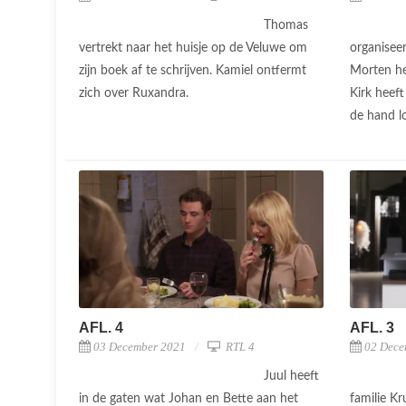
Thomas
vertrekt naar het huisje op de Veluwe om
organisee
zijn boek af te schrijven. Kamiel ontfermt
Morten hee
zich over Ruxandra.
Kirk heeft
de hand l
AFL. 4
AFL. 3
03 December 2021
RTL 4
02 Dece
Juul heeft
in de gaten wat Johan en Bette aan het
familie Kr