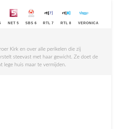
5
NET 5
SBS 6
RTL 7
RTL 8
VERONICA
r Kirk en over alle perikelen die zij
rstelt steevast met haar gewicht. Ze doet de
 lege huis maar te vermijden.