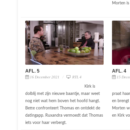
Morten is 
AFL. 5
AFL. 4
16 December 2021
RTL 4
15 Dece
Kirk is
dolblij met zijn nieuwe baantje, maar weet
praat haar
nog niet wat hem boven het hoofd hangt.
en brengt
Bette confronteert Thomas en ontdekt de
Morten wo
datingapp. Ruxandra vermoedt dat Thomas
en Kirk vo
iets voor haar verbergt.