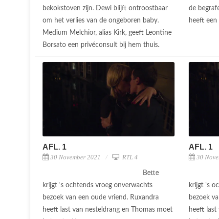
bekokstoven zijn. Dewi blijft ontroostbaar
de begraf
om het verlies van de ongeboren baby.
heeft een
Medium Melchior, alias Kirk, geeft Leontine
Borsato een privéconsult bij hem thuis.
AFL. 1
AFL. 1
30 November 2021
RTL 4
30 Nove
Bette
krijgt 's ochtends vroeg onverwachts
krijgt 's
bezoek van een oude vriend. Ruxandra
bezoek va
heeft last van nesteldrang en Thomas moet
heeft las