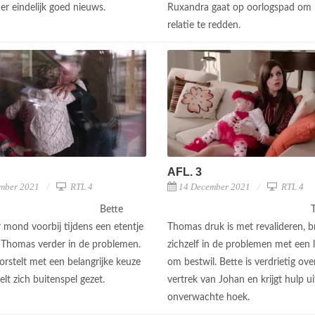
er eindelijk goed nieuws.
Ruxandra gaat op oorlogspad om 
relatie te redden.
AFL. 3
mber 2021
RTL 4
14 December 2021
RTL 4
Bette
T
 mond voorbij tijdens een etentje
Thomas druk is met revalideren, b
 Thomas verder in de problemen.
zichzelf in de problemen met een 
rstelt met een belangrijke keuze
om bestwil. Bette is verdrietig ove
elt zich buitenspel gezet.
vertrek van Johan en krijgt hulp ui
onverwachte hoek.