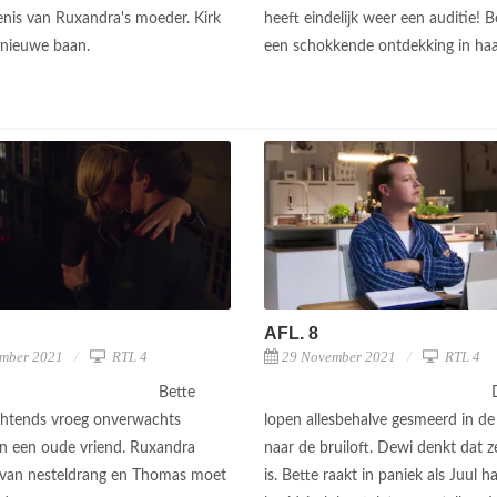
enis van Ruxandra's moeder. Kirk
heeft eindelijk weer een auditie! B
 nieuwe baan.
een schokkende ontdekking in haar
AFL. 8
mber 2021
RTL 4
29 November 2021
RTL 4
Bette
 ochtends vroeg onverwachts
lopen allesbehalve gesmeerd in d
n een oude vriend. Ruxandra
naar de bruiloft. Dewi denkt dat 
t van nesteldrang en Thomas moet
is. Bette raakt in paniek als Juul h