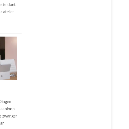
ette doet
 atelier.
Dingen
e aanloop
ze zwanger
aar