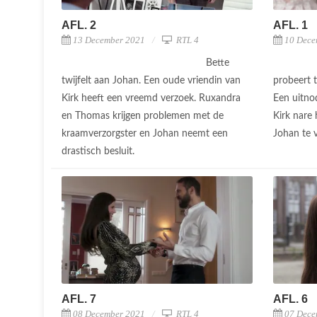
AFL. 2
AFL. 1
13 December 2021
RTL 4
10 Dece
Bette
twijfelt aan Johan. Een oude vriendin van
probeert 
Kirk heeft een vreemd verzoek. Ruxandra
Een uitnod
en Thomas krijgen problemen met de
Kirk nare 
kraamverzorgster en Johan neemt een
Johan te 
drastisch besluit.
AFL. 7
AFL. 6
08 December 2021
RTL 4
07 Dece