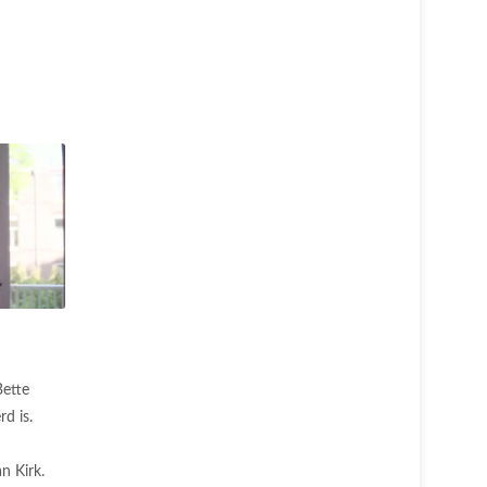
Bette
d is.
n Kirk.