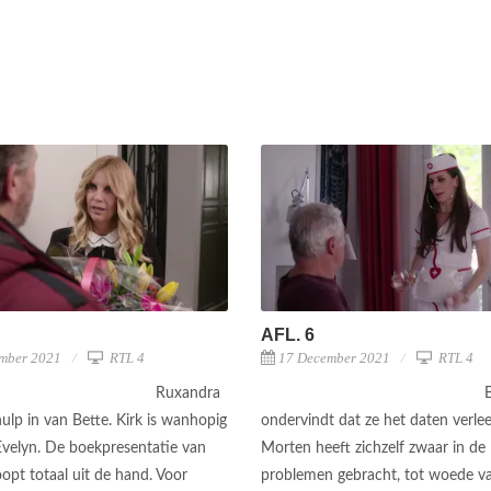
AFL. 6
mber 2021
RTL 4
17 December 2021
RTL 4
Ruxandra
ulp in van Bette. Kirk is wanhopig
ondervindt dat ze het daten verleer
 Evelyn. De boekpresentatie van
Morten heeft zichzelf zwaar in de
opt totaal uit de hand. Voor
problemen gebracht, tot woede va