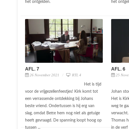
het ontgelden.
het ontge
AFL. 7
AFL. 6
26 November 2021
RTL 4
25 Nove
Het is tijd
voor de vrijgezellenfeestjes! Kirk komt tot
Johan stor
een verrassende ontdekking bij Johans
Het is Ki
beste vriend. Ondertussen is hij erg van
weg te ga
slag, omdat Bette hem nog niet als getuige
verwacht.
heeft gevraagd. De spanning loopt hoog op
Thomas ha
tussen ...
in de verf 