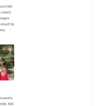
uul trekt
en neemt
 ergens
onsult bij
rten.
Ruxandra
ilie. Kirk