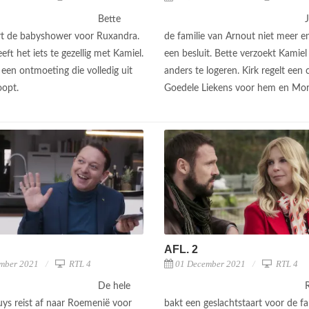
Bette
J
rt de babyshower voor Ruxandra.
de familie van Arnout niet meer 
ft het iets te gezellig met Kamiel.
een besluit. Bette verzoekt Kamiel
 een ontmoeting die volledig uit
anders te logeren. Kirk regelt een c
oopt.
Goedele Liekens voor hem en Mo
AFL. 2
mber 2021
RTL 4
01 December 2021
RTL 4
De hele
uys reist af naar Roemenië voor
bakt een geslachtstaart voor de fam