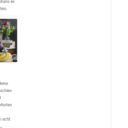
Johans ex
ten.
Bette
isschien
d
 Morten
h echt
..