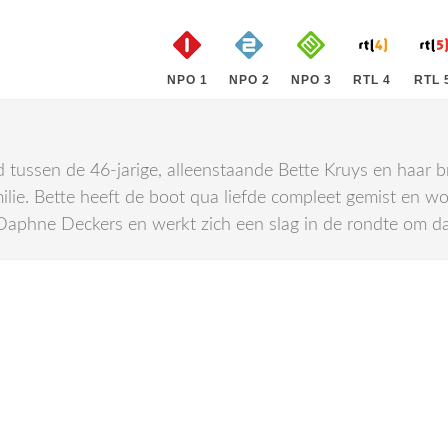
NPO 1
NPO 2
NPO 3
RTL 4
RTL 
ussen de 46-jarige, alleenstaande Bette Kruys en haar broe
lie. Bette heeft de boot qua liefde compleet gemist en wo
aphne Deckers en werkt zich een slag in de rondte om dat