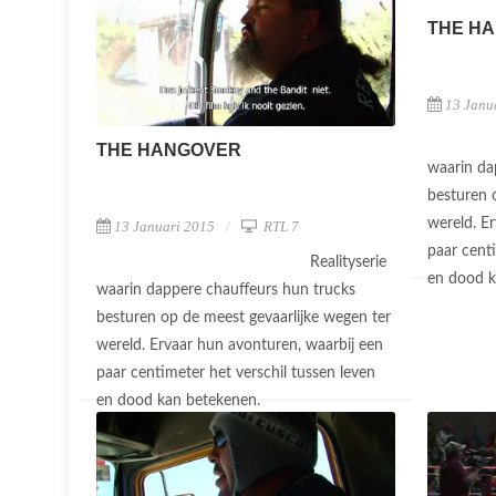
THE H
13 Janu
THE HANGOVER
waarin da
besturen 
wereld. E
13 Januari 2015
RTL 7
paar centi
Realityserie
en dood 
waarin dappere chauffeurs hun trucks
besturen op de meest gevaarlijke wegen ter
wereld. Ervaar hun avonturen, waarbij een
paar centimeter het verschil tussen leven
en dood kan betekenen.