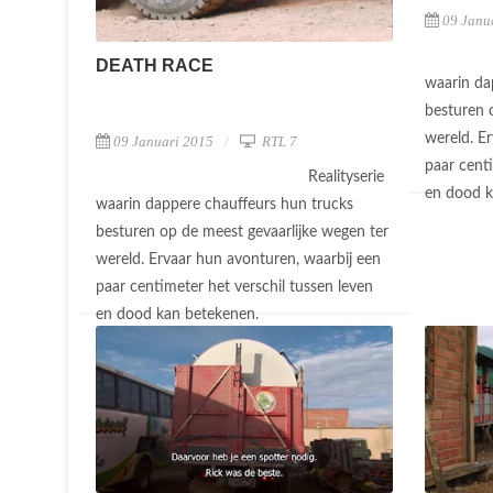
09 Janu
DEATH RACE
waarin da
besturen 
wereld. E
09 Januari 2015
RTL 7
paar centi
Realityserie
en dood 
waarin dappere chauffeurs hun trucks
besturen op de meest gevaarlijke wegen ter
wereld. Ervaar hun avonturen, waarbij een
paar centimeter het verschil tussen leven
en dood kan betekenen.