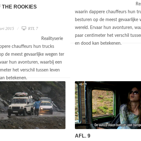
Re
F THE ROOKIES
waarin dappere chauffeurs hun tr
besturen op de meest gevaarlijke 
wereld. Ervaar hun avonturen, waa
ari 2015
RTL 7
paar centimeter het verschil tusse
Realityserie
en dood kan betekenen.
ppere chauffeurs hun trucks
op de meest gevaarlijke wegen ter
rvaar hun avonturen, waarbij een
meter het verschil tussen leven
kan betekenen.
AFL. 9