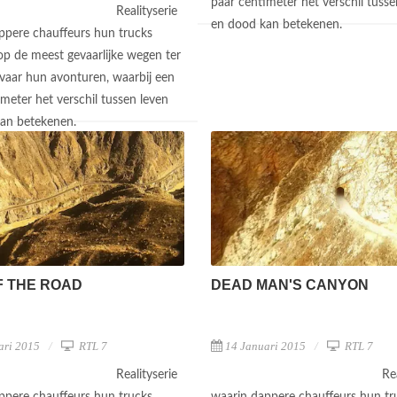
paar centimeter het verschil tusse
Realityserie
en dood kan betekenen.
ppere chauffeurs hun trucks
op de meest gevaarlijke wegen ter
rvaar hun avonturen, waarbij een
meter het verschil tussen leven
kan betekenen.
F THE ROAD
DEAD MAN'S CANYON
ari 2015
RTL 7
14 Januari 2015
RTL 7
Realityserie
Re