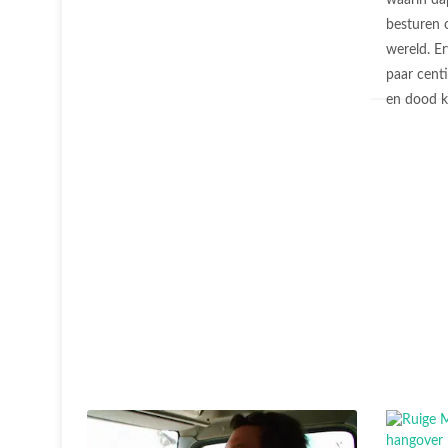
waarin da
besturen 
wereld. E
paar centi
en dood 