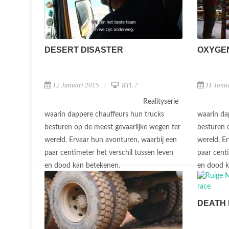
DESERT DISASTER
OXYGE
12 Januari 2015
RTL 7
11 Janu
Realityserie
waarin dappere chauffeurs hun trucks
waarin da
besturen op de meest gevaarlijke wegen ter
besturen 
wereld. Ervaar hun avonturen, waarbij een
wereld. E
paar centimeter het verschil tussen leven
paar centi
en dood kan betekenen.
en dood 
DEATH