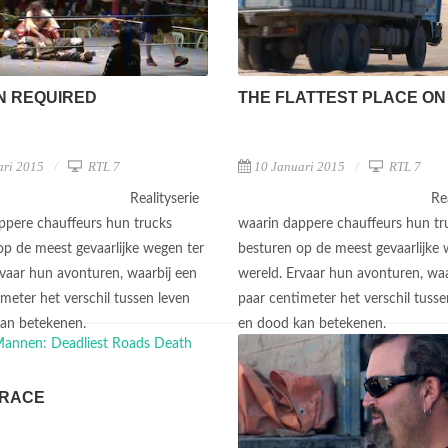
N REQUIRED
THE FLATTEST PLACE ON
ari 2015
RTL 7
10 Januari 2015
RTL 7
Realityserie
Re
ppere chauffeurs hun trucks
waarin dappere chauffeurs hun tr
op de meest gevaarlijke wegen ter
besturen op de meest gevaarlijke 
rvaar hun avonturen, waarbij een
wereld. Ervaar hun avonturen, waa
meter het verschil tussen leven
paar centimeter het verschil tusse
kan betekenen.
en dood kan betekenen.
 RACE