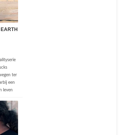
 EARTH
alityserie
ucks
wegen ter
rbij een
n leven