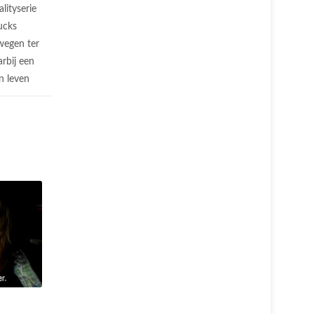
alityserie
ucks
wegen ter
rbij een
n leven