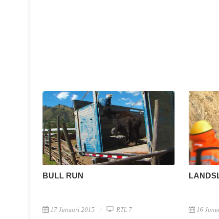
BULL RUN
LANDSL
17 Januari 2015
RTL 7
16 Janu