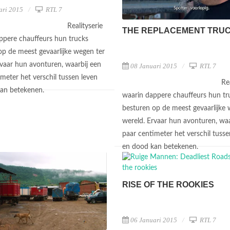
ari 2015
RTL 7
Realityserie
THE REPLACEMENT TRU
ppere chauffeurs hun trucks
op de meest gevaarlijke wegen ter
rvaar hun avonturen, waarbij een
08 Januari 2015
RTL 7
meter het verschil tussen leven
Re
kan betekenen.
waarin dappere chauffeurs hun tr
besturen op de meest gevaarlijke 
wereld. Ervaar hun avonturen, waa
paar centimeter het verschil tusse
en dood kan betekenen.
RISE OF THE ROOKIES
06 Januari 2015
RTL 7