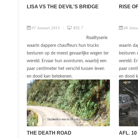
LISA VS THE DEVIL'S BRIDGE
RISE O
07 Januari 2015
RTL 7
06 Janu
Realityserie
waarin dappere chauffeurs hun trucks
waarin da
besturen op de meest gevaarlijke wegen ter
besturen 
wereld. Ervaar hun avonturen, waarbij een
wereld. E
paar centimeter het verschil tussen leven
paar centi
en dood kan betekenen.
en dood 
THE DEATH ROAD
AFL. 10