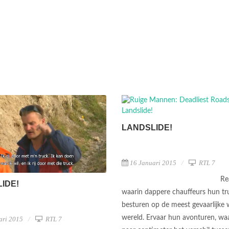
LANDSLIDE!
16 Januari 2015
RTL 7
Re
IDE!
waarin dappere chauffeurs hun tr
besturen op de meest gevaarlijke 
wereld. Ervaar hun avonturen, waa
ari 2015
RTL 7