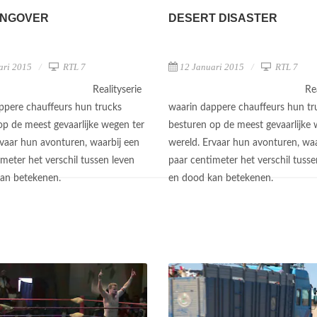
ANGOVER
DESERT DISASTER
ari 2015
RTL 7
12 Januari 2015
RTL 7
Realityserie
Re
ppere chauffeurs hun trucks
waarin dappere chauffeurs hun tr
op de meest gevaarlijke wegen ter
besturen op de meest gevaarlijke 
rvaar hun avonturen, waarbij een
wereld. Ervaar hun avonturen, waa
meter het verschil tussen leven
paar centimeter het verschil tusse
kan betekenen.
en dood kan betekenen.