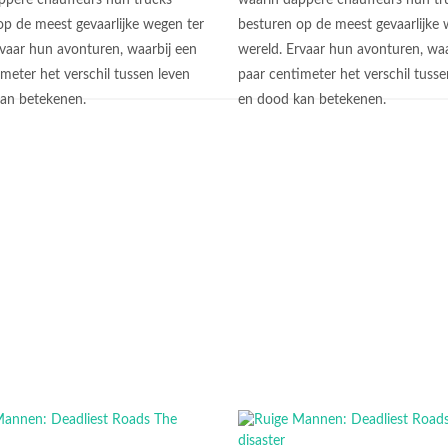
ppere chauffeurs hun trucks
waarin dappere chauffeurs hun tr
op de meest gevaarlijke wegen ter
besturen op de meest gevaarlijke 
rvaar hun avonturen, waarbij een
wereld. Ervaar hun avonturen, waa
meter het verschil tussen leven
paar centimeter het verschil tusse
kan betekenen.
en dood kan betekenen.