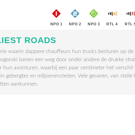
NPO 1
NPO 2
NPO 3
RTL 4
RTL 
LIEST ROADS
erie waarin dappere chauffeurs hun trucks besturen op de
bogorski banen een weg door onder andere de drukke strat
r hun avonturen, waarbij een paar centimeter het verschi
in gebergtes en miljoenensteden. Vele gevaren, van steile
ritten aankunnen.