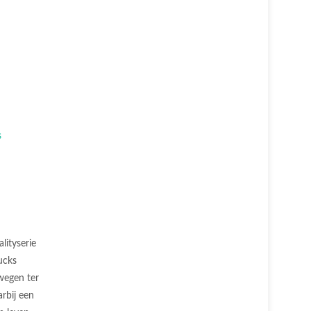
alityserie
ucks
wegen ter
rbij een