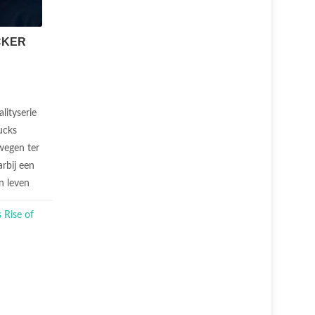
CKER
alityserie
ucks
wegen ter
rbij een
n leven