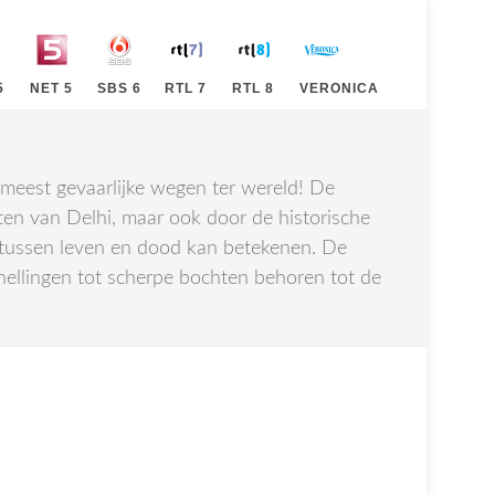
5
NET 5
SBS 6
RTL 7
RTL 8
VERONICA
 meest gevaarlijke wegen ter wereld! De
en van Delhi, maar ook door de historische
l tussen leven en dood kan betekenen. De
 hellingen tot scherpe bochten behoren tot de