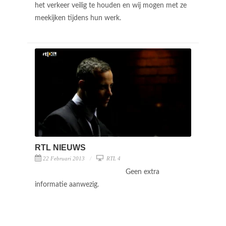
het verkeer veilig te houden en wij mogen met ze
meekijken tijdens hun werk.
RTL NIEUWS
22 Februari 2013
RTL 4
Geen extra
informatie aanwezig.