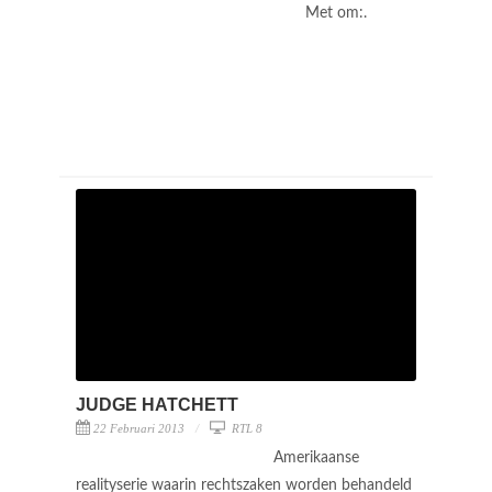
Met om:.
JUDGE HATCHETT
22 Februari 2013
RTL 8
Amerikaanse
realityserie waarin rechtszaken worden behandeld