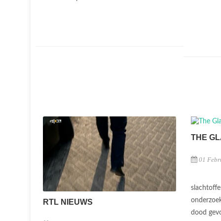
THE G
01 Febr
slachtoffe
onderzoek
RTL NIEUWS
dood gev