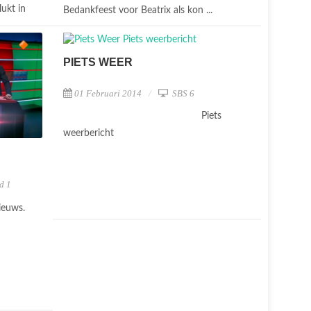
lukt in
Bedankfeest voor Beatrix als kon ...
PIETS WEER
01 Februari 2014
SBS 6
Piets
weerbericht
d 1
nieuws.