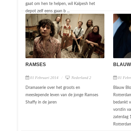
gaat om hen te helpen, wil Kalpesh het
depot zelf eens gaan b ...
RAMSES
BLAUW
01 Februari 2014
Nederland 2
01 Febr
Dramaserie over het groots en
Blauw Blo
meeslepende leven van de jonge Ramses
Rotterdam
Shaffy in de jaren
bedankt v
vorstin v
zaterdag 1
Rotterdam