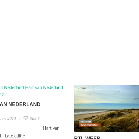
VAN NEDERLAND
uari 2014
SBS 6
Hart van
 - Late editie
RTL WEER