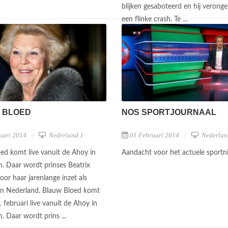
blijken gesaboteerd en hij veronge
een flinke crash. Te ...
 BLOED
NOS SPORTJOURNAAL
uari 2014
Nederland 1
01 Februari 2014
Nederlan
ed komt live vanuit de Ahoy in
Aandacht voor het actuele sport
. Daar wordt prinses Beatrix
oor haar jarenlange inzet als
an Nederland. Blauw Bloed komt
 februari live vanuit de Ahoy in
. Daar wordt prins ...