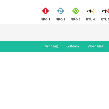
NPO 1
NPO 2
NPO 3
RTL 4
RTL 
Vandaag
Gisteren
Woensdag