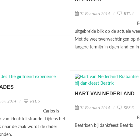
01 Februari 2014
RTL 4
E
uitgebreide blik op de actuele wee
Met de weersverwachtingen op de
langere termijn in eigen land en i
LADES
HART VAN NEDERLAND
uari 2014
RTL 5
01 Februari 2014
SBS 6
Carlos is
B
r van identiteitsfraude. Tijdens het
Beatrixen bij dankfeest Beatrix
 naar de zaak wordt de dader
onden.