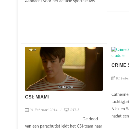
Aandacht voor het actuele sportnieuws.
CRIME 
01 Febr
Catherine
CSI: MIAMI
tachtigja
Nick en S
01 Februari 2014
RTL 5
nadat een
De dood
van een parachutist leidt het CSI-team naar