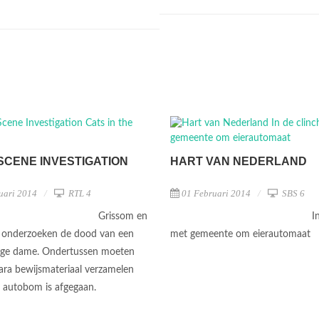
SCENE INVESTIGATION
HART VAN NEDERLAND
uari 2014
RTL 4
01 Februari 2014
SBS 6
Grissom en
I
 onderzoeken de dood van een
met gemeente om eierautomaat
rige dame. Ondertussen moeten
ara bewijsmateriaal verzamelen
 autobom is afgegaan.