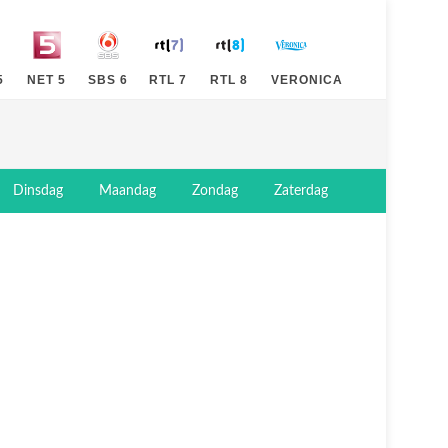
5
NET 5
SBS 6
RTL 7
RTL 8
VERONICA
Dinsdag
Maandag
Zondag
Zaterdag