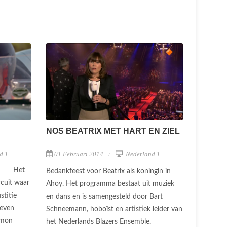
NOS BEATRIX MET HART EN ZIEL
d 1
01 Februari 2014
Nederland 1
Het
Bedankfeest voor Beatrix als koningin in
rcuit waar
Ahoy. Het programma bestaat uit muziek
stitie
en dans en is samengesteld door Bart
leven
Schneemann, hoboïst en artistiek leider van
imon
het Nederlands Blazers Ensemble.