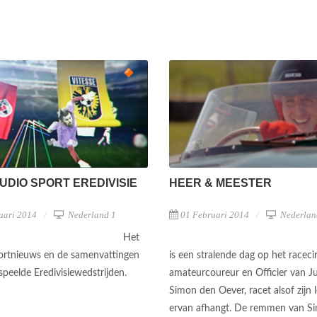
UDIO SPORT EREDIVISIE
HEER & MEESTER
uari 2014
Nederland 1
01 Februari 2014
Nederlan
Het
portnieuws en de samenvattingen
is een stralende dag op het raceci
speelde Eredivisiewedstrijden.
amateurcoureur en Officier van Ju
Simon den Oever, racet alsof zijn 
ervan afhangt. De remmen van S