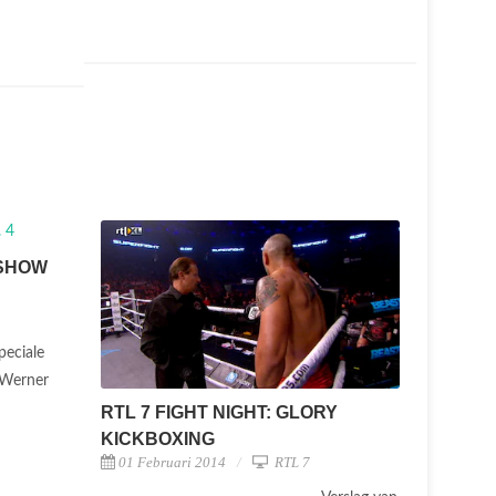
ESHOW
peciale
le Werner
RTL 7 FIGHT NIGHT: GLORY
KICKBOXING
01 Februari 2014
RTL 7