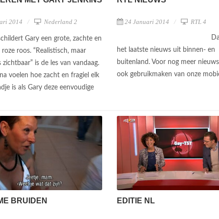
ari 2014
Nederland 2
24 Januari 2014
RTL 4
Da
childert Gary een grote, zachte en
het laatste nieuws uit binnen- en
roze roos. “Realistisch, maar
buitenland. Voor nog meer nieuws
 zichtbaar” is de les van vandaag.
ook gebruikmaken van onze mobi
na voelen hoe zacht en fragiel elk
dje is als Gary deze eenvoudige
ME BRUIDEN
EDITIE NL