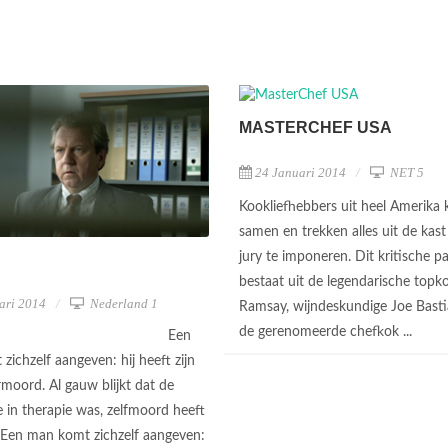
MASTERCHEF USA
24 Januari 2014
NET 5
Kookliefhebbers uit heel Amerika
samen en trekken alles uit de kas
jury te imponeren. Dit kritische p
bestaat uit de legendarische top
ari 2014
Nederland 1
Ramsay, wijndeskundige Joe Basti
de gerenomeerde chefkok ...
Een
ichzelf aangeven: hij heeft zijn
moord. Al gauw blijkt dat de
e in therapie was, zelfmoord heeft
 Een man komt zichzelf aangeven: