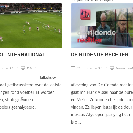
31 januari wordt uitgez ...
DE RIJDENDE RECHTER
AL INTERNATIONAL
24 Januari 2014
Nederland
ari 2014
RTL 7
Talkshow
aflevering van De rijdende recht
rdt gediscussieerd over de laatste
gaat mr. Frank Visser naar de bur
ingen rond voetbal. Er worden
en Meijer. Ze konden het prima me
en, strategieÃ«n en
vinden. Ze liepen letterlijk de deur 
pelers geanalyseerd.
mekaar. Afgelopen jaar ging het m
is o ...