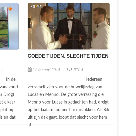
GOEDE TIJDEN, SLECHTE TIJDEN
 1
24 Januari 2014
RTL 4
In de
Iedereen
ervanavond
verzamelt zich voor de huwelijksdag van
en Drogt
Lucas en Menno. De grote verrassing die
t elkaar
Menno voor Lucas in gedachten had, dreigt
plat bij
op het laatste moment te mislukken. Als Rik
is en dat
uit zijn dak gaat, loopt dat slecht voor hem
af.