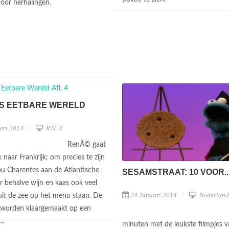
oor herhalingen.
MS EETBARE WERELD
ari 2014
RTL 4
RenÃ© gaat
naar Frankrijk; om precies te zijn
ou Charentes aan de Atlantische
SESAMSTRAAT: 10 VOOR..
r behalve wijn en kaas ook veel
24 Januari 2014
Nederland
uit de zee op het menu staan. De
 worden klaargemaakt op een
...
minuten met de leukste filmpjes 