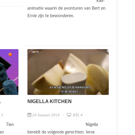
Klei-
animatie waarin de avonturen van Bert en
Ernie zijn te bewonderen.
.
NIGELLA KITCHEN
 3
24 Januari 2014
RTL 4
Tien
Nigella
van
bereidt de volgende gerechten: Ierse