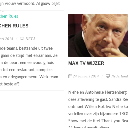
zijn vrouw vermoord. Al gauw blijkt
 ...
CHEN RULES
ari 2014
NET 5
ende teams, bestaande uit twee
gaan de strijd met elkaar aan. Ze
MAX TV WIJZER
 de beurt een eenvoudig huis
 tot een restaurant, compleet
24 Januari 2014
Nederland
a en driegangenmenu. Welk team
et beste af?
Niehe en Antoinette Hertsenberg z
deze aflevering te gast. Sandra R
ontmoet Willem Bol. Ivo Niehe k
vertellen over zijn bijzondere TR
Show met de titel ‘Thank you Beatr