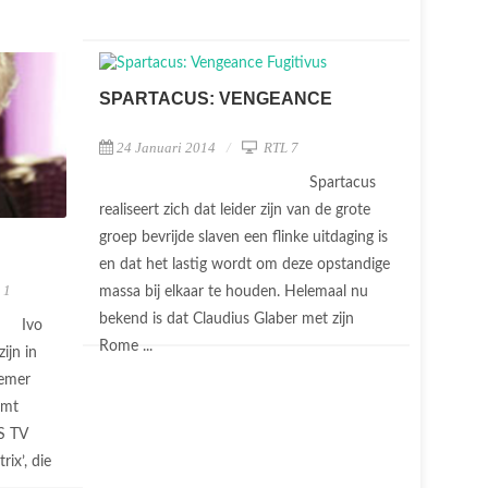
SPARTACUS: VENGEANCE
24 Januari 2014
RTL 7
Spartacus
realiseert zich dat leider zijn van de grote
groep bevrijde slaven een flinke uitdaging is
en dat het lastig wordt om deze opstandige
 1
massa bij elkaar te houden. Helemaal nu
bekend is dat Claudius Glaber met zijn
Ivo
Rome ...
ijn in
eemer
omt
OS TV
ix’, die