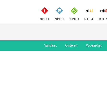
NPO 1
NPO 2
NPO 3
RTL 4
RTL 
Vandaag
Gisteren
Woensdag