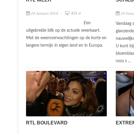
24 Janu
24 Januari 2014
RTL 4
Een
Vandaag s
uitgebreide blik op de actuele weerkaart.
glanzende 
Met de weersverwachtingen op de korte en
nauwelijks
langere termijn in eigen land en in Europa.
U kunt bij
bloemblaa
roos s ...
RTL BOULEVARD
EXTRE