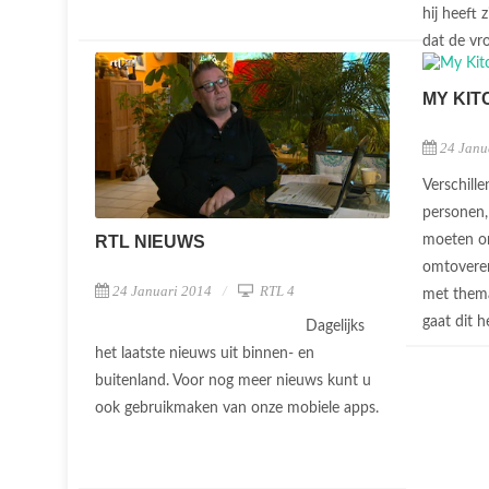
hij heeft 
dat de vro
MY KIT
24 Janu
Verschill
personen, 
moeten om
RTL NIEUWS
omtoveren
24 Januari 2014
RTL 4
met them
gaat dit h
Dagelijks
het laatste nieuws uit binnen- en
buitenland. Voor nog meer nieuws kunt u
ook gebruikmaken van onze mobiele apps.