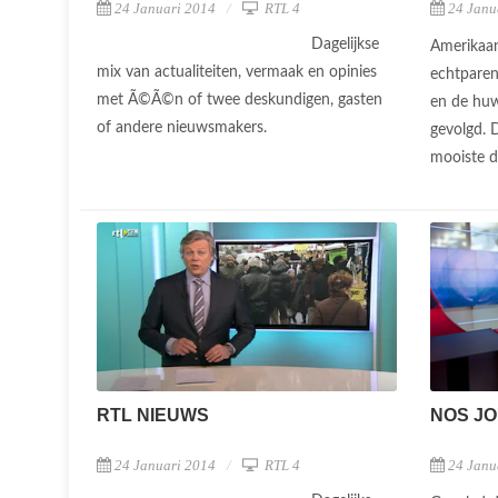
24 Januari 2014
RTL 4
24 Janu
Dagelijkse
Amerikaan
mix van actualiteiten, vermaak en opinies
echtparen
met Ã©Ã©n of twee deskundigen, gasten
en de huw
of andere nieuwsmakers.
gevolgd. 
mooiste d
NOS J
RTL NIEUWS
24 Janu
24 Januari 2014
RTL 4