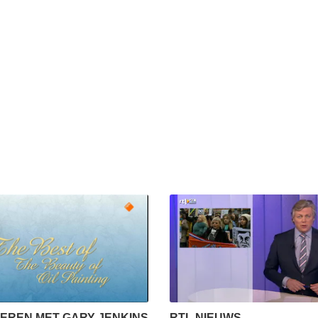
EREN MET GARY JENKINS
RTL NIEUWS