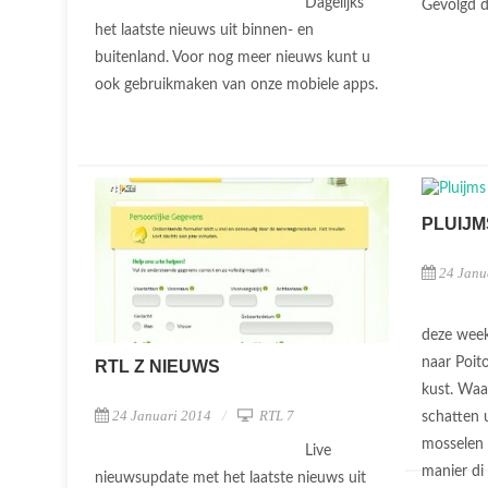
Dagelijks
Gevolgd d
het laatste nieuws uit binnen- en
buitenland. Voor nog meer nieuws kunt u
ook gebruikmaken van onze mobiele apps.
PLUIJ
24 Janu
deze week 
naar Poit
RTL Z NIEUWS
kust. Waa
24 Januari 2014
RTL 7
schatten 
mosselen
Live
manier di 
nieuwsupdate met het laatste nieuws uit