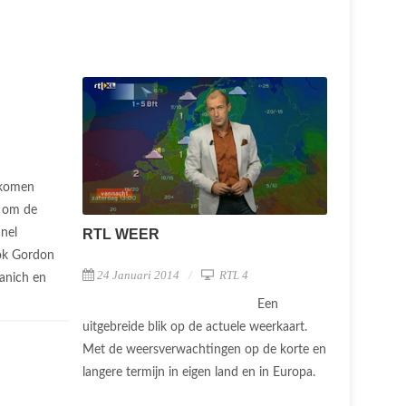
 komen
t om de
anel
RTL WEER
kok Gordon
24 Januari 2014
RTL 4
anich en
Een
uitgebreide blik op de actuele weerkaart.
Met de weersverwachtingen op de korte en
langere termijn in eigen land en in Europa.