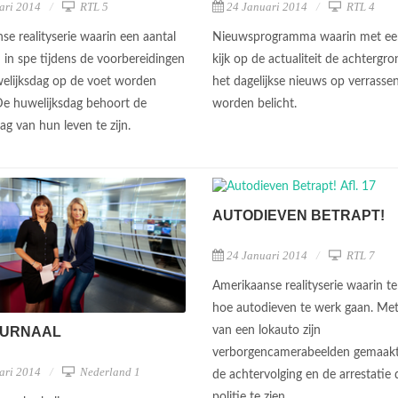
ari 2014
RTL 5
24 Januari 2014
RTL 4
se realityserie waarin een aantal
Nieuwsprogramma waarin met ee
 in spe tijdens de voorbereidingen
kijk op de actualiteit de achtergro
elijksdag op de voet worden
het dagelijkse nieuws op verrasse
De huwelijksdag behoort de
worden belicht.
ag van hun leven te zijn.
AUTODIEVEN BETRAPT!
24 Januari 2014
RTL 7
Amerikaanse realityserie waarin te 
hoe autodieven te werk gaan. Me
OURNAAL
van een lokauto zijn
verborgencamerabeelden gemaakt
ari 2014
Nederland 1
de achtervolging en de arrestatie
politie te zien.