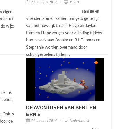
24 Januari 2014
RTL 8
Familie en
n eigen
vrienden komen samen om getuige te zijn
nden uit
van het huwelijk tussen Ridge en Taylor.
nde wijze
Liam en Hope zorgen voor afleiding tijdens
hun bezoek aan Brooke en RJ. Thomas en
Stephanie worden overmand door
schuldgevoelens tijden ...
zien is
t behulp
DE AVONTUREN VAN BERT EN
ERNIE
. Ook is
24 Januari 2014
Nederland 3
 door de