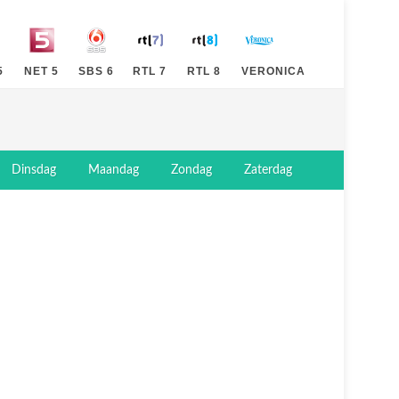
5
NET 5
SBS 6
RTL 7
RTL 8
VERONICA
Dinsdag
Maandag
Zondag
Zaterdag