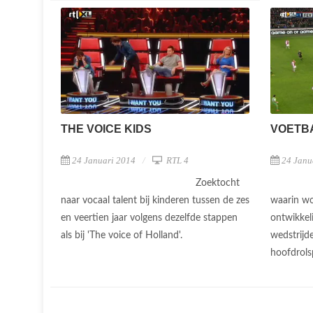
THE VOICE KIDS
VOETB
24 Januari 2014
RTL 4
24 Janu
Zoektocht
naar vocaal talent bij kinderen tussen de zes
waarin wo
en veertien jaar volgens dezelfde stappen
ontwikkel
als bij 'The voice of Holland'.
wedstrijd
hoofdrols