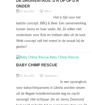
DE DRUIVENTROS: D'R OP OF D'R
ONDER
01 Juni 2021
RTL 4
Het is tijd voor het
laatste concept: BBQ & Beer. Een samenwerking
tussen Janny en haar vader, Ad. Ze willen niet
onderdoen voor Rob en trekken alles uit de kast.
Welk concept valt het meest in de smaak bij de
gasten?
BABY CHIMP RESCUE
01 Juni 2021
Nederland 1
In een opvanghuis
voor babychimpansees in Liberia worden wezen
uit de illegale huisdierenhandel dag en nacht
verzorgd. Het echtpaar Jim en Jenny Desmond