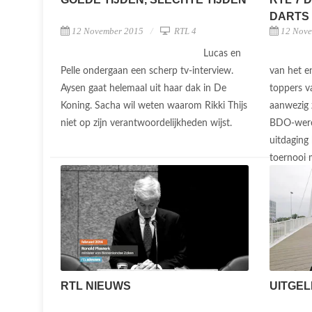
DARTS
12 November 2015
RTL 4
12 Nov
Lucas en
Pelle ondergaan een scherp tv-interview.
van het en
Aysen gaat helemaal uit haar dak in De
toppers 
Koning. Sacha wil weten waarom Rikki Thijs
aanwezig z
niet op zijn verantwoordelijkheden wijst.
BDO-were
uitdaging
toernooi 
RTL NIEUWS
UITGEL