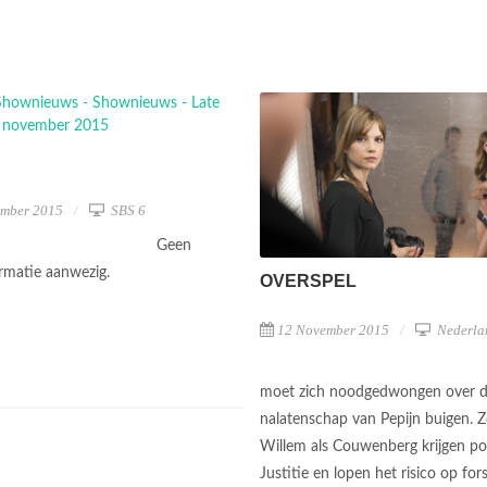
ember 2015
SBS 6
Geen
ormatie aanwezig.
OVERSPEL
12 November 2015
Nederla
moet zich noodgedwongen over 
nalatenschap van Pepijn buigen. 
Willem als Couwenberg krijgen po
Justitie en lopen het risico op for