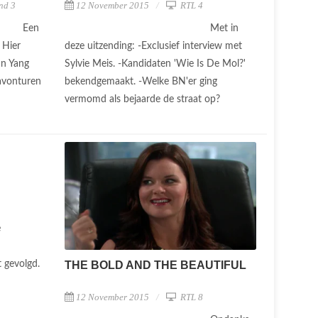
nd 3
12 November 2015
RTL 4
Een
Met in
 Hier
deze uitzending: -Exclusief interview met
an Yang
Sylvie Meis. -Kandidaten 'Wie Is De Mol?'
 avonturen
bekendgemaakt. -Welke BN'er ging
vermomd als bejaarde de straat op?
e
t gevolgd.
THE BOLD AND THE BEAUTIFUL
12 November 2015
RTL 8