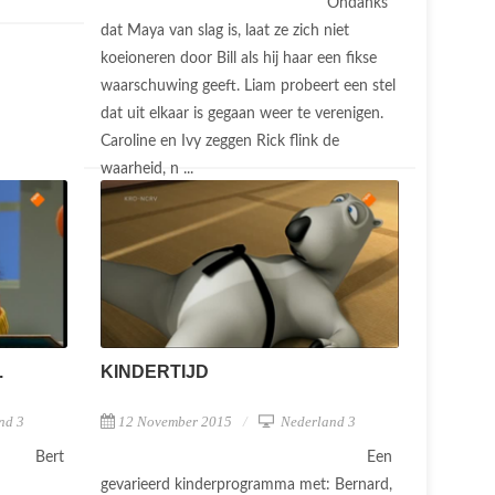
Ondanks
dat Maya van slag is, laat ze zich niet
koeioneren door Bill als hij haar een fikse
waarschuwing geeft. Liam probeert een stel
dat uit elkaar is gegaan weer te verenigen.
Caroline en Ivy zeggen Rick flink de
waarheid, n ...
.
KINDERTIJD
nd 3
12 November 2015
Nederland 3
Bert
Een
gevarieerd kinderprogramma met: Bernard,