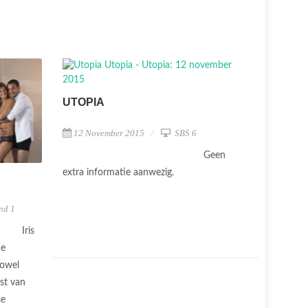
UTOPIA
12 November 2015
SBS 6
Geen
extra informatie aanwezig.
nd 1
Iris
de
Zowel
st van
se