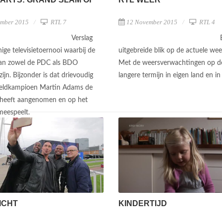
ember 2015
RTL 7
12 November 2015
RTL 4
Verslag
ige televisietoernooi waarbij de
uitgebreide blik op de actuele wee
van zowel de PDC als BDO
Met de weersverwachtingen op de
ijn. Bijzonder is dat drievoudig
langere termijn in eigen land en i
ldkampioen Martin Adams de
 heeft aangenomen en op het
meespeelt.
KINDERTIJD
ICHT