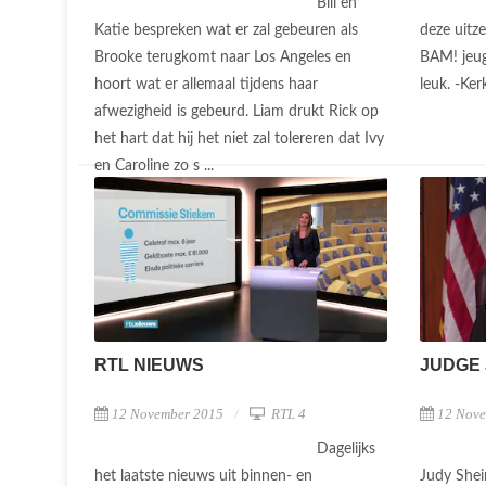
Bill en
Katie bespreken wat er zal gebeuren als
deze uitze
Brooke terugkomt naar Los Angeles en
BAM! jeug
hoort wat er allemaal tijdens haar
leuk. -Ker
afwezigheid is gebeurd. Liam drukt Rick op
het hart dat hij het niet zal tolereren dat Ivy
en Caroline zo s ...
RTL NIEUWS
JUDGE
12 November 2015
RTL 4
12 Nov
Dagelijks
het laatste nieuws uit binnen- en
Judy Shei