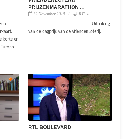
PRIJZENMARATHON ...
12 November 2015
RTL 4
Een
Uitreiking
rkaart.
van de dagprijs van de VriendenLoterij.
 korte en
n Europa.
RTL BOULEVARD