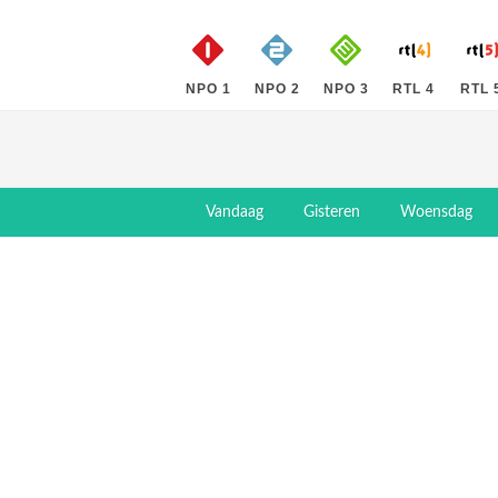
NPO 1
NPO 2
NPO 3
RTL 4
RTL 
Vandaag
Gisteren
Woensdag