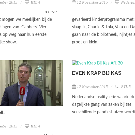
12 November 2015
Nederla
ember 2015
RTL 4
In deze
gevarieerd kinderprogramma met:
g mogen we meekijken bij de
slaap ik, Charlie & Lola, Vera en D
dingen van 'Gabbers'. Vier
gaan naar de bibliotheek, nijntjes
 op weg naar hun eerste
groot en klein.
jke show.
EVEN KRAP BIJ KAS
12 November 2015
RTL 5
Nederlandse realityserie waarin d
dagelijkse gang van zaken bij zes
verschillende pandjeshuizen word
NL
ember 2015
RTL 4