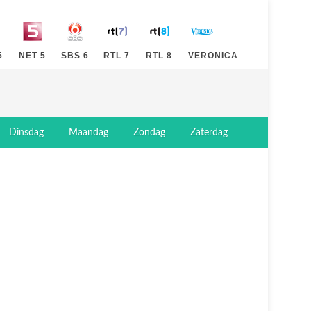
5
NET 5
SBS 6
RTL 7
RTL 8
VERONICA
Dinsdag
Maandag
Zondag
Zaterdag