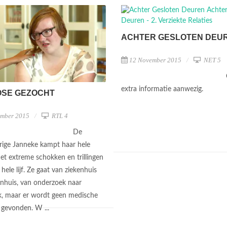
ACHTER GESLOTEN DEU
12 November 2015
NET 5
extra informatie aanwezig.
OSE GEZOCHT
ember 2015
RTL 4
De
arige Janneke kampt haar hele
met extreme schokken en trillingen
hele lijf. Ze gaat van ziekenhuis
enhuis, van onderzoek naar
, maar er wordt geen medische
g gevonden. W ...