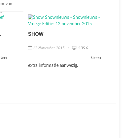
 om van
..
A
SHOW
12 November 2015
SBS 6
Geen
Geen
extra informatie aanwezig.