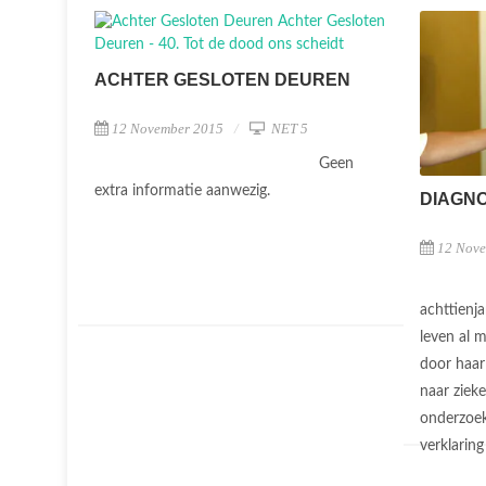
ACHTER GESLOTEN DEUREN
12 November 2015
NET 5
Geen
extra informatie aanwezig.
DIAGN
12 Nov
achttienj
leven al 
door haar 
naar ziek
onderzoek
verklarin