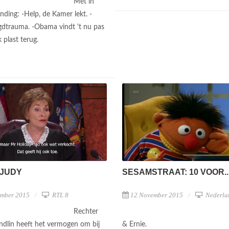
Met in
nding: -Help, de Kamer lekt. -
dtrauma. -Obama vindt 't nu pas
k plast terug.
SESAMSTRAAT: 10 VOOR..
 JUDY
12 November 2015
Nederla
ember 2015
RTL 8
Rechter
& Ernie.
ndlin heeft het vermogen om bij