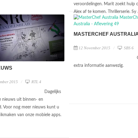
veroordelingen. Marit zoekt hulp
Alex af te komen. Thrillerserie. Sy .
MASTERCHEF AUSTRALI
12 November 2015
SBS 6
extra informatie aanwezig.
EUWS
ember 2015
RTL 4
Dagelijks
e nieuws uit binnen- en
d. Voor nog meer nieuws kunt u
ikmaken van onze mobiele apps.