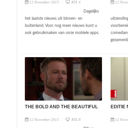
12 November 2015
RTL 4
12 Nov
Dagelijks
het laatste nieuws uit binnen- en
uitzendin
buitenland. Voor nog meer nieuws kunt u
voorberei
ook gebruikmaken van onze mobiele apps.
comedians
gezamenli
THE BOLD AND THE BEAUTIFUL
EDITIE 
12 November 2015
RTL 8
12 Nov