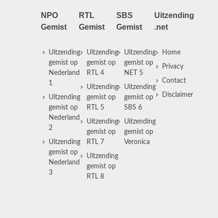
NPO
RTL
SBS
Uitzending
Gemist
Gemist
Gemist
.net
Uitzending
Uitzending
Uitzending
Home
gemist op
gemist op
gemist op
Privacy
Nederland
RTL 4
NET 5
Contact
1
Uitzending
Uitzending
Disclaimer
Uitzending
gemist op
gemist op
gemist op
RTL 5
SBS 6
Nederland
Uitzending
Uitzending
2
gemist op
gemist op
Uitzending
RTL 7
Veronica
gemist op
Uitzending
Nederland
gemist op
3
RTL 8