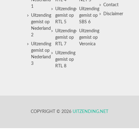
Nederland
RTL 4
NET 5
Contact
1
Uitzending
Uitzending
Disclaimer
Uitzending
gemist op
gemist op
gemist op
RTL 5
SBS 6
Nederland
Uitzending
Uitzending
2
gemist op
gemist op
Uitzending
RTL 7
Veronica
gemist op
Uitzending
Nederland
gemist op
3
RTL 8
COPYRIGHT © 2026
UITZENDING.NET