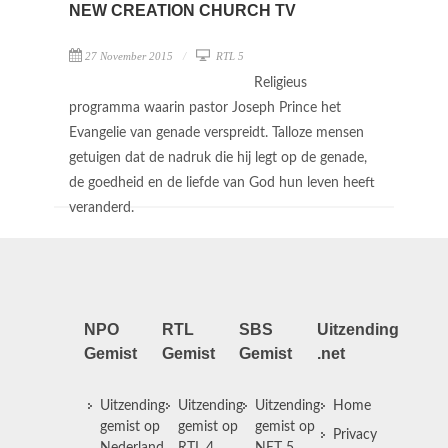
NEW CREATION CHURCH TV
27 November 2015
RTL 5
Religieus
programma waarin pastor Joseph Prince het
Evangelie van genade verspreidt. Talloze mensen
getuigen dat de nadruk die hij legt op de genade,
de goedheid en de liefde van God hun leven heeft
veranderd.
NPO
RTL
SBS
Uitzending
Gemist
Gemist
Gemist
.net
Uitzending
Uitzending
Uitzending
Home
gemist op
gemist op
gemist op
Privacy