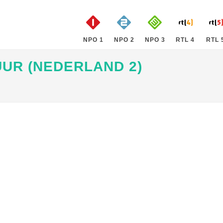
NPO 1
NPO 2
NPO 3
RTL 4
RTL 
UUR (NEDERLAND 2)