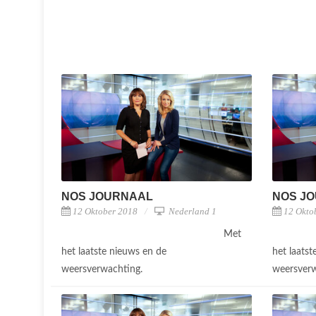
NOS JOURNAAL
NOS J
12 Oktober 2018
Nederland 1
12 Okto
Met
het laatste nieuws en de
het laats
weersverwachting.
weersver