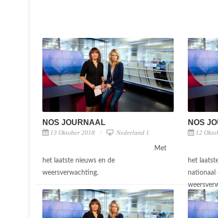
NOS JOURNAAL
NOS J
13 Oktober 2018
Nederland 1
12 Okto
Met
het laatste nieuws en de
het laats
weersverwachting.
nationaal 
weersver