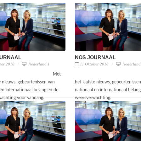
OURNAAL
NOS JOURNAAL
ber 2018
Nederland 1
11 Oktober 2018
Nederland
Met
te nieuws, gebeurtenissen van
het laatste nieuws, gebeurtenisse
en internationaal belang en de
nationaal en internationaal belang
achting voor vandaag.
weersverwachting.