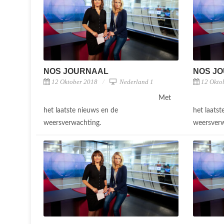
NOS JOURNAAL
NOS J
12 Oktober 2018
Nederland 1
12 Okto
Met
het laatste nieuws en de
het laats
weersverwachting.
weersver