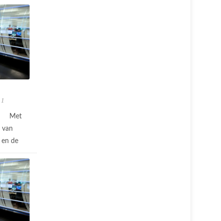
 1
Met
n van
 en de