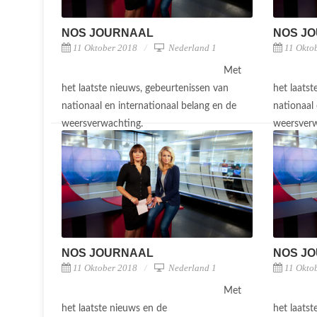
NOS JOURNAAL
NOS J
11 Oktober 2018
Nederland 1
11 Okto
Met
het laatste nieuws, gebeurtenissen van
het laats
nationaal en internationaal belang en de
nationaal 
weersverwachting.
weersver
NOS JOURNAAL
NOS J
11 Oktober 2018
Nederland 1
11 Okto
Met
het laatste nieuws en de
het laats