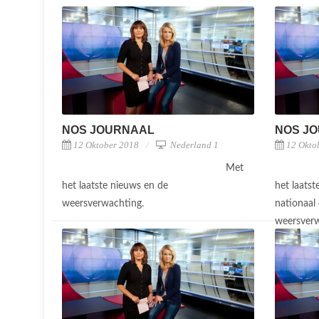
NOS JOURNAAL
NOS J
12 Oktober 2018
Nederland 1
12 Okto
Met
het laatste nieuws en de
het laats
weersverwachting.
nationaal 
weersverw