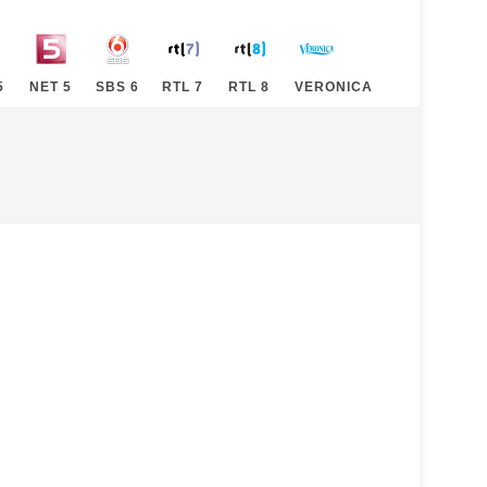
5
NET 5
SBS 6
RTL 7
RTL 8
VERONICA