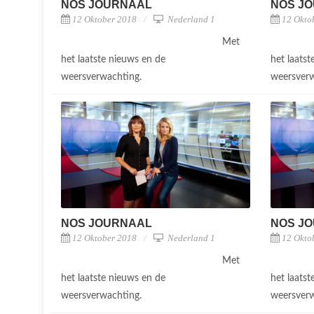
NOS JOURNAAL
NOS J
12 Oktober 2018
Nederland 1
12 Okto
Met
het laatste nieuws en de
het laats
weersverwachting.
weersver
NOS JOURNAAL
NOS J
12 Oktober 2018
Nederland 1
12 Okto
Met
het laatste nieuws en de
het laats
weersverwachting.
weersver