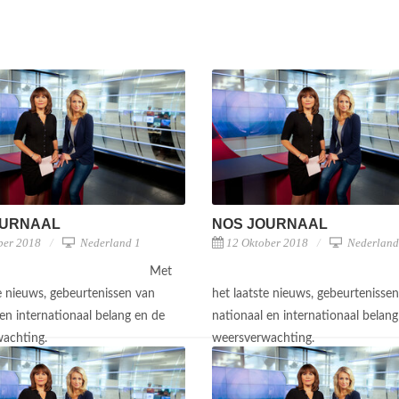
OURNAAL
NOS JOURNAAL
ber 2018
Nederland 1
12 Oktober 2018
Nederland
Met
te nieuws, gebeurtenissen van
het laatste nieuws, gebeurtenisse
en internationaal belang en de
nationaal en internationaal belang
wachting.
weersverwachting.