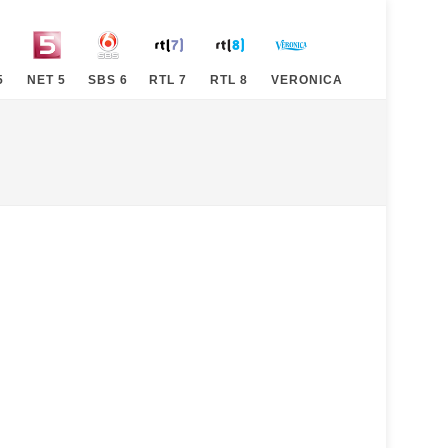
5
NET 5
SBS 6
RTL 7
RTL 8
VERONICA