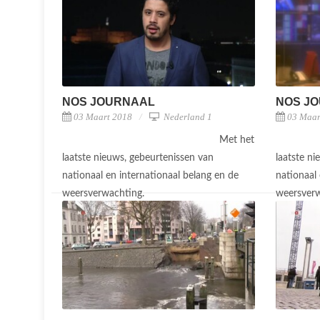
NOS JOURNAAL
NOS J
03 Maart 2018
Nederland 1
03 Maar
Met het
laatste nieuws, gebeurtenissen van
laatste n
nationaal en internationaal belang en de
nationaal 
weersverwachting.
weersver