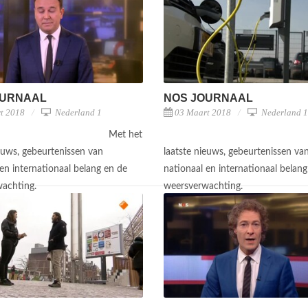
OURNAAL
NOS JOURNAAL
t 2018
Nederland 1
03 Maart 2018
Nederland 1
Met het
ieuws, gebeurtenissen van
laatste nieuws, gebeurtenissen va
en internationaal belang en de
nationaal en internationaal belang
wachting.
weersverwachting.