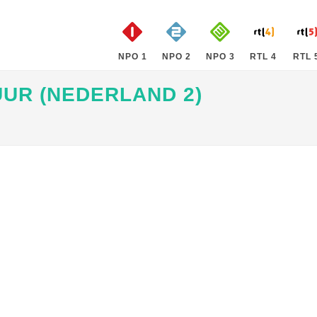
NPO 1
NPO 2
NPO 3
RTL 4
RTL 
UUR (NEDERLAND 2)