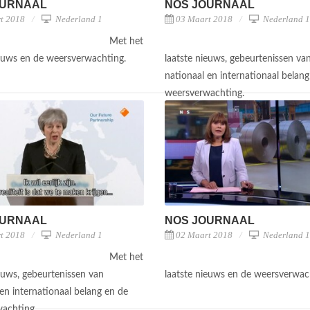
OURNAAL
NOS JOURNAAL
t 2018
Nederland 1
03 Maart 2018
Nederland 1
Met het
ieuws en de weersverwachting.
laatste nieuws, gebeurtenissen va
nationaal en internationaal belang
weersverwachting.
OURNAAL
NOS JOURNAAL
t 2018
Nederland 1
02 Maart 2018
Nederland 1
Met het
ieuws, gebeurtenissen van
laatste nieuws en de weersverwac
en internationaal belang en de
wachting.