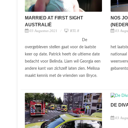
NOS JO
MARRIED AT FIRST SIGHT
(NEDERL
AUSTRALIË
03 Augu
03 Augustus 2021
RTL 8
De
het laats
overgebleven stellen gaat voor de laatste
nationaal
keer op date. Patrick heeft de ultieme date
weersver
bedacht voor Belinda. Liam wil Georgia een
gebarento
andere kant van zichzelf laten zien. Melissa
maakt kennis met de vrienden van Bryce.
DE DIVA
03 Augu