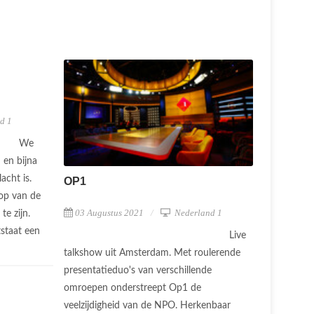
d 1
We
 en bijna
acht is.
OP1
oop van de
03 Augustus 2021
Nederland 1
te zijn.
staat een
Live
talkshow uit Amsterdam. Met roulerende
presentatieduo's van verschillende
omroepen onderstreept Op1 de
veelzijdigheid van de NPO. Herkenbaar