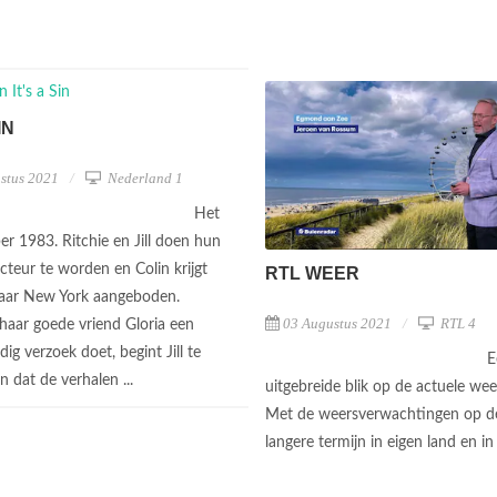
IN
stus 2021
Nederland 1
Het
er 1983. Ritchie en Jill doen hun
cteur te worden en Colin krijgt
RTL WEER
naar New York aangeboden.
03 Augustus 2021
RTL 4
aar goede vriend Gloria een
g verzoek doet, begint Jill te
E
 dat de verhalen ...
uitgebreide blik op de actuele wee
Met de weersverwachtingen op de
langere termijn in eigen land en i