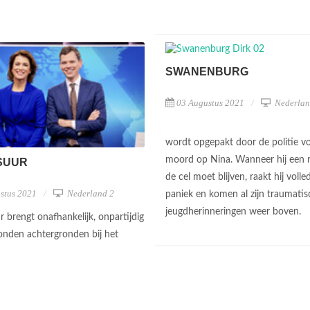
SWANENBURG
03 Augustus 2021
Nederlan
wordt opgepakt door de politie v
moord op Nina. Wanneer hij een 
SUUR
de cel moet blijven, raakt hij volled
stus 2021
Nederland 2
paniek en komen al zijn traumatis
jeugdherinneringen weer boven.
 brengt onafhankelijk, onpartijdig
nden achtergronden bij het