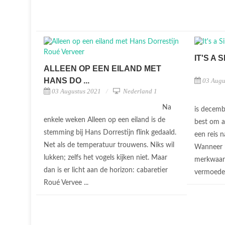
IT'S A S
ALLEEN OP EEN EILAND MET
HANS DO ...
03 Augu
03 Augustus 2021
Nederland 1
Na
is decemb
enkele weken Alleen op een eiland is de
best om a
stemming bij Hans Dorrestijn flink gedaald.
een reis 
Net als de temperatuur trouwens. Niks wil
Wanneer h
lukken; zelfs het vogels kijken niet. Maar
merkwaardi
dan is er licht aan de horizon: cabaretier
vermoeden
Roué Vervee ...