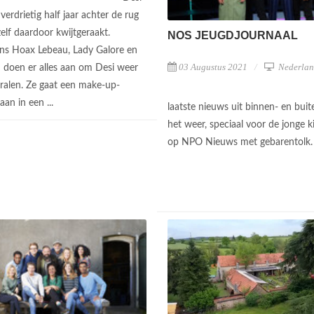
verdrietig half jaar achter de rug
zelf daardoor kwijtgeraakt.
NOS JEUGDJOURNAAL
s Hoax Lebeau, Lady Galore en
03 Augustus 2021
Nederlan
 doen er alles aan om Desi weer
stralen. Ze gaat een make-up-
aan in een ...
laatste nieuws uit binnen- en bui
het weer, speciaal voor de jonge ki
op NPO Nieuws met gebarentolk