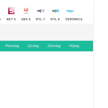
5
NET 5
SBS 6
RTL 7
RTL 8
VERONICA
Maandag
Zondag
Zaterdag
Vrijdag