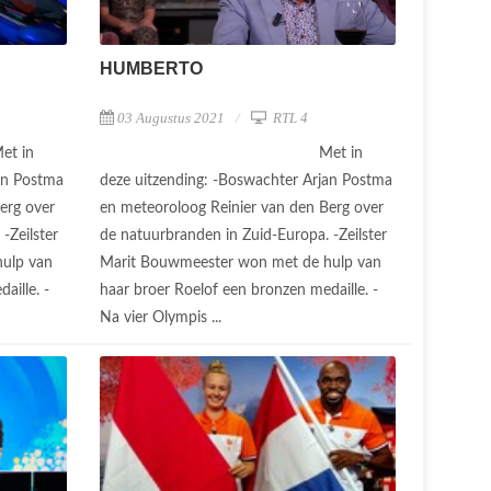
HUMBERTO
03 Augustus 2021
RTL 4
et in
Met in
an Postma
deze uitzending: -Boswachter Arjan Postma
erg over
en meteoroloog Reinier van den Berg over
-Zeilster
de natuurbranden in Zuid-Europa. -Zeilster
ulp van
Marit Bouwmeester won met de hulp van
aille. -
haar broer Roelof een bronzen medaille. -
Na vier Olympis ...