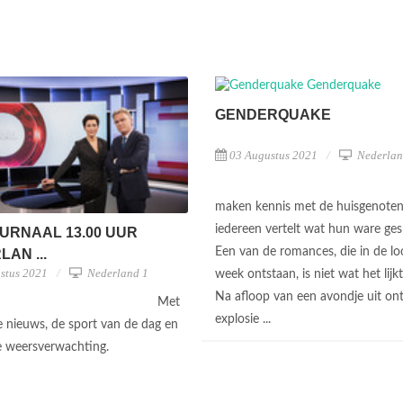
GENDERQUAKE
03 Augustus 2021
Nederlan
maken kennis met de huisgenoten
iedereen vertelt wat hun ware gesl
URNAAL 13.00 UUR
Een van de romances, die in de l
AN ...
stus 2021
Nederland 1
week ontstaan, is niet wat het lijkt 
Na afloop van een avondje uit ont
Met
explosie ...
te nieuws, de sport van de dag en
e weersverwachting.