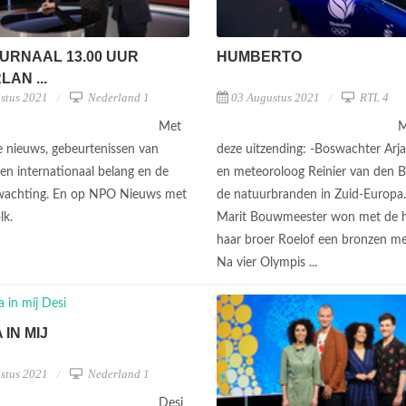
URNAAL 13.00 UUR
HUMBERTO
AN ...
stus 2021
Nederland 1
03 Augustus 2021
RTL 4
Met
M
te nieuws, gebeurtenissen van
deze uitzending: -Boswachter Arj
 en internationaal belang en de
en meteoroloog Reinier van den B
wachting. En op NPO Nieuws met
de natuurbranden in Zuid-Europa. 
lk.
Marit Bouwmeester won met de h
haar broer Roelof een bronzen med
Na vier Olympis ...
 IN MIJ
stus 2021
Nederland 1
Desi