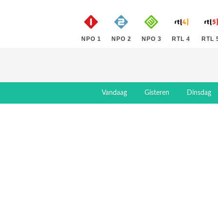
NPO 1
NPO 2
NPO 3
RTL 4
RTL 
Vandaag
Gisteren
Dinsdag