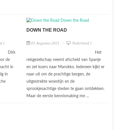
DOWN THE ROAD
d 1
03 Augustus 2021
Nederland 1
Dirk
Het
oor de
reisgezelschap neemt afscheid van Spanje
nacht in
en zet koers naar Marokko. Iedereen kijkt er
ig in
naar uit om de prachtige bergen, de
che
uitgestrekte woestijn en de
sprookjesachtige steden te gaan ontdekken.
Maar de eerste kennismaking me ...