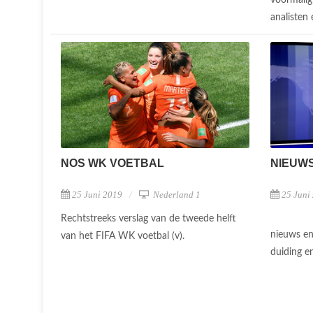
analisten 
NOS WK VOETBAL
NIEUW
25 Juni 2019
Nederland 1
25 Juni
Rechtstreeks verslag van de tweede helft
nieuws en
van het FIFA WK voetbal (v).
duiding e