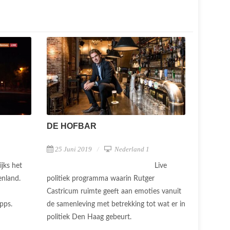
DE HOFBAR
25 Juni 2019
Nederland 1
Live
ijks het
politiek programma waarin Rutger
enland.
Castricum ruimte geeft aan emoties vanuit
de samenleving met betrekking tot wat er in
apps.
politiek Den Haag gebeurt.