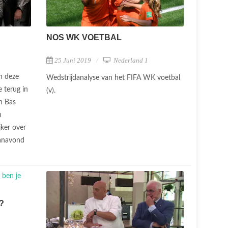
NOS WK VOETBAL
25 Juni 2019
Nederland 1
n deze
Wedstrijdanalyse van het FIFA WK voetbal
e terug in
(v).
n Bas
n
jker over
vanavond
?