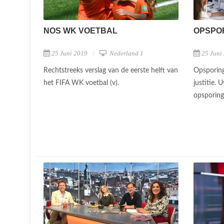
NOS WK VOETBAL
OPSPOR
25 Juni 2019
Nederland 1
25 Juni
Rechtstreeks verslag van de eerste helft van
Opsporing
het FIFA WK voetbal (v).
justitie. 
opsporing