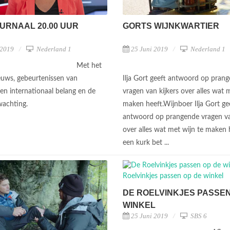
URNAAL 20.00 UUR
GORTS WIJNKWARTIER
 2019
Nederland 1
25 Juni 2019
Nederland 1
Met het
ieuws, gebeurtenissen van
Ilja Gort geeft antwoord op pran
 en internationaal belang en de
vragen van kijkers over alles wat 
wachting.
maken heeft.Wijnboer Ilja Gort ge
antwoord op prangende vragen va
over alles wat met wijn te maken h
een kurk bet ...
DE ROELVINKJES PASSEN
WINKEL
25 Juni 2019
SBS 6