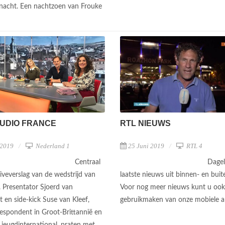
nacht. Een nachtzoen van Frouke
TUDIO FRANCE
RTL NIEUWS
 2019
Nederland 1
25 Juni 2019
RTL 4
Centraal
Dagel
liveverslag van de wedstrijd van
laatste nieuws uit binnen- en buit
. Presentator Sjoerd van
Voor nog meer nieuws kunt u ook
 en side-kick Suse van Kleef,
gebruikmaken van onze mobiele 
spondent in Groot-Brittannië en
 jeugdinternational, praten met