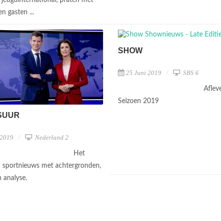
en gasten ...
SHOW
25 Juni 2019
SBS 6
Aflev
Seizoen 2019
SUUR
 2019
Nederland 2
Het
 sportnieuws met achtergronden,
n analyse.