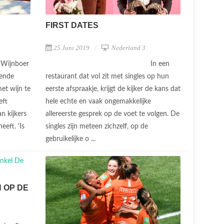
FIRST DATES
25 Juni 2019
Nederland 3
Wijnboer
In een
gende
restaurant dat vol zit met singles op hun
met wijn te
eerste afspraakje, krijgt de kijker de kans dat
eft
hele echte en vaak ongemakkelijke
n kijkers
allereerste gesprek op de voet te volgen. De
eeft. 'Is
singles zijn meteen zichzelf, op de
gebruikelijke o ...
 OP DE