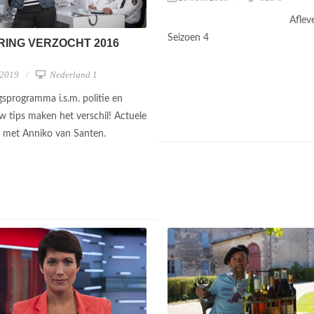
Aflev
Seizoen 4
ING VERZOCHT 2016
 2019
Nederland 1
sprogramma i.s.m. politie en
Uw tips maken het verschil! Actuele
 met Anniko van Santen.