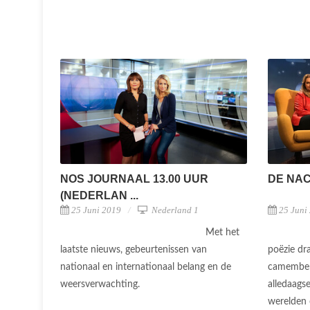
NOS JOURNAAL 13.00 UUR
DE NA
(NEDERLAN ...
25 Juni 2019
Nederland 1
25 Juni
Met het
laatste nieuws, gebeurtenissen van
poëzie dr
nationaal en internationaal belang en de
camembert
weersverwachting.
alledaags
werelden 