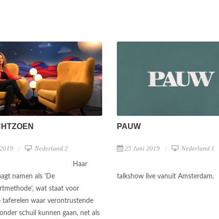
CHTZOEN
PAUW
 2019
Nederland 2
25 Juni 2019
Nederland 1
Haar
aagt namen als 'De
talkshow live vanuit Amsterdam.
methode', wat staat voor
e taferelen waar verontrustende
onder schuil kunnen gaan, net als