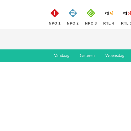
NPO 1
NPO 2
NPO 3
RTL 4
RTL 
Vandaag
Gisteren
Woensdag