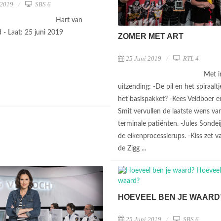
 2019
SBS 6
Hart van
 - Laat: 25 juni 2019
ZOMER MET ART
25 Juni 2019
RTL 4
Met i
uitzending: -De pil en het spiraaltj
het basispakket? -Kees Veldboer e
Smit vervullen de laatste wens va
terminale patiënten. -Jules Sondei
de eikenprocessierups. -Kiss zet 
de Zigg ...
HOEVEEL BEN JE WAARD
25 Juni 2019
SBS 6