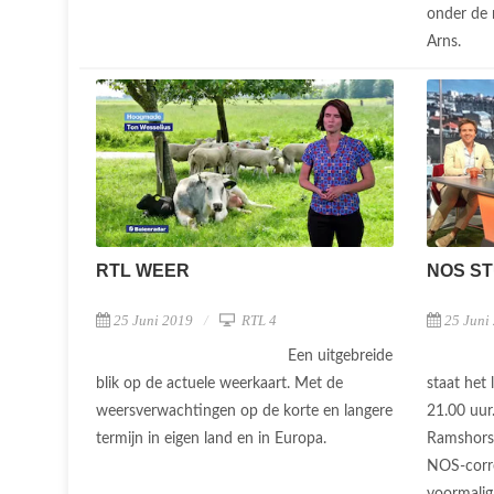
onder de 
Arns.
NOS S
RTL WEER
25 Juni
25 Juni 2019
RTL 4
Een uitgebreide
staat het 
blik op de actuele weerkaart. Met de
21.00 uur
weersverwachtingen op de korte en langere
Ramshorst
termijn in eigen land en in Europa.
NOS-corre
voormalig