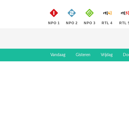
NPO 1
NPO 2
NPO 3
RTL 4
RTL 
Vandaag
Gisteren
Vrijdag
Do