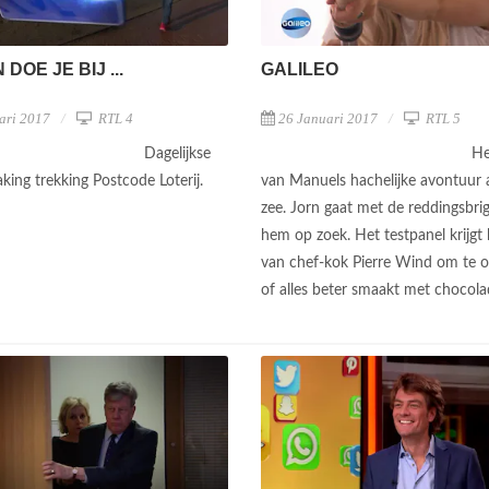
DOE JE BIJ ...
GALILEO
ari 2017
RTL 4
26 Januari 2017
RTL 5
Dagelijkse
He
ing trekking Postcode Loterij.
van Manuels hachelijke avontuur 
zee. Jorn gaat met de reddingsbri
hem op zoek. Het testpanel krijgt
van chef-kok Pierre Wind om te 
of alles beter smaakt met chocol