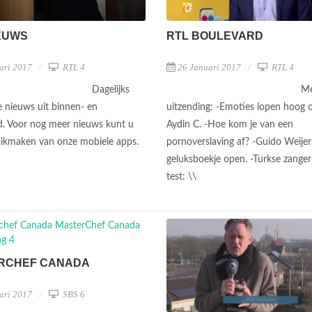
EUWS
RTL BOULEVARD
ari 2017
RTL 4
26 Januari 2017
RTL 4
Dagelijks
Me
e nieuws uit binnen- en
uitzending: -Emoties lopen hoog o
d. Voor nog meer nieuws kunt u
Aydin C. -Hoe kom je van een
ikmaken van onze mobiele apps.
pornoverslaving af? -Guido Weijer
geluksboekje open. -Turkse zange
test: \\
RCHEF CANADA
ari 2017
SBS 6