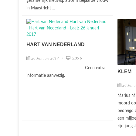
gezamenlijk nieuwsplatform Bejaarde vrouw
in Maastricht ...
HART VAN NEDERLAND
26 Januari 2017
SBS 6
Geen extra
KLEM
informatie aanwezig.
26 Janu
Marius Mi
moord op
bedreigd 
een miljo
zijn jong