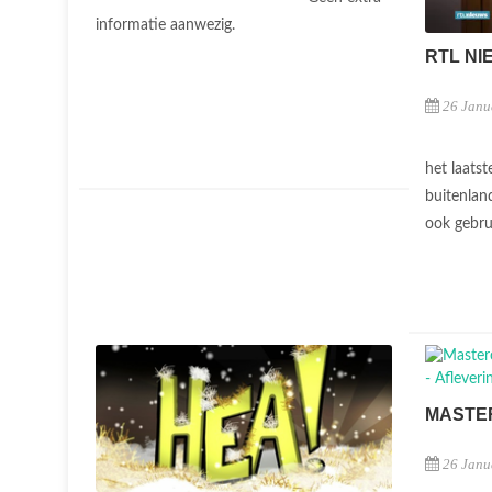
informatie aanwezig.
RTL NI
26 Janu
het laatst
buitenlan
ook gebru
MASTE
26 Janu