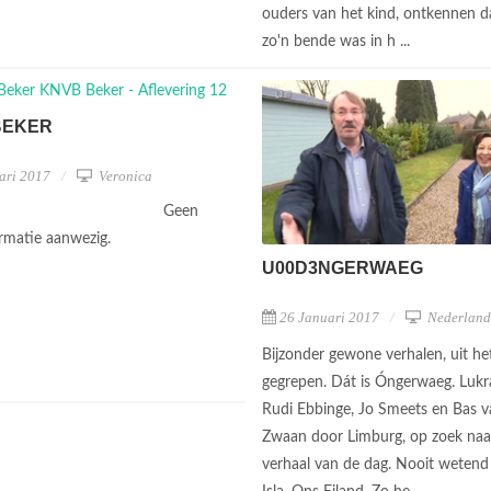
ouders van het kind, ontkennen d
zo'n bende was in h ...
BEKER
ari 2017
Veronica
Geen
ormatie aanwezig.
U00D3NGERWAEG
26 Januari 2017
Nederland
Bijzonder gewone verhalen, uit he
gegrepen. Dát is Óngerwaeg. Lukra
Rudi Ebbinge, Jo Smeets en Bas v
Zwaan door Limburg, op zoek naa
verhaal van de dag. Nooit weten