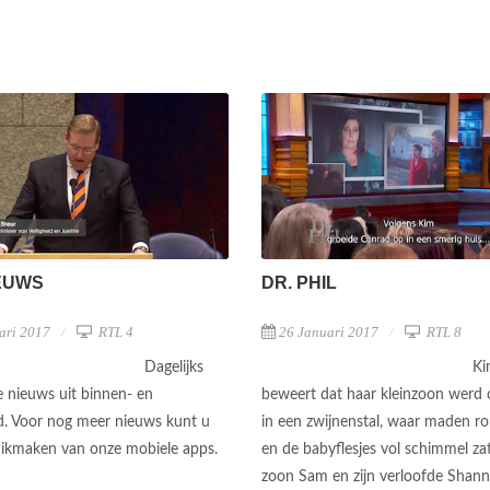
EUWS
DR. PHIL
ari 2017
RTL 4
26 Januari 2017
RTL 8
Dagelijks
Ki
e nieuws uit binnen- en
beweert dat haar kleinzoon werd
d. Voor nog meer nieuws kunt u
in een zwijnenstal, waar maden r
ikmaken van onze mobiele apps.
en de babyflesjes vol schimmel za
zoon Sam en zijn verloofde Shann