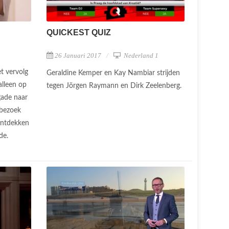
QUICKEST QUIZ
26 Januari 2017
Nederland 1
t vervolg
Geraldine Kemper en Kay Nambiar strijden
alleen op
tegen Jörgen Raymann en Dirk Zeelenberg.
gade naar
 bezoek
ontdekken
ade.