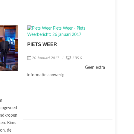
PIETS WEER
26 Januari 2017
SBS 6
Geen extra
informatie aanwezig.
m
 opgevoed
ondkropen
ten. Kims
on, de