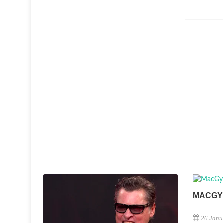
MACGY
26 Janu