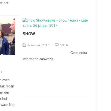
at het
SHOW
26 Januari 2017
SBS 6
Geen extra
informatie aanwezig.
 1
t leven
ak rijden
an der
r het
d waar Nos