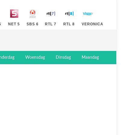
5
NET 5
SBS 6
RTL 7
RTL 8
VERONICA
nderdag
Woensdag
Dinsdag
Maandag