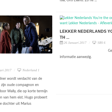
Isla, Ons Eiland. Zo he ...
LEKKER NEDERLANDS Y
TH ...
26 Januari 2017
SBS 6
Ge
informatie aanwezig.
ari 2017
Nederland 1
lner wordt verdacht van de
 zijn oude compagnon en
door Wally, die op korte termijn
en van hem eist. Hugo probeert
ste dochter uit Marius