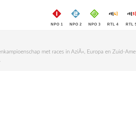
NPO 1
NPO 2
NPO 3
RTL 4
RTL 
genkampioenschap met races in AziÃ«, Europa en Zuid-Amer
.