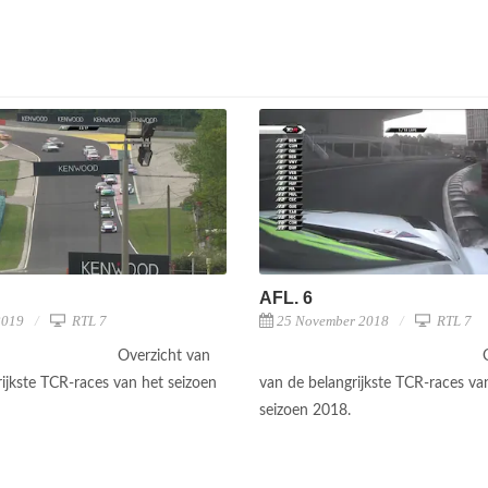
AFL. 6
2019
RTL 7
25 November 2018
RTL 7
Overzicht van
rijkste TCR-races van het seizoen
van de belangrijkste TCR-races va
seizoen 2018.