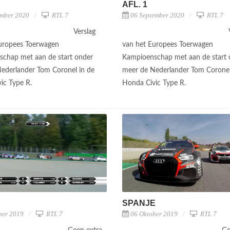
AFL. 1
mber 2020
RTL 7
06 September 2020
RTL 7
Verslag
uropees Toerwagen
van het Europees Toerwagen
chap met aan de start onder
Kampioenschap met aan de start 
ederlander Tom Coronel in de
meer de Nederlander Tom Coronel
ic Type R.
Honda Civic Type R.
SPANJE
ber 2019
RTL 7
06 Oktober 2019
RTL 7