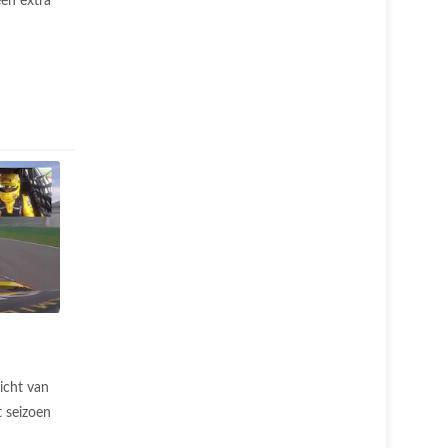
en extra
icht van
t seizoen