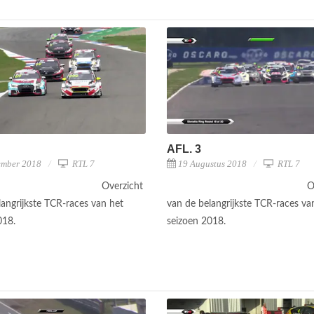
AFL. 3
ember 2018
RTL 7
19 Augustus 2018
RTL 7
Overzicht
O
langrijkste TCR-races van het
van de belangrijkste TCR-races va
018.
seizoen 2018.