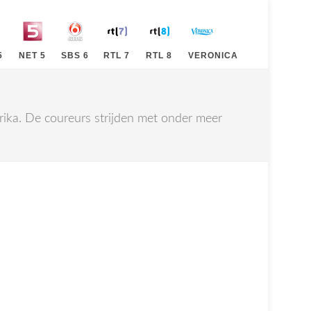
5
NET 5
SBS 6
RTL 7
RTL 8
VERONICA
ika. De coureurs strijden met onder meer