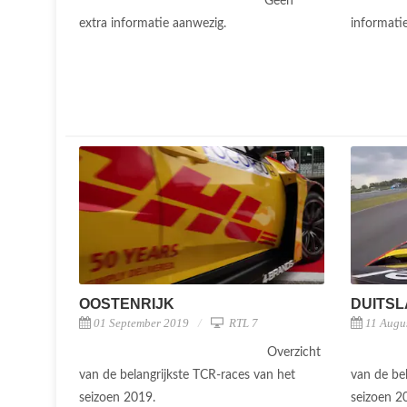
Geen
extra informatie aanwezig.
informati
OOSTENRIJK
DUITS
01 September 2019
RTL 7
11 Augu
Overzicht
van de belangrijkste TCR-races van het
van de be
seizoen 2019.
seizoen 2