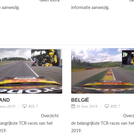
Geen extra
Ge
e aanwezig.
informatie aanwezig.
LAND
BELGIË
stus 2019
RTL 7
30 Juni 2019
RTL 7
Overzicht
Overz
langrijkste TCR-races van het
de belangrijkste TCR-races van he
019.
2019.