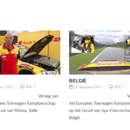
BELGIË
ber 2021
RTL 7
28 Augustus 2021
RTL 7
Verslag van
V
pees Toerwagen Kampioenschap
het Europees Toerwagen Kampio
cuit van Monza, Italië.
op het circuit van Spa-Francorch
België.