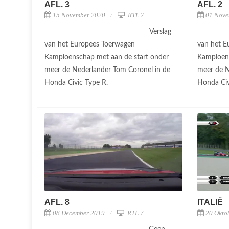
AFL. 3
AFL. 2
15 November 2020
RTL 7
01 Nove
Verslag
van het Europees Toerwagen
van het E
Kampioenschap met aan de start onder
Kampioens
meer de Nederlander Tom Coronel in de
meer de N
Honda Civic Type R.
Honda Civ
AFL. 8
ITALIË
08 December 2019
RTL 7
20 Okto