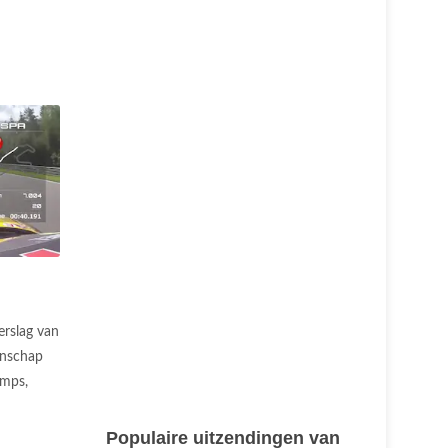
erslag van
enschap
amps,
Populaire uitzendingen van