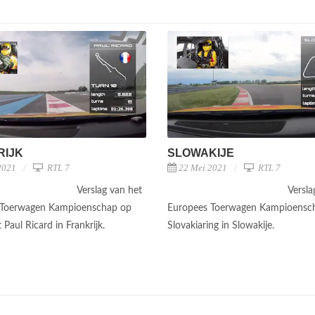
RIJK
SLOWAKIJE
2021
RTL 7
22 Mei 2021
RTL 7
Verslag van het
Versla
 Toerwagen Kampioenschap op
Europees Toerwagen Kampioensc
t Paul Ricard in Frankrijk.
Slovakiaring in Slowakije.