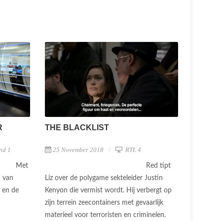
R
THE BLACKLIST
nd 1
25 November 2018
RTL 4
Met
Red tipt
n van
Liz over de polygame sekteleider Justin
g en de
Kenyon die vermist wordt. Hij verbergt op
zijn terrein zeecontainers met gevaarlijk
materieel voor terroristen en criminelen.