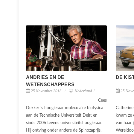
ANDRIES EN DE
DE KIS
WETENSCHAPPERS
25 November 2018
Nederland 1
25 Nov
Cees
Dekker is hoogleraar moleculaire biofysica
Catherine 
aan de Technische Universiteit Delft en
kwam ze er
sinds 2006 tevens universiteitshoogleraar.
van haar 
Hij ontving onder andere de Spinozaprijs.
Wereldoor