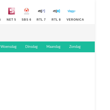
5
NET 5
SBS 6
RTL 7
RTL 8
VERONICA
Woensdag
Dinsdag
Maandag
Zondag