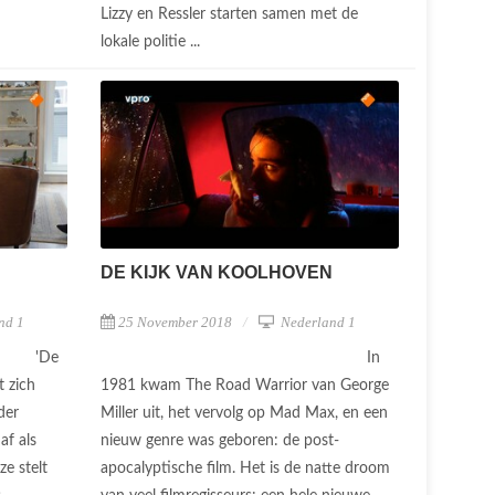
Lizzy en Ressler starten samen met de
lokale politie ...
DE KIJK VAN KOOLHOVEN
nd 1
25 November 2018
Nederland 1
'De
In
t zich
1981 kwam The Road Warrior van George
der
Miller uit, het vervolg op Mad Max, en een
af als
nieuw genre was geboren: de post-
ze stelt
apocalyptische film. Het is de natte droom