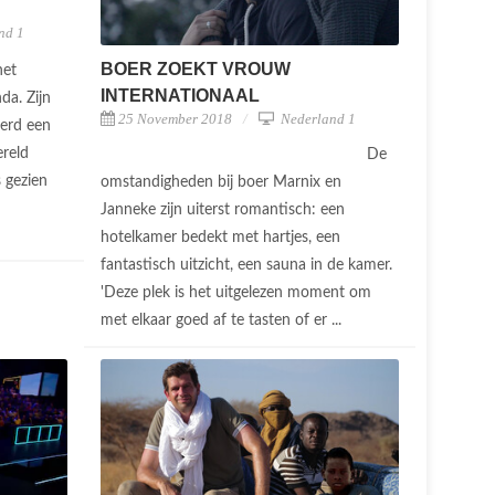
nd 1
BOER ZOEKT VROUW
het
INTERNATIONAAL
da. Zijn
25 November 2018
Nederland 1
werd een
ereld
De
 gezien
omstandigheden bij boer Marnix en
Janneke zijn uiterst romantisch: een
hotelkamer bedekt met hartjes, een
fantastisch uitzicht, een sauna in de kamer.
'Deze plek is het uitgelezen moment om
met elkaar goed af te tasten of er ...