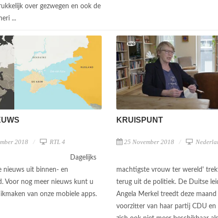
rukkelijk over gezwegen en ook de
eri ...
KRUISPUNT
EUWS
25 November 2018
Nederla
ember 2018
RTL 4
Dagelijks
machtigste vrouw ter wereld' trek
e nieuws uit binnen- en
terug uit de politiek. De Duitse lei
d. Voor nog meer nieuws kunt u
Angela Merkel treedt deze maand 
ikmaken van onze mobiele apps.
voorzitter van haar partij CDU en 