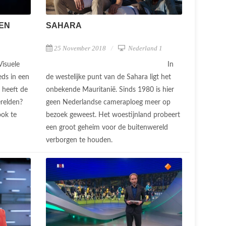
SAHARA
OEN
25 November 2018
Nederland 1
In
Visuele
de westelijke punt van de Sahara ligt het
ds in een
onbekende Mauritanië. Sinds 1980 is hier
 heeft de
geen Nederlandse cameraploeg meer op
erelden?
bezoek geweest. Het woestijnland probeert
ook te
een groot geheim voor de buitenwereld
verborgen te houden.