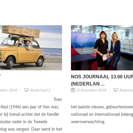
T
NOS JOURNAAL 13.00 UU
(NEDERLAN ...
ember 2018
Nederland 2
25 November 2018
Nederla
Toen
Keyl (1946) een jaar of tien was,
het laatste nieuws, gebeurtenisse
 bij toeval achter dat de familie
nationaal en internationaal belan
joodse vader in de Tweede
weersverwachting.
log was vergast. Daar werd in het