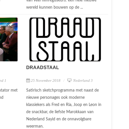
s
van veel filmregisseurs: een hele nieuwe
wereld kunnen bouwen op de ...
DRAADSTAAL
nd 1
25 November 2018
Nederland 3
ntator met
Satirisch sketchprogramma met naast de
nd
nieuwe personages ook moderne
klassiekers als Fred en Ria, Joop en Leon in
de snackbar, de liefste Marokkaan van
Nederland Sayid en de onnavolgbare
weerman.