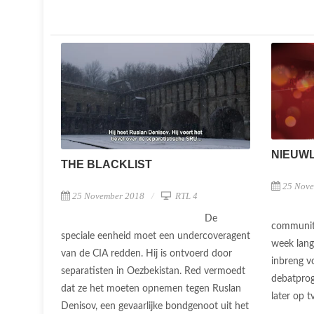
NIEUW
THE BLACKLIST
25 Nov
25 November 2018
RTL 4
De
community
speciale eenheid moet een undercoveragent
week lang 
van de CIA redden. Hij is ontvoerd door
inbreng v
separatisten in Oezbekistan. Red vermoedt
debatpro
dat ze het moeten opnemen tegen Ruslan
later op tv
Denisov, een gevaarlijke bondgenoot uit het