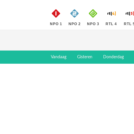
NPO 1
NPO 2
NPO 3
RTL 4
RTL 
Vandaag
Gisteren
Donderdag