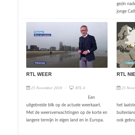
gezin nad
jonge Cath
RTL WEER
RTL NI
25 November 2018
RTL 4
25 Nov
Een
uitgebreide blik op de actuele weerkaart.
het laatst
Met de weersverwachtingen op de korte en
buitenlan
langere termijn in eigen land en in Europa.
ook gebru