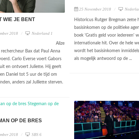
25 November 2018
Nederla
T WIE JE BENT
Historicus Rutger Bregman zette 
basisinkomen op de politieke agen
ember 2018
Nederland 1
boek 'Gratis geld voor iedereen' 
internationale hit. Over de hele w
Alize
wordt het basisinkomen inmiddels
 rechercheur Bax dat Paul Anna
als mogelijk antwoord op de ...
voerd. Carlo Everse voert Gabors
it en ontvoert Juliette. Hij geeft
 en Daniel tot 5 uur de tijd om
nden, anders zal Julliette sterven.
MAN OP DE BRES
ember 2018
SBS 6