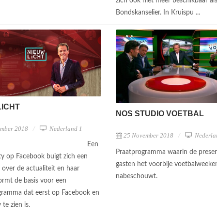
zich ook niet meer beschikbaar al
Bondskanselier. In Kruispu ...
LICHT
NOS STUDIO VOETBAL
ember 2018
Nederland 1
25 November 2018
Nederla
Een
Praatprogramma waarin de prese
 op Facebook buigt zich een
gasten het voorbije voetbalweeke
over de actualiteit en haar
nabeschouwt.
ormt de basis voor een
gramma dat eerst op Facebook en
 te zien is.