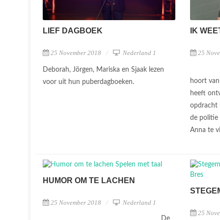
LIEF DAGBOEK
IK WEE
25 November 2018
Nederland 1
25 Nov
Deborah, Jörgen, Mariska en Sjaak lezen
hoort van
voor uit hun puberdagboeken.
heeft ont
opdracht u
de politie
Anna te vi
HUMOR OM TE LACHEN
STEGE
25 November 2018
Nederland 1
25 Nov
De